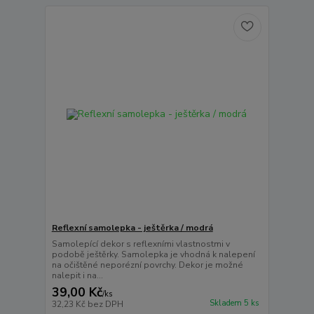
Reflexní samolepka - ještěrka / modrá
Samolepící dekor s reflexními vlastnostmi v
podobě ještěrky. Samolepka je vhodná k nalepení
na očištěné neporézní povrchy. Dekor je možné
nalepit i na...
39,00 Kč
/
ks
Skladem 5 ks
32,23 Kč
bez DPH