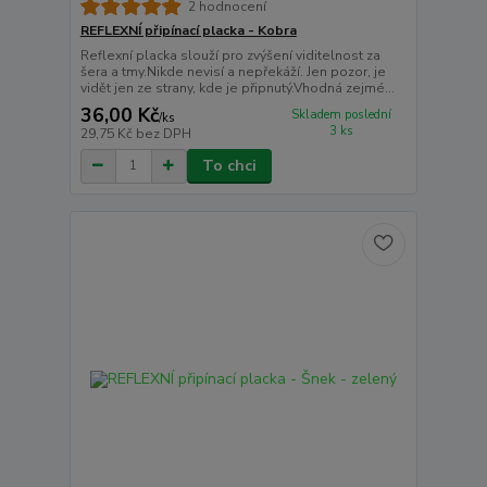
2 hodnocení
REFLEXNÍ připínací placka - Kobra
Reflexní placka slouží pro zvýšení viditelnost za
šera a tmy.Nikde nevisí a nepřekáží. Jen pozor, je
vidět jen ze strany, kde je připnutý.Vhodná zejmé...
36,00 Kč
Skladem poslední
/
ks
3 ks
29,75 Kč
bez DPH
To chci