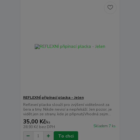
REFLEXNÍ připínací placka - Jelen
Reflexní placka slouží pro zvýšení viditelnost za
šera a tmy. Nikde nevisí a nepřekáží. Jen pozor, je
vidět jen ze strany, kde je připnutý.Vhodná zejm...
35,00 Kč
/
ks
Skladem 7 ks
28,93 Kč
bez DPH
To chci