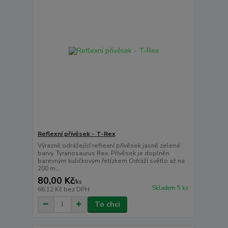
Reflexní přívěsek - T-Rex
Výrazně odrážející reflexní přívěsek jasně zelené
barvy. Tyranosaurus Rex. Přívěsek je doplněn
barevným kuličkovým řetízkem Odráží světlo až na
200 m...
80,00 Kč
/
ks
Skladem 5 ks
66,12 Kč
bez DPH
To chci