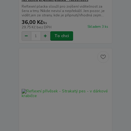
Reflexní placka slouží pro zvýšení viditelnost za
šera a tmy. Nikde nevisí a nepřekáží. Jen pozor, je
vidět jen ze strany, kde je připnutý.Vhodná zejm...
36,00 Kč
/
ks
Skladem 3 ks
29,75 Kč
bez DPH
To chci