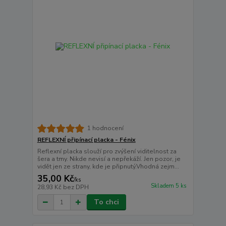
1 hodnocení
REFLEXNÍ připínací placka - Fénix
Reflexní placka slouží pro zvýšení viditelnost za
šera a tmy. Nikde nevisí a nepřekáží. Jen pozor, je
vidět jen ze strany, kde je připnutý.Vhodná zejm...
35,00 Kč
/
ks
Skladem 5 ks
28,93 Kč
bez DPH
To chci