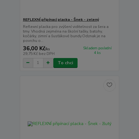
REFLEXNÍ připínací placka - Šnek - zelený
Reflexní placka pro zvýšení viditelnost za šera a
tmy. Vhodná zejména na školní tašky, batohy,
kočárky, zimní a šusťákové bundy.Odznak je na
povrchu o...
36,00 Kč
Skladem poslední
/
ks
4 ks
29,75 Kč
bez DPH
To chci