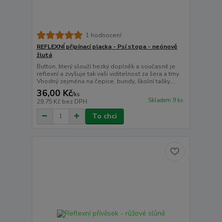
1 hodnocení
REFLEXNÍ připínací placka - Psí stopa - neónově
žlutá
Button, který slouží hezký doplněk a současně je
reflexní a zvyšuje tak vaši viditelnost za šera a tmy.
Vhodný zejména na čepice, bundy, školní tašky,...
36,00 Kč
/
ks
Skladem 9 ks
29,75 Kč
bez DPH
To chci