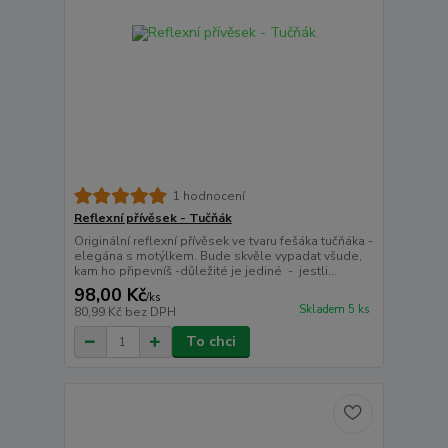
1 hodnocení
Reflexní přívěsek - Tučňák
Originální reflexní přívěsek ve tvaru fešáka tučňáka -
elegána s motýlkem. Bude skvěle vypadat všude,
kam ho připevníš -důležité je jediné - jestli...
98,00 Kč
/
ks
Skladem 5 ks
80,99 Kč
bez DPH
To chci