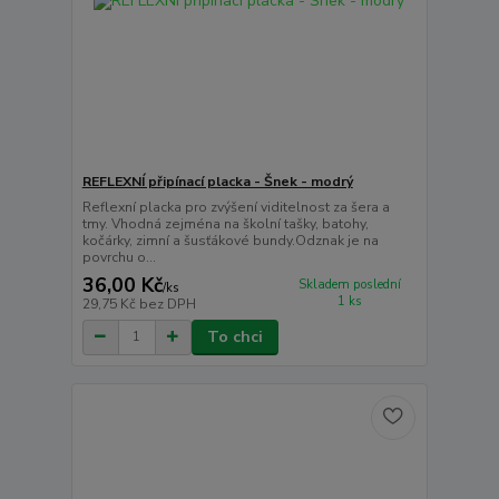
REFLEXNÍ připínací placka - Šnek - modrý
Reflexní placka pro zvýšení viditelnost za šera a
tmy. Vhodná zejména na školní tašky, batohy,
kočárky, zimní a šusťákové bundy.Odznak je na
povrchu o...
36,00 Kč
Skladem poslední
/
ks
1 ks
29,75 Kč
bez DPH
To chci