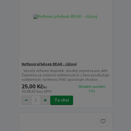
Reflexní přívěsek BEAR - růžový
Veselý reflexní doplněk, vhodný zejména pro děti.
Zejména za snížené viditelnosti či v šeru prodlužuje
vzdálenost, na kterou řidič zpozoruje chodce....
25,00 Kč
Skladem poslední
/
ks
3 ks
20,66 Kč
bez DPH
To chci