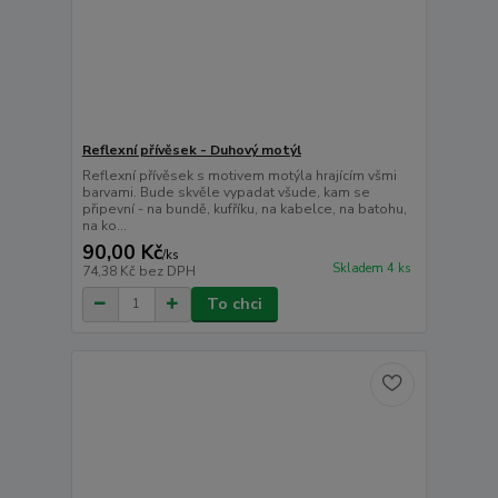
Reflexní přívěsek - Duhový motýl
Reflexní přívěsek s motivem motýla hrajícím všmi
barvami. Bude skvěle vypadat všude, kam se
připevní - na bundě, kufříku, na kabelce, na batohu,
na ko...
90,00 Kč
/
ks
Skladem 4 ks
74,38 Kč
bez DPH
To chci