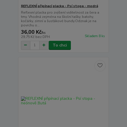
REFLEXNÍ připínací placka - Psí stopa - modrá
Reflexní placka pro zvýšení viditelnost za šera a
tmy. Vhodná zejména na školní tašky, batohy,
kočárky, zimní a šusťákové bundy.Odznak je na
povrchu o...
36,00 Kč
/
ks
Skladem 8 ks
29,75 Kč
bez DPH
To chci