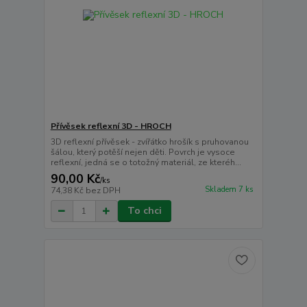
Přívěsek reflexní 3D - HROCH
3D reflexní přívěsek - zvířátko hrošík s pruhovanou
šálou, který potěší nejen děti. Povrch je vysoce
reflexní, jedná se o totožný materiál, ze kteréh...
90,00 Kč
/
ks
Skladem 7 ks
74,38 Kč
bez DPH
To chci