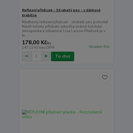
Reflexní přívěsek - Strakatý pes - v dárkové
krabičce
Nádherný reflexní přívěsek - strakatý pes pohodář.
Návrh tohoto přívěsku vytvořila známá švédská
designérka a výtvarnice Lisa Larson Přívěsek je v
kr...
178,00 Kč
/
ks
Skladem 9 ks
147,11 Kč
bez DPH
To chci