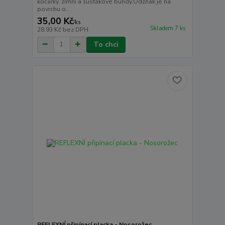
kočárky, zimní a šusťákové bundy.Odznak je na
povrchu o...
35,00 Kč
/
ks
Skladem 7 ks
28,93 Kč
bez DPH
To chci
REFLEXNÍ připínací placka - Nosorožec