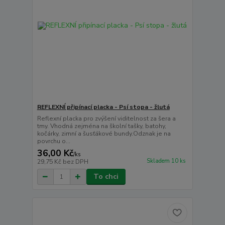
REFLEXNÍ připínací placka - Psí stopa - žlutá
Reflexní placka pro zvýšení viditelnost za šera a
tmy. Vhodná zejména na školní tašky, batohy,
kočárky, zimní a šusťákové bundy.Odznak je na
povrchu o...
36,00 Kč
/
ks
Skladem 10 ks
29,75 Kč
bez DPH
To chci