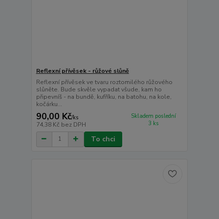
Reflexní přívěsek - růžové slůně
Reflexní přívěsek ve tvaru roztomilého růžového
slůněte. Bude skvěle vypadat všude, kam ho
připevníš - na bundě, kufříku, na batohu, na kole,
kočárku...
90,00 Kč
Skladem poslední
/
ks
3 ks
74,38 Kč
bez DPH
To chci