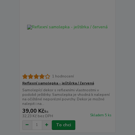
1 hodnocení
Reflexní samolepka - ještěrka / červená
Samolepící dekor s reflexními vlastnostmi v
podobě ještěrky. Samolepka je vhodná k nalepení
na očištěné neporézní povrchy. Dekor je možné
nalepit i na...
39,00 Kč
/
ks
Skladem 5 ks
32,23 Kč
bez DPH
To chci