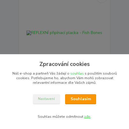
Zpracování cookies
Náš e-shop a partneři Vás žádají o
souhlas
s použitím souborů
cookies. Potřebujeme ho, abychom Vám mohli zobrazovat
REFLEXNÍ připínací placka - Fish Bones
relevantní informace dle Vašich zájmů.
Fish bones - rybí kosti. Vtipný dárek pro rybáře.
Reflexní odznak slouží jako hezký doplněk a
současně je reflexní a zvyšuje tak vaši viditelnost za
Souhlasím
Nastavení
š...
36,00 Kč
Momentálně
/
ks
vyprodáno
29,75 Kč
bez DPH
Souhlas můžete odmítnout
zde
.
Detail