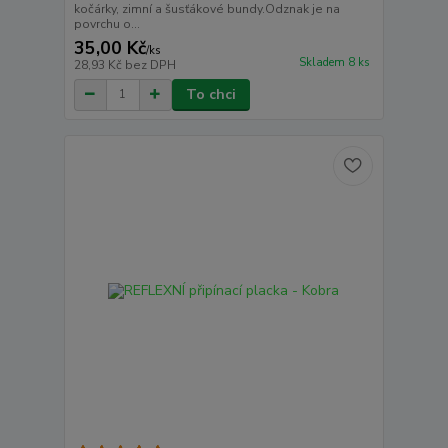
kočárky, zimní a šusťákové bundy.Odznak je na
povrchu o...
35,00 Kč
/
ks
Skladem 8 ks
28,93 Kč
bez DPH
To chci