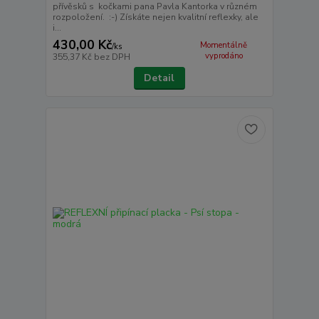
přívěsků s kočkami pana Pavla Kantorka v různém
rozpoložení. :-) Získáte nejen kvalitní reflexky, ale
i...
430,00 Kč
Momentálně
/
ks
vyprodáno
355,37 Kč
bez DPH
Detail