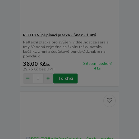
REFLEXNÍ připínací placka - Šnek - žlutý
Reflexní placka pro zvýšení viditelnost za šera a
tmy. Vhodná zejména na školní tašky, batohy,
kočárky, zimní a šusťákové bundy.Odznak je na
povrchu o...
36,00 Kč
Skladem poslední
/
ks
4 ks
29,75 Kč
bez DPH
To chci