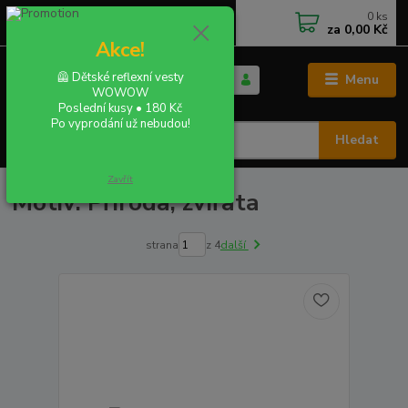
0
ks
+420 702 855 412
CZK
za
0,00 Kč
Po - Pá 9:00 - 16:00
Akce!
🦺 Dětské reflexní vesty
Menu
WOWOW
Poslední kusy • 180 Kč
Po vyprodání už nebudou!
Hledat
Zavřít
Motiv: Příroda, zvířata
strana
z 4
další