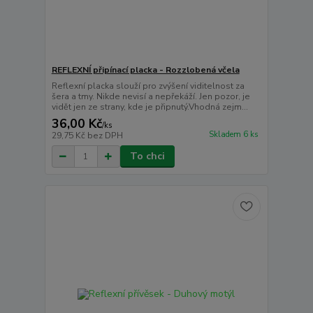
REFLEXNÍ připínací placka - Rozzlobená včela
Reflexní placka slouží pro zvýšení viditelnost za
šera a tmy. Nikde nevisí a nepřekáží. Jen pozor, je
vidět jen ze strany, kde je připnutý.Vhodná zejm...
36,00 Kč
/
ks
Skladem 6 ks
29,75 Kč
bez DPH
To chci