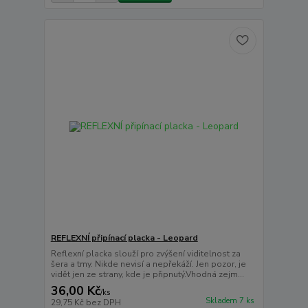
REFLEXNÍ připínací placka - Leopard
Reflexní placka slouží pro zvýšení viditelnost za
šera a tmy. Nikde nevisí a nepřekáží. Jen pozor, je
vidět jen ze strany, kde je připnutý.Vhodná zejm...
36,00 Kč
/
ks
Skladem 7 ks
29,75 Kč
bez DPH