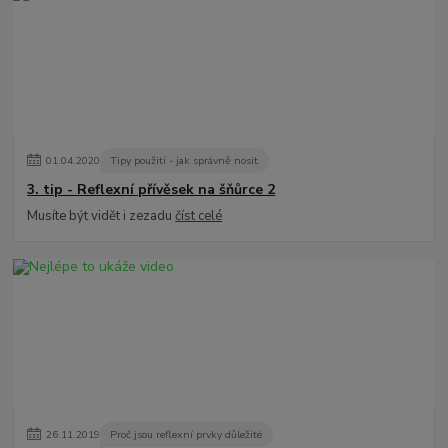
01
.
04
.
2020
Tipy použití - jak správně nosit
3. tip - Reflexní přívěsek na šňůrce 2
Musíte být vidět i zezadu
číst celé
26
.
11
.
2019
Proč jsou reflexní prvky důležité