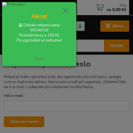
0
ks
+420 702 855 412
CZK
za
0,00 Kč
Po - Pá 9:00 - 16:00
Akce!
🦺 Dětské reflexní vesty
Menu
WOWOW
Poslední kusy • 180 Kč
Po vyprodání už nebudou!
Hledat
Zavřít
Nepamatuji si své heslo
Pokud již máte vytvořený účet, ale zapomněli jste své heslo, zadejte
svou e-mailovou adresu, kterou jste uvedli při registraci. Zašleme Vám
na ni e-mail s odkazem pro nastavení nového hesla.
Váš e-mail:
Obnovit heslo