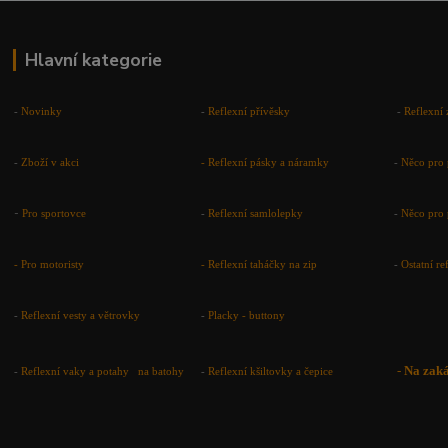
Hlavní kategorie
-
Novinky
-
Reflexní přívěsky
-
Reflexní 
-
Zboží v akci
-
Reflexní pásky a náramky
-
Něco pro 
-
Pro sportovce
-
Reflexní samlolepky
-
Něco pro 
- Pro motoristy
-
Reflexní taháčky na zip
-
Ostatní r
-
Reflexní vesty a větrovky
-
Placky - buttony
-
Na zak
-
Reflexní vaky a potahy na batohy
-
Reflexní kšiltovky a čepice