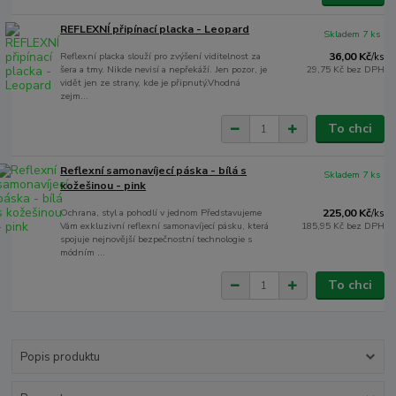
REFLEXNÍ připínací placka - Leopard
Skladem 7 ks
Reflexní placka slouží pro zvýšení viditelnost za
36,00 Kč
/
ks
šera a tmy. Nikde nevisí a nepřekáží. Jen pozor, je
29,75 Kč
bez DPH
vidět jen ze strany, kde je připnutý.Vhodná
zejm...
To chci
Reflexní samonavíjecí páska - bílá s
Skladem 7 ks
kožešinou - pink
Ochrana, styl a pohodlí v jednom Představujeme
225,00 Kč
/
ks
Vám exkluzivní reflexní samonavíjecí pásku, která
185,95 Kč
bez DPH
spojuje nejnovější bezpečnostní technologie s
módním ...
To chci
Popis produktu