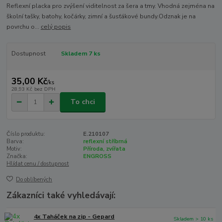
Reflexní placka pro zvýšení viditelnost za šera a tmy. Vhodná zejména na
školní tašky, batohy, kočárky, zimní a šusťákové bundy.Odznak je na
povrchu o...
celý popis
Dostupnost
Skladem 7 ks
35,00 Kč
/
ks
28,93 Kč
bez DPH
To chci
Číslo produktu:
E.210107
Barva:
reflexní stříbrná
Motiv:
Příroda, zvířata
Značka:
ENGROSS
Hlídat cenu / dostupnost
Do oblíbených
Zákazníci také vyhledávají:
4x Taháček na zip - Gepard
Skladem > 10 ks