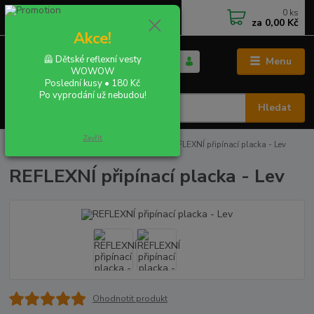
0
ks
+420 702 855 412
CZK
za
0,00 Kč
Po - Pá 9:00 - 16:00
Akce!
🦺 Dětské reflexní vesty
Menu
WOWOW
Poslední kusy • 180 Kč
Po vyprodání už nebudou!
Hledat
Zavřít
Úvod
REFLEXNÍ PLACKY - buttony
REFLEXNÍ připínací placka - Lev
REFLEXNÍ připínací placka - Lev
Ohodnotit produkt