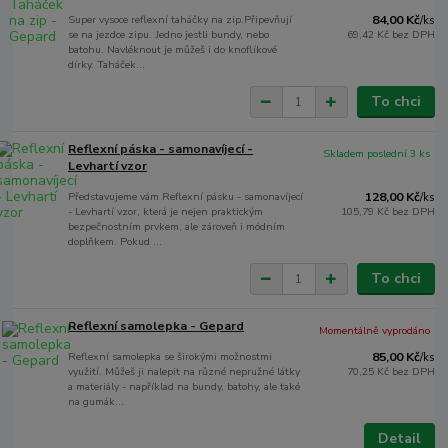
Super vysoce reflexní taháčky na zip.Připevňují
84,00 Kč
/
ks
se na jezdce zipu. Jedno jestli bundy, nebo
69,42 Kč
bez DPH
batohu. Navléknout je můžeš i do knoflíkové
dírky. Taháček...
To chci
Reflexní páska - samonavíjecí -
Skladem poslední 3 ks
Levhartí vzor
Představujeme vám Reflexní pásku - samonavíjecí
128,00 Kč
/
ks
- Levhartí vzor, která je nejen praktickým
105,79 Kč
bez DPH
bezpečnostním prvkem, ale zároveň i módním
doplňkem. Pokud ...
To chci
Reflexní samolepka - Gepard
Momentálně vyprodáno
Reflexní samolepka se širokými možnostmi
85,00 Kč
/
ks
využití. Můžeš ji nalepit na různé nepružné látky
70,25 Kč
bez DPH
a materiály - například na bundy, batohy, ale také
na gumák...
Detail