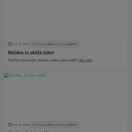
26
.
11
.
2019
Proč jsou reflexní prvky důležité
Nejlépe to ukáže video
Patříte k tmavým stínům, nebo jste vidět?
číst celé
09
.
10
.
2018
Proč jsou reflexní prvky důležité