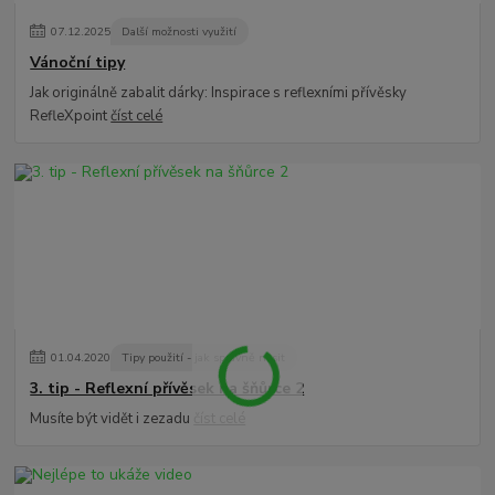
07
.
12
.
2025
Další možnosti využití
Vánoční tipy
Jak originálně zabalit dárky: Inspirace s reflexními přívěsky
RefleXpoint
číst celé
01
.
04
.
2020
Tipy použití - jak správně nosit
3. tip - Reflexní přívěsek na šňůrce 2
Musíte být vidět i zezadu
číst celé