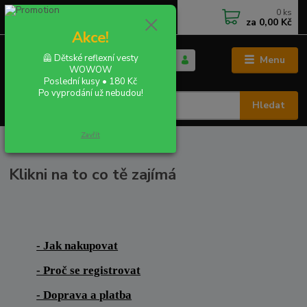
0
ks
+420 702 855 412
CZK
za
0,00 Kč
Po - Pá 9:00 - 16:00
Akce!
🦺 Dětské reflexní vesty
Menu
WOWOW
Poslední kusy • 180 Kč
Po vyprodání už nebudou!
Hledat
Zavřít
Úvod
VŠE O NÁKUPU
Klikni na to co tě zajímá
- Jak nakupovat
- Proč se registrovat
- Doprava a platba