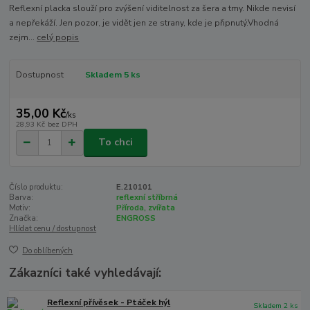
Reflexní placka slouží pro zvýšení viditelnost za šera a tmy. Nikde nevisí
a nepřekáží. Jen pozor, je vidět jen ze strany, kde je připnutý.Vhodná
zejm...
celý popis
Dostupnost
Skladem 5 ks
35,00 Kč
/
ks
28,93 Kč
bez DPH
To chci
Číslo produktu:
E.210101
Barva:
reflexní stříbrná
Motiv:
Příroda, zvířata
Značka:
ENGROSS
Hlídat cenu / dostupnost
Do oblíbených
Zákazníci také vyhledávají:
Reflexní přívěsek - Ptáček hýl
Skladem 2 ks