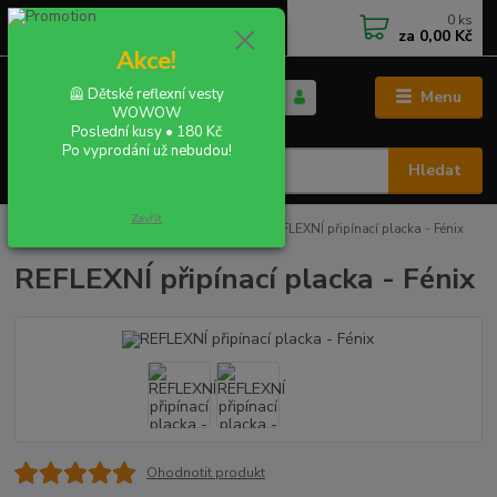
0
ks
+420 702 855 412
CZK
za
0,00 Kč
Po - Pá 9:00 - 16:00
Akce!
🦺 Dětské reflexní vesty
Menu
WOWOW
Poslední kusy • 180 Kč
Po vyprodání už nebudou!
Hledat
Zavřít
Úvod
REFLEXNÍ PLACKY - buttony
REFLEXNÍ připínací placka - Fénix
REFLEXNÍ připínací placka - Fénix
Ohodnotit produkt