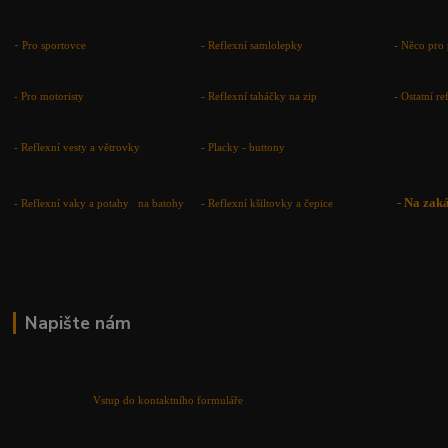
-
Pro sportovce
-
Reflexní samlolepky
-
Něco pro 
- Pro motoristy
-
Reflexní taháčky na zip
-
Ostatní r
-
Reflexní vesty a větrovky
-
Placky - buttony
-
Na zak
-
Reflexní vaky a potahy na batohy
-
Reflexní kšiltovky a čepice
Napište nám
Vstup do kontaktního formuláře