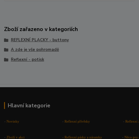
Zboží zařazeno v kategoriích
REFLEXNÍ PLACKY - buttony
A zde je vše pohromadě
Reflexní - potisk
Hlavní kategorie
-
Novinky
-
Reflexní přívěsky
-
Reflexní 
-
Zboží v akci
-
Reflexní pásky a náramky
-
Něco pro 