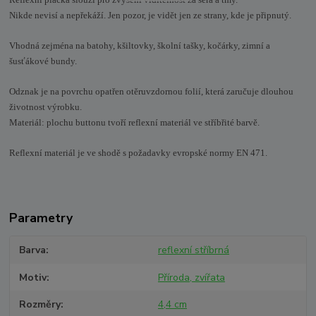
Reflexní placka slouží pro zvýšení viditelnost za šera a tmy.
Nikde nevisí a nepřekáží. Jen pozor, je vidět jen ze strany, kde je připnutý.
Vhodná zejména na batohy, kšiltovky, školní tašky, kočárky, zimní a
šusťákové bundy.
Odznak je na povrchu opatřen otěruvzdornou folií, která zaručuje dlouhou
životnost výrobku.
Materiál: plochu buttonu tvoří reflexní materiál ve stříbřité barvě.
Reflexní materiál je ve shodě s požadavky evropské normy EN 471.
Parametry
Barva
reflexní stříbrná
Motiv
Příroda, zvířata
Rozměry
4,4 cm