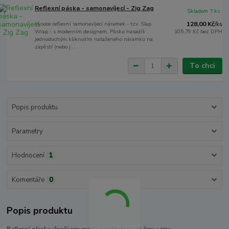
Reflexní páska - samonavíjecí - Zig Zag
Skladem 7 ks
Vysoce reflexní samonavíjecí náramek - tzv. Slap
128,00 Kč
/
ks
Wrap - s moderním designem. Pásku nasadíš
105,79 Kč
bez DPH
jednoduchým kliknutím nataženého náramku na
zápěstí (nebo j...
To chci
Popis produktu
Parametry
Hodnocení
1
Komentáře
0
Popis produktu