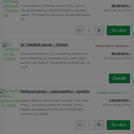
Vysoce reflexní přívěsek ve tvaru hýla, krásně
80,00 Kč
/
ks
zbarveného ptáčka, kterého můžete u nás také
66,12 Kč
bez DPH
spatřit. Pro všechny milovníky přírody.Jednoduše
při...
To chci
2x Taháček na zip - Včelka
Momentálně vyprodáno
Krásné přívěsky na zip s roztomilou včelkou na
80,00 Kč
/
ks
konci.Připevňují se na jezdce zipu. Jedno jestli
66,12 Kč
bez DPH
bundy, nebo batohu. Navléknout je můžeš ale i do
knofl...
Detail
Reflexní páska - samonavíjecí - Sovičky
Skladem poslední 1 ks
Vysoce reflexní samonavíjecí náramek - tzv. Slap
128,00 Kč
/
ks
Wrap - se vzorem oblíbených soviček. Pásku
105,79 Kč
bez DPH
nasadíš jednoduchým kliknutím nataženého
náramku na zápěst...
To chci