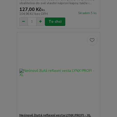
sbalitelná do své vlastní náprsní kapsy, takže i...
127,00 Kč
/
ks
Skladem 5 ks
104,96 Kč
bez DPH
To chci
Neónově žlutá reflexní vesta LYNX PROFI - XL