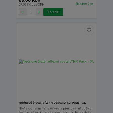
69,00 Kč
/
ks
Skladem 2 ks
57,02 Kč
bez DPH
To chci
Neónově žlutá reflexní vesta LYNX Pack - XL
HI-VIS ochranná reflexní vesta přes svrchní oděv s
vysoce reflexními vodorovnými pruhy. Je prakticky