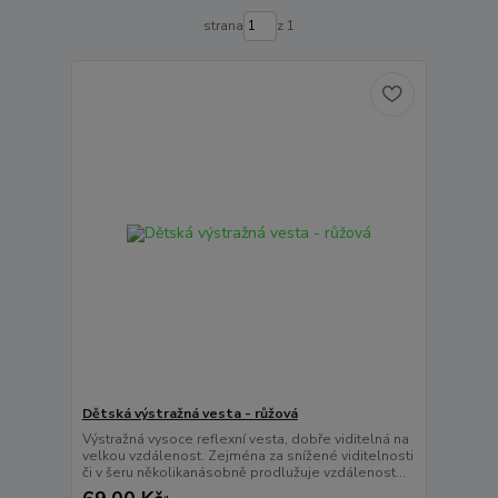
strana
z 1
Dětská výstražná vesta - růžová
Výstražná vysoce reflexní vesta, dobře viditelná na
velkou vzdálenost. Zejména za snížené viditelnosti
či v šeru několikanásobně prodlužuje vzdálenost...