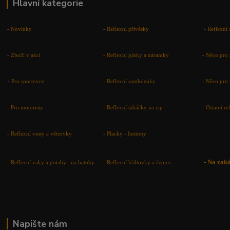
Hlavní kategorie
-
Novinky
-
Reflexní přívěsky
-
Reflexní 
-
Zboží v akci
-
Reflexní pásky a náramky
-
Něco pro 
-
Pro sportovce
-
Reflexní samlolepky
-
Něco pro 
- Pro motoristy
-
Reflexní taháčky na zip
-
Ostatní r
-
Reflexní vesty a větrovky
-
Placky - buttony
-
Na zak
-
Reflexní vaky a potahy na batohy
-
Reflexní kšiltovky a čepice
Napište nám