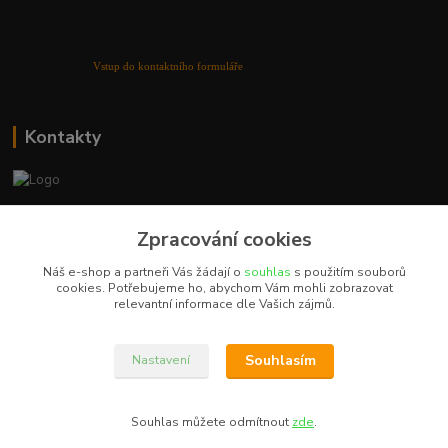
Vstup do kontaktního formuláře
Kontakty
+420 702 855 412
Zpracování cookies
Po - Pá 9:00 - 16:00
Náš e-shop a partneři Vás žádají o
souhlas
s použitím souborů
prodej@reflexpoint.cz
cookies. Potřebujeme ho, abychom Vám mohli zobrazovat
relevantní informace dle Vašich zájmů.
Souhlasím
Nastavení
reflexpoint.cz ©
Souhlas můžete odmítnout
zde
.
Vytvořeno na
Eshop-rychle.cz