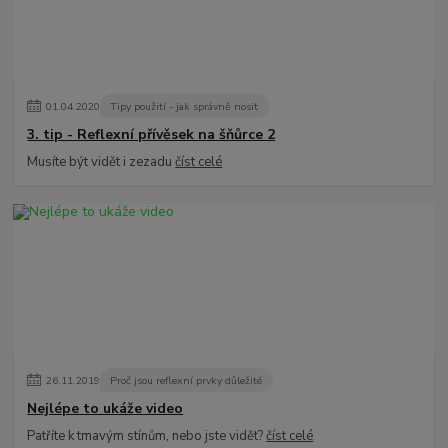
01
.
04
.
2020
Tipy použití - jak správně nosit
3. tip - Reflexní přívěsek na šňůrce 2
Musíte být vidět i zezadu
číst celé
26
.
11
.
2019
Proč jsou reflexní prvky důležité
Nejlépe to ukáže video
Patříte k tmavým stínům, nebo jste vidět?
číst celé