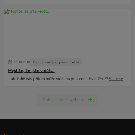
09
.
10
.
2018
Proč jsou reflexní prvky důležité
Myslíte, že jste vidět...
...ale řidič Vás přitom může vidět na poslední chvíli. Proč?
číst celé
Zobrazit všechny články