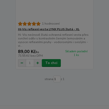
1 hodnocení
Hi-Vis reflexní vesta LYNX PLUS žlutá - XL
Hi -Vis neónově žlutá ochranná reflexní vesta přes
svrchní oděv s kontrastním černým lemováním a
vysoce reflexními pruhy - vodorovnými i svislými -
vi...
89,00 Kč
Skladem poslední
/
ks
1 ks
73,55 Kč
bez DPH
To chci
strana
z 1