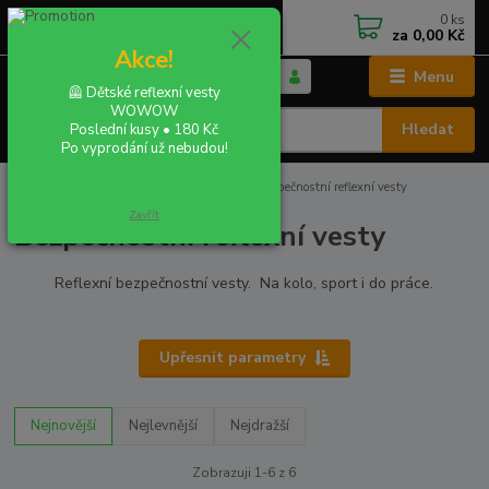
0
ks
+420 702 855 412
CZK
za
0,00 Kč
Po - Pá 9:00 - 16:00
Akce!
Menu
🦺 Dětské reflexní vesty
WOWOW
Hledat
Poslední kusy • 180 Kč
Po vyprodání už nebudou!
Úvod
REFLEXNÍ VESTY A BUNDY
Bezpečnostní reflexní vesty
Zavřít
Bezpečnostní reflexní vesty
Reflexní bezpečnostní vesty. Na kolo, sport i do práce.
Upřesnit parametry
Nejnovější
Nejlevnější
Nejdražší
Zobrazuji 1-6 z 6