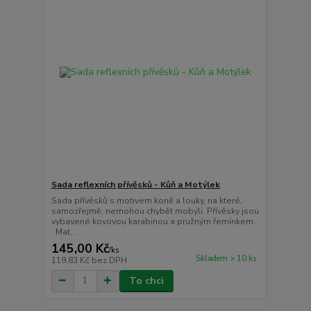
Sada reflexních přívěsků - Kůň a Motýlek
Sada přívěsků s motivem koně a louky, na které,
samozřejmě, nemohou chybět mobýli. Přívěsky jsou
vybavené kovovou karabinou a pružným řemínkem.
Mat...
145,00 Kč
/
ks
Skladem > 10 ks
119,83 Kč
bez DPH
To chci