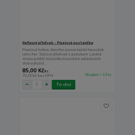
Reflexní přívěsek - Pixelová postavička
Pixelový hrdina, kterého pozná každý fanoušek
retro her. Stylový přívěsek s potiskem z jedné
strany potěší milovníky klasických arkádových
dobrodružst...
85,00 Kč
/
ks
Skladem > 10 ks
70,25 Kč
bez DPH
To chci