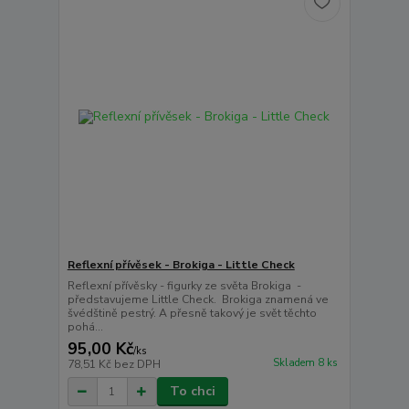
Reflexní přívěsek - Brokiga - Little Check
Reflexní přívěsky - figurky ze světa Brokiga -
představujeme Little Check. Brokiga znamená ve
švédštině pestrý. A přesně takový je svět těchto
pohá...
95,00 Kč
/
ks
Skladem 8 ks
78,51 Kč
bez DPH
To chci