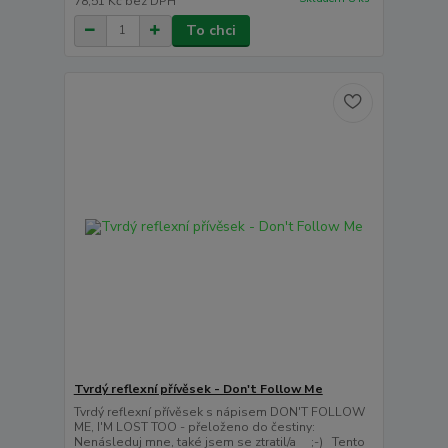
78,51 Kč
bez DPH
To chci
Tvrdý reflexní přívěsek - Don't Follow Me
Tvrdý reflexní přívěsek s nápisem DON'T FOLLOW
ME, I'M LOST TOO - přeloženo do čestiny:
Nenásleduj mne, také jsem se ztratil/a ;-) Tento