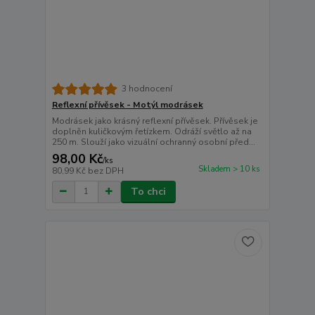
3 hodnocení
Reflexní přívěsek - Motýl modrásek
Modrásek jako krásný reflexní přívěsek. Přívěsek je
doplněn kuličkovým řetízkem. Odráží světlo až na
250 m. Slouží jako vizuální ochranný osobní před...
98,00 Kč
/
ks
Skladem > 10 ks
80,99 Kč
bez DPH
To chci