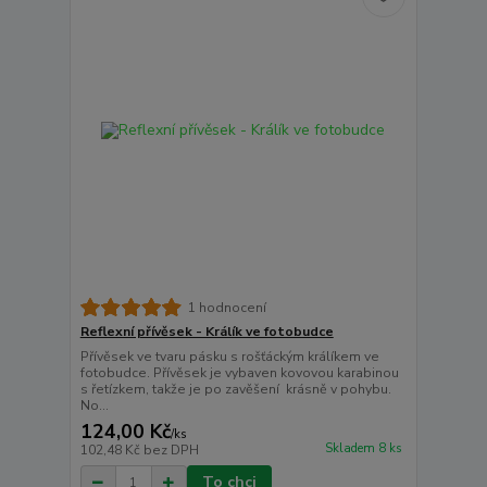
1 hodnocení
Reflexní přívěsek - Králík ve fotobudce
Přívěsek ve tvaru pásku s rošťáckým králíkem ve
fotobudce. Přívěsek je vybaven kovovou karabinou
s řetízkem, takže je po zavěšení krásně v pohybu.
No...
124,00 Kč
/
ks
Skladem 8 ks
102,48 Kč
bez DPH
To chci