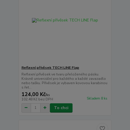
Reflexní přívěsek TECH LINE Flap
Reflexní přívěsek ve tvaru přeloženého pásku.
Krásně univerzální pro každého a každé zavazadlo
nebo tašku. Přívěsek je vybaven kovovou karabinou
s řet...
124,00 Kč
/
ks
Skladem 8 ks
102,48 Kč
bez DPH
To chci