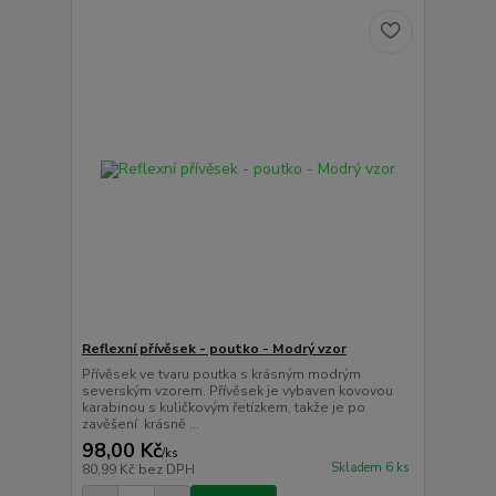
Reflexní přívěsek - poutko - Modrý vzor
Přívěsek ve tvaru poutka s krásným modrým
severským vzorem. Přívěsek je vybaven kovovou
karabinou s kuličkovým řetízkem, takže je po
zavěšení krásně ...
98,00 Kč
/
ks
Skladem 6 ks
80,99 Kč
bez DPH