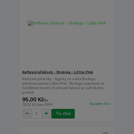
Reflexní přívěsek - Brokiga - Little Pink
Reflexní přívěsky - figurky ze světa Brokiga -
představujeme Little Pink. Brokiga znamená ve
švédštině pestrý. A přesně takový je svět těchto
pohád...
95,00 Kč
/
ks
Skladem 8 ks
78,51 Kč
bez DPH
To chci