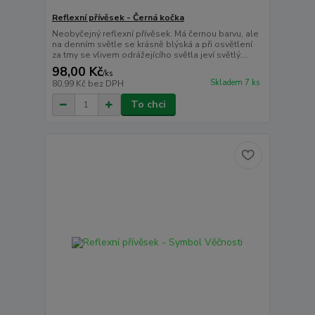
Reflexní přívěsek - Černá kočka
Neobyčejný reflexní přívěsek. Má černou barvu, ale
na denním světle se krásně blýská a při osvětlení
za tmy se vlivem odrážejícího světla jeví světlý....
98,00 Kč
/
ks
Skladem 7 ks
80,99 Kč
bez DPH
To chci