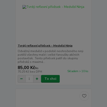
Tvrdý reflexní přívěsek - Medvěd Ninja
Odvážný medvěd v podobě neohroženého ninji
potěší všechny malé i velké fanoušky akčních
postaviček. Tento přívěsek patří do skupiny
přívěsků s maximá...
85,00 Kč
/
ks
Skladem > 10 ks
70,25 Kč
bez DPH
To chci