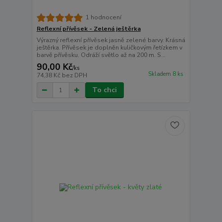
1 hodnocení
Reflexní přívěsek - Zelená ještěrka
Výrazný reflexní přívěsek jasně zelené barvy. Krásná
ještěrka. Přívěsek je doplněn kuličkovým řetízkem v
barvě přívěsku. Odráží světlo až na 200 m. S...
90,00 Kč
/
ks
Skladem 8 ks
74,38 Kč
bez DPH
To chci