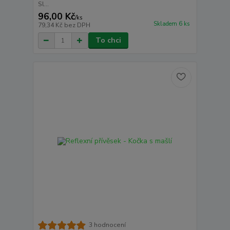
Sl...
96,00 Kč
/
ks
Skladem 6 ks
79,34 Kč
bez DPH
To chci
3 hodnocení