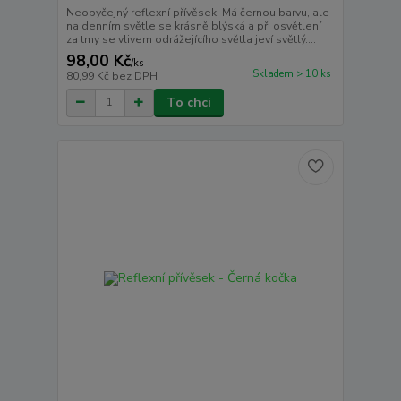
Neobyčejný reflexní přívěsek. Má černou barvu, ale
na denním světle se krásně blýská a při osvětlení
za tmy se vlivem odrážejícího světla jeví světlý....
98,00 Kč
/
ks
Skladem > 10 ks
80,99 Kč
bez DPH
To chci