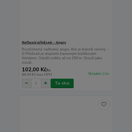
Reflexní přívěsek - Angry
Rozzlobený, naštvaný, angry. Ale je krásně zelený. :-
D Přívěsek je doplněn barevným kuličkovým
řetízkem. Odráží světlo až na 250 m. Slouží jako
vizuál...
102,00 Kč
/
ks
Skladem 2 ks
84,30 Kč
bez DPH
To chci