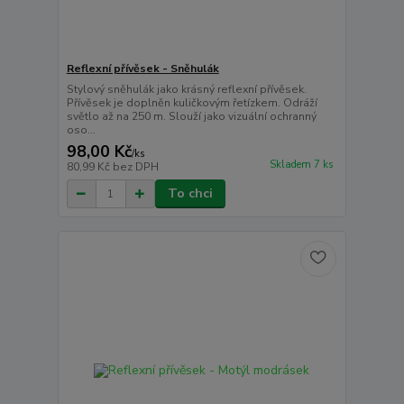
Reflexní přívěsek - Sněhulák
Stylový sněhulák jako krásný reflexní přívěsek.
Přívěsek je doplněn kuličkovým řetízkem. Odráží
světlo až na 250 m. Slouží jako vizuální ochranný
oso...
98,00 Kč
/
ks
Skladem 7 ks
80,99 Kč
bez DPH
To chci