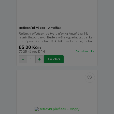
Reflexní přívěsek - Antéňák
Reflexní přívěsek ve tvaru ufonka Antéňáka. Má
jasně žlutou barvu. Bude skvěle vypadat všude, kam
ho připevníš - na bundě, kufříku, na kabelce, na ba...
85,00 Kč
/
ks
Skladem 8 ks
70,25 Kč
bez DPH
To chci