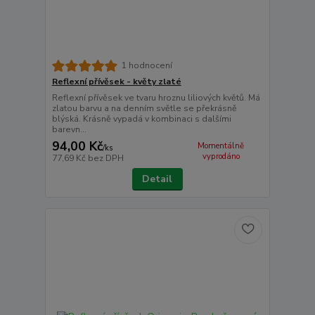
1 hodnocení
Reflexní přívěsek - květy zlaté
Reflexní přívěsek ve tvaru hroznu liliových květů. Má
zlatou barvu a na denním světle se překrásně
blýská. Krásně vypadá v kombinaci s dalšími
barevn...
94,00 Kč
Momentálně
/
ks
vyprodáno
77,69 Kč
bez DPH
Detail