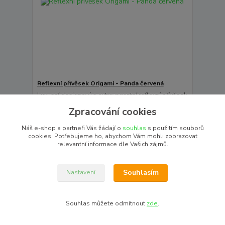
Reflexní přívěsek Origami - Panda červená
Luxusní designový a extravagantní reflexní přívěsek
pro nejnáročnější zákazníky. Ohrožená Červená
Zpracování cookies
panda v designu origami. Karabinka je upevněna
gumo...
275,00 Kč
Náš e-shop a partneři Vás žádají o
souhlas
s použitím souborů
/
ks
cookies. Potřebujeme ho, abychom Vám mohli zobrazovat
Skladem 5 ks
227,27 Kč
bez DPH
relevantní informace dle Vašich zájmů.
To chci
Souhlasím
Nastavení
Souhlas můžete odmítnout
zde
.