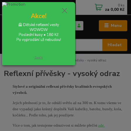
0
ks
+420 702 855 412
CZK
za
0,00 Kč
Po - Pá 9:00 - 16:00
Akce!
🦺 Dětské reflexní vesty
Menu
WOWOW
Poslední kusy • 180 Kč
Po vyprodání už nebudou!
Hledat
Zavřít
Úvod
REFLEXNÍ PŘÍVĚSKY
Reflexní přívěsky - vysoký odraz
Reflexní přívěsky - vysoký odraz
Stylové a originální reflexní přívěsky kvalitních evropských
výrobců.
Jejich předností je to, že odráží světlo až na 300 m. K tomu všemu ve
dne vypadají jako krásný doplněk Vaší kabelky, batohu, bundy, kola,
kočárku... Podle toho, jak jej použijete.
Více o tom, jak testujeme odrazivost si můžete přečíst
zde.