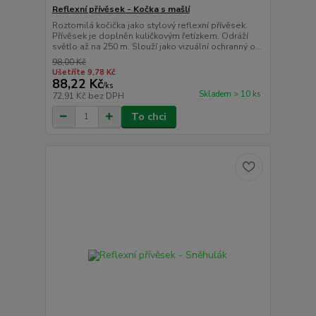
Reflexní přívěsek - Kočka s mašlí
Roztomilá kočička jako stylový reflexní přívěsek.
Přívěsek je doplněn kuličkovým řetízkem. Odráží
světlo až na 250 m. Slouží jako vizuální ochranný o...
98,00 Kč
Ušetříte 9,78 Kč
88,22 Kč
/
ks
Skladem > 10 ks
72,91 Kč
bez DPH
To chci