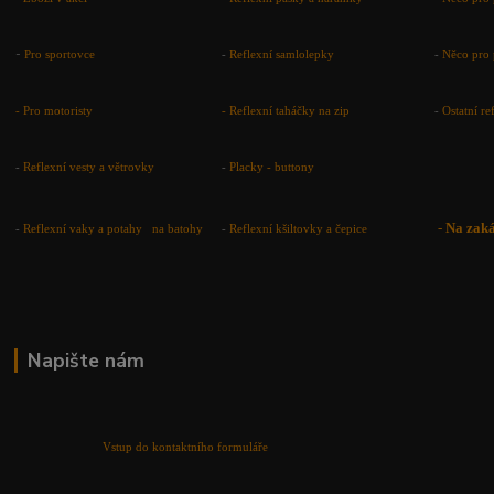
-
Pro sportovce
-
Reflexní samlolepky
-
Něco pro 
- Pro motoristy
-
Reflexní taháčky na zip
-
Ostatní r
-
Reflexní vesty a větrovky
-
Placky - buttony
-
Na zak
-
Reflexní vaky a potahy na batohy
-
Reflexní kšiltovky a čepice
Napište nám
Vstup do kontaktního formuláře