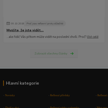
09
.
10
.
2018
Proč jsou reflexní prvky důležité
Myslíte, že jste vidět...
...ale řidič Vás přitom může vidět na poslední chvíli. Proč?
číst celé
Zobrazit všechny články
Hlavní kategorie
-
Novinky
-
Reflexní přívěsky
-
Reflexní 
-
Zboží v akci
-
Reflexní pásky a náramky
-
Něco pro 