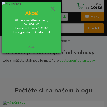
0
ks
+420 702 855 412
CZK
za
0,00 Kč
Po - Pá 9:00 - 16:00
Akce!
Menu
🦺 Dětské reflexní vesty
WOWOW
Hledat
Poslední kusy • 180 Kč
Po vyprodání už nebudou!
Úvod
VŠE O NÁKUPU
Formulář pro odstoupení
Zavřít
Formulář pro odstoupení od smlouvy
Zde si můžete stáhnout formulář pro
odstoupení od smlouvy.
Počtěte si na našem blogu