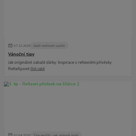
07
.
12
.
2025
Další možnosti využití
Vánoční tipy
Jak originálně zabalit dárky: Inspirace s reflexními přívěsky
RefleXpoint
číst celé
01
.
04
.
2020
Tipy použití - jak správně nosit