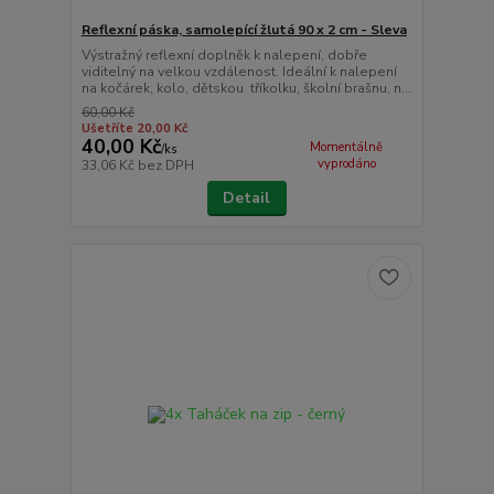
Reflexní páska, samolepící žlutá 90 x 2 cm - Sleva
Výstražný reflexní doplněk k nalepení, dobře
viditelný na velkou vzdálenost. Ideální k nalepení
na kočárek, kolo, dětskou tříkolku, školní brašnu, n...
60,00 Kč
Ušetříte 20,00 Kč
40,00 Kč
Momentálně
/
ks
vyprodáno
33,06 Kč
bez DPH
Detail