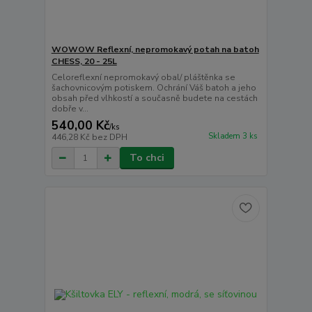
WOWOW Reflexní, nepromokavý potah na batoh
CHESS, 20 - 25L
Celoreflexní nepromokavý obal/ pláštěnka se
šachovnicovým potiskem. Ochrání Váš batoh a jeho
obsah před vlhkostí a současně budete na cestách
dobře v...
540,00 Kč
/
ks
Skladem 3 ks
446,28 Kč
bez DPH
To chci