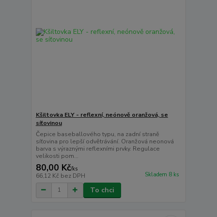
Kšiltovka ELY - reflexní, neónově oranžová, se
síťovinou
Čepice baseballového typu, na zadní straně
síťovina pro lepší odvětrávání. Oranžová neonová
barva s výraznými reflexními prvky. Regulace
velikosti pom...
80,00 Kč
/
ks
Skladem 8 ks
66,12 Kč
bez DPH
To chci