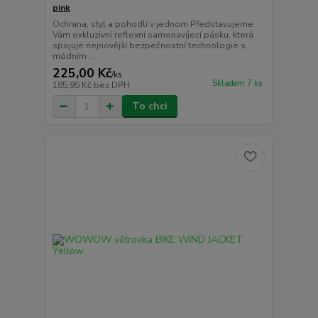
pink
Ochrana, styl a pohodlí v jednom Představujeme
Vám exkluzivní reflexní samonavíjecí pásku, která
spojuje nejnovější bezpečnostní technologie s
módním ...
225,00 Kč
/
ks
Skladem 7 ks
185,95 Kč
bez DPH
To chci