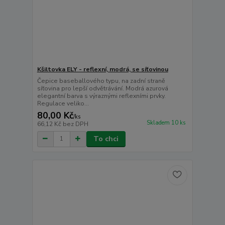
Kšiltovka ELY - reflexní, modrá, se síťovinou
Čepice baseballového typu, na zadní straně
síťovina pro lepší odvětrávání. Modrá azurová
elegantní barva s výraznými reflexními prvky.
Regulace veliko...
80,00 Kč
/
ks
Skladem 10 ks
66,12 Kč
bez DPH
To chci