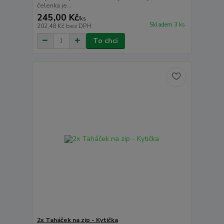
čelenka je...
245,00 Kč
/
ks
Skladem 3 ks
202,48 Kč
bez DPH
To chci
2x Taháček na zip - Kytička