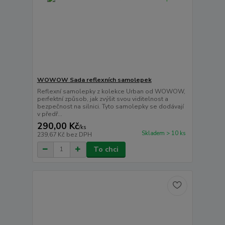
WOWOW Sada reflexních samolepek
Reflexní samolepky z kolekce Urban od WOWOW,
perfektní způsob, jak zvýšit svou viditelnost a
bezpečnost na silnici. Tyto samolepky se dodávají
v předř...
290,00 Kč
/
ks
Skladem > 10 ks
239,67 Kč
bez DPH
To chci