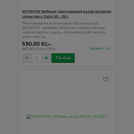
WOWOW Reflexní, nepromokavý potah na batoh
Urban Hero žlutý 30 - 35 L
Představujeme kryt na batoh Urban Hero od
WOWOW - perfektní řešení pro udržení obsahu
vašeho batohu v suchu, ochraně při jízdě na kole
nebo chůzi za ...
590,00 Kč
/
ks
Skladem 1 ks
487,60 Kč
bez DPH
To chci