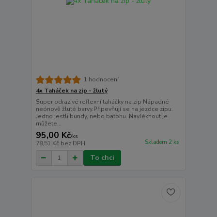
1 hodnocení
4x Taháček na zip - žlutý
Super odrazivé reflexní taháčky na zip Nápadné
neónově žluté barvy.Připevňují se na jezdce zipu.
Jedno jestli bundy, nebo batohu. Navléknout je
můžete...
95,00 Kč
/
ks
Skladem 2 ks
78,51 Kč
bez DPH
To chci