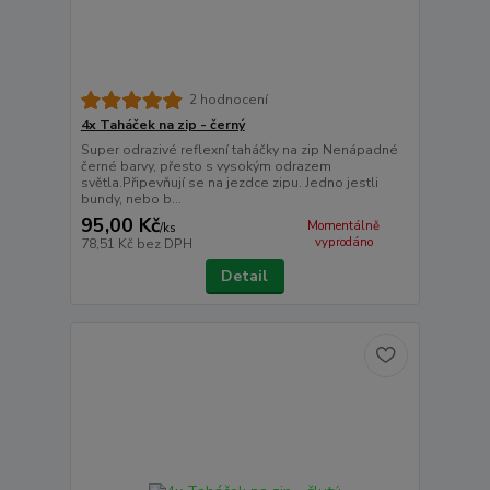
2 hodnocení
4x Taháček na zip - černý
Super odrazivé reflexní taháčky na zip Nenápadné
černé barvy, přesto s vysokým odrazem
světla.Připevňují se na jezdce zipu. Jedno jestli
bundy, nebo b...
95,00 Kč
Momentálně
/
ks
vyprodáno
78,51 Kč
bez DPH
Detail