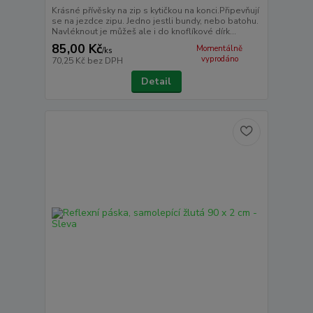
Krásné přívěsky na zip s kytičkou na konci.Připevňují
se na jezdce zipu. Jedno jestli bundy, nebo batohu.
Navléknout je můžeš ale i do knoflíkové dírk...
85,00 Kč
Momentálně
/
ks
vyprodáno
70,25 Kč
bez DPH
Detail