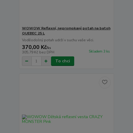
WOWOW Reflexní, nepromokavý potah na batoh
QUEBEC 25 L
Voděodolný potah udrží v suchu vaše věci.
370,00 Kč
/
ks
Skladem 3 ks
305,79 Kč
bez DPH
To chci