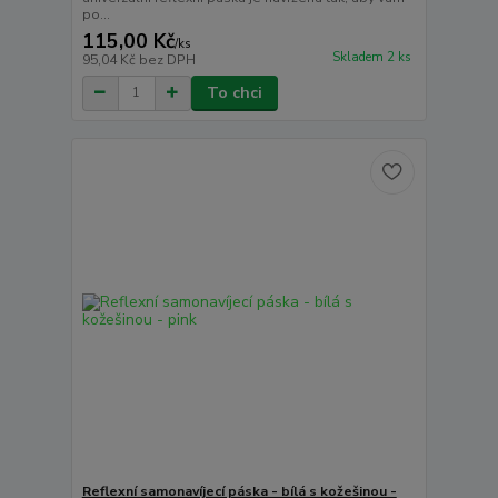
po...
115,00 Kč
/
ks
Skladem 2 ks
95,04 Kč
bez DPH
To chci
Reflexní samonavíjecí páska - bílá s kožešinou -