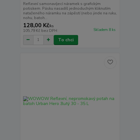
Reflexní samonavíjecí náramek s grafickým
potiskem. Pásku nasadíš jednoduchým kliknutím
nataženého náramku na zápěstí (nebo jinde na ruku,
nohu, batoh...
128,00 Kč
/
ks
Skladem 8 ks
105,79 Kč
bez DPH
To chci