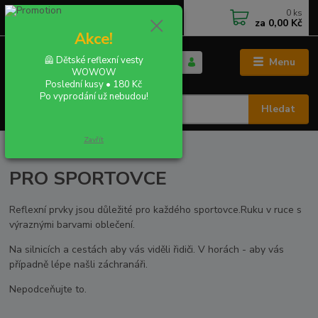
0
ks
+420 702 855 412
CZK
za
0,00 Kč
Po - Pá 9:00 - 16:00
Akce!
🦺 Dětské reflexní vesty
Menu
WOWOW
Poslední kusy • 180 Kč
Po vyprodání už nebudou!
Hledat
Zavřít
Úvod
PRO SPORTOVCE
PRO SPORTOVCE
Reflexní prvky jsou důležité pro každého sportovce.Ruku v ruce s
výraznými barvami oblečení.
Na silnicích a cestách aby vás viděli řidiči. V horách - aby vás
případně lépe našli záchranáři.
Nepodceňujte to.