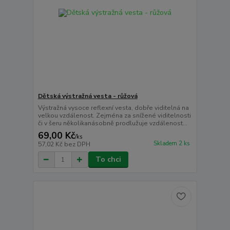
Dětská výstražná vesta - růžová
Výstražná vysoce reflexní vesta, dobře viditelná na
velkou vzdálenost. Zejména za snížené viditelnosti
či v šeru několikanásobně prodlužuje vzdálenost...
69,00 Kč
/
ks
Skladem 2 ks
57,02 Kč
bez DPH
To chci