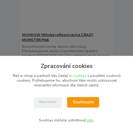
WOWOW Dětská reflexní vesta CRAZY
MONSTER Pink
Bezpečnostní vesta, kterou děti milují.
Představujeme vestu Crazy Monster Jacket z
kolekce WOWOW Kids! Tato reflexní vesta je svou
jasnou a poutavou f...
Zpracování cookies
420,00 Kč
Ušetříte 240,00 Kč
180,00 Kč
Náš e-shop a partneři Vás žádají o
souhlas
s použitím souborů
/
ks
Skladem 1 ks
cookies. Potřebujeme ho, abychom Vám mohli zobrazovat
148,76 Kč
bez DPH
relevantní informace dle Vašich zájmů.
Zvolit variantu
Souhlasím
Nastavení
Souhlas můžete odmítnout
zde
.