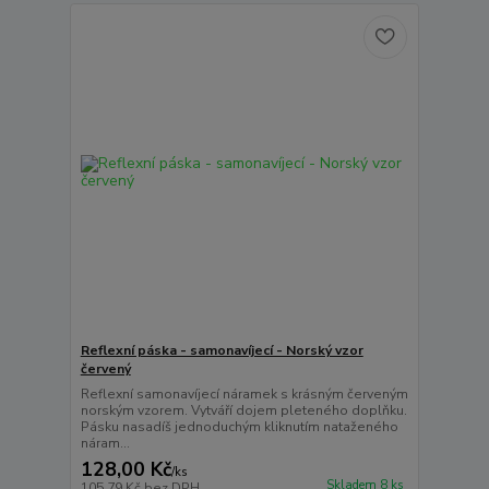
Reflexní páska - samonavíjecí - Norský vzor
červený
Reflexní samonavíjecí náramek s krásným červeným
norským vzorem. Vytváří dojem pleteného doplňku.
Pásku nasadíš jednoduchým kliknutím nataženého
náram...
128,00 Kč
/
ks
Skladem 8 ks
105,79 Kč
bez DPH