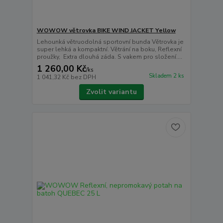
WOWOW větrovka BIKE WIND JACKET Yellow
Lehounká větruodolná sportovní bunda Větrovka je
super lehká a kompaktní. Větrání na boku, Reflexní
proužky, Extra dlouhá záda. S vakem pro složení....
1 260,00 Kč
/
ks
Skladem 2 ks
1 041,32 Kč
bez DPH
Zvolit variantu