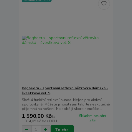
Bagheera - sportovní reflexní větrovka dámská -
švestková vel. S
Skvělá funkční reflexní bunda. Nejen pro aktivní
sportovkyně. Můžete ji nosit i jen tak. Je neskutečně
příjemná na nošení. Na sobě ji skoro neucítíte...
1 590,00 Kč
Skladem poslední
/
ks
2 ks
1 314,05 Kč
bez DPH
To chci