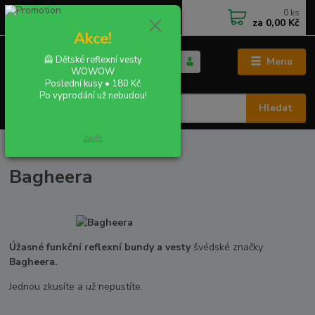
0
ks
+420 702 855 412
CZK
za
0,00 Kč
Po - Pá 9:00 - 16:00
Akce!
🦺 Dětské reflexní vesty
Menu
WOWOW
Poslední kusy • 180 Kč
Po vyprodání už nebudou!
Hledat
Zavřít
Úvod
PODLE ZNAČEK
Bagheera
Bagheera
Úžasné funkční reflexní bundy a vesty
švédské značky
Bagheera.
Jednou zkusíte a už nepustíte.