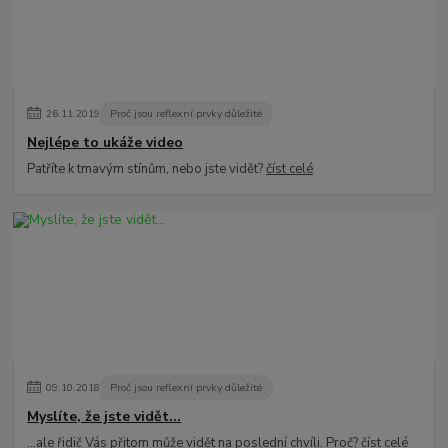
26
.
11
.
2019
Proč jsou reflexní prvky důležité
Nejlépe to ukáže video
Patříte k tmavým stínům, nebo jste vidět?
číst celé
09
.
10
.
2018
Proč jsou reflexní prvky důležité
Myslíte, že jste vidět...
...ale řidič Vás přitom může vidět na poslední chvíli. Proč?
číst celé