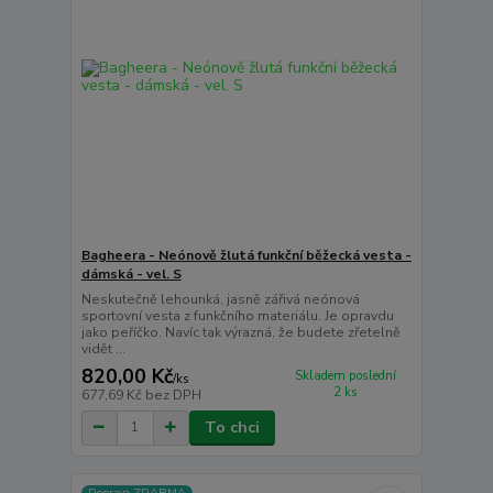
Bagheera - Neónově žlutá funkční běžecká vesta -
dámská - vel. S
Neskutečně lehounká, jasně zářivá neónová
sportovní vesta z funkčního materiálu. Je opravdu
jako peříčko. Navíc tak výrazná, že budete zřetelně
vidět ...
820,00 Kč
Skladem poslední
/
ks
2 ks
677,69 Kč
bez DPH
To chci
Doprava ZDARMA