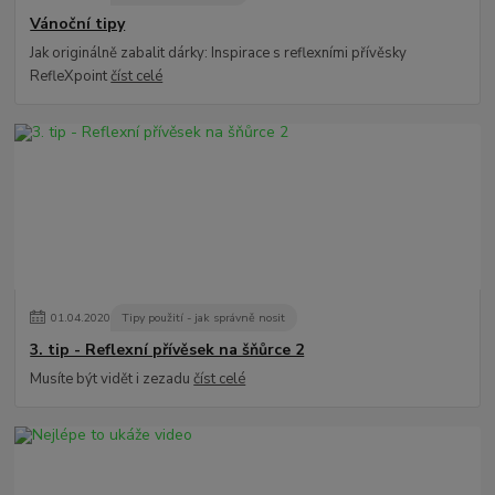
Vánoční tipy
Jak originálně zabalit dárky: Inspirace s reflexními přívěsky
RefleXpoint
číst celé
01
.
04
.
2020
Tipy použití - jak správně nosit
3. tip - Reflexní přívěsek na šňůrce 2
Musíte být vidět i zezadu
číst celé