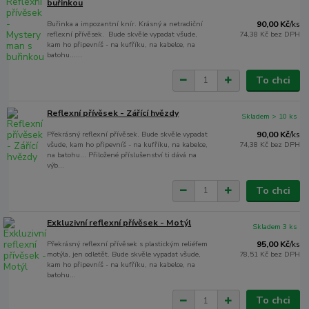
buřinkou
Buřinka a impozantní knír. Krásný a netradiční
90,00 Kč
/
ks
reflexní přívěsek. Bude skvěle vypadat všude,
74,38 Kč
bez DPH
kam ho připevníš - na kufříku, na kabelce, na
batohu......
To chci
Reflexní přívěsek - Zářící hvězdy
Skladem > 10 ks
Překrásný reflexní přívěsek. Bude skvěle vypadat
90,00 Kč
/
ks
všude, kam ho připevníš - na kufříku, na kabelce,
74,38 Kč
bez DPH
na batohu... Přiložené příslušenství ti dává na
výb...
To chci
Exkluzivní reflexní přívěsek - Motýl
Skladem 3 ks
Překrásný reflexní přívěsek s plastickým reliéfem
95,00 Kč
/
ks
motýla, jen odletět. Bude skvěle vypadat všude,
78,51 Kč
bez DPH
kam ho připevníš - na kufříku, na kabelce, na
batohu...
To chci