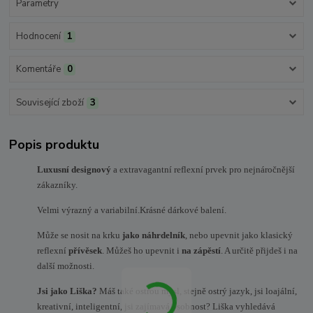
Parametry
Hodnocení
1
Komentáře
0
Související zboží
3
Popis produktu
Luxusní designový
a extravagantní reflexní prvek pro nejnáročnější
zákazníky.
Velmi výrazný a variabilní.Krásné dárkové balení.
Může se nosit na krku
jako náhrdelník
, nebo upevnit jako klasický
reflexní
přívěsek
. Můžeš ho upevnit i
na zápěstí
. A určitě přijdeš i na
další možnosti.
Jsi jako Liška?
Máš také ostrou mysl, stejně ostrý jazyk, jsi loajální,
kreativní, inteligentní, jsi zajímavá osobnost? Liška vyhledává