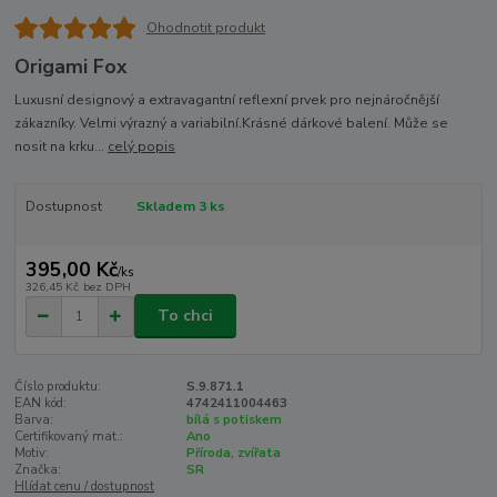
Ohodnotit produkt
Origami Fox
Luxusní designový a extravagantní reflexní prvek pro nejnáročnější
zákazníky. Velmi výrazný a variabilní.Krásné dárkové balení. Může se
nosit na krku...
celý popis
Dostupnost
Skladem 3 ks
395,00 Kč
/
ks
326,45 Kč
bez DPH
To chci
Číslo produktu:
S.9.871.1
EAN kód:
4742411004463
Barva:
bílá s potiskem
Certifikovaný mat.:
Ano
Motiv:
Příroda, zvířata
Značka:
SR
Hlídat cenu / dostupnost