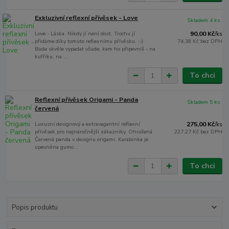
Exkluzivní reflexní přívěsek - Love
Skladem 4 ks
Love - Láska. Nikdy jí není dost. Trochu jí
90,00 Kč
/
ks
přidáme díky tomuto reflexnímu přívěsku. :-)
74,38 Kč
bez DPH
Bude skvěle vypadat všude, kam ho připevníš - na
kufříku, na ...
To chci
Reflexní přívěsek Origami - Panda
Skladem 5 ks
červená
Luxusní designový a extravagantní reflexní
275,00 Kč
/
ks
přívěsek pro nejnáročnější zákazníky. Ohrožená
227,27 Kč
bez DPH
Červená panda v designu origami. Karabinka je
upevněna gumo...
To chci
Popis produktu