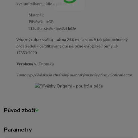
kvalitní zábavu, jídlo a přátele :-)
Materiál:
Přívěsek - AGR
Třásně a závěs - hovězí 
kůže
Výrazný odraz světla
- až na 250 m -
a slouží tak jako ochranný
prostředek - certifikovaný dle náročné evropské normy
EN
.
17353:2020
Vyrobeno v:
Estonsku
Tento typ přívěsku je chráněný autorskými právy firmy Softreflector.
Původ zboží
Parametry