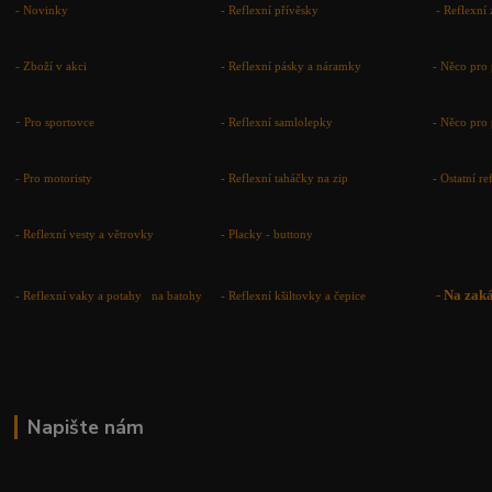
-
Novinky
-
Reflexní přívěsky
-
Reflexní 
-
Zboží v akci
-
Reflexní pásky a náramky
-
Něco pro 
-
Pro sportovce
-
Reflexní samlolepky
-
Něco pro 
- Pro motoristy
-
Reflexní taháčky na zip
-
Ostatní r
-
Reflexní vesty a větrovky
-
Placky - buttony
-
Na zak
-
Reflexní vaky a potahy na batohy
-
Reflexní kšiltovky a čepice
Napište nám