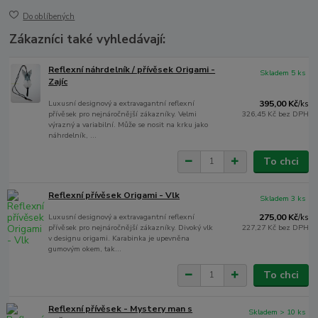
Do oblíbených
Zákazníci také vyhledávají:
Reflexní náhrdelník / přívěsek Origami -
Skladem 5 ks
Zajíc
Luxusní designový a extravagantní reflexní
395,00 Kč
/
ks
přívěsek pro nejnáročnější zákazníky. Velmi
326,45 Kč
bez DPH
výrazný a variabilní. Může se nosit na krku jako
náhrdelník, ...
To chci
Reflexní přívěsek Origami - Vlk
Skladem 3 ks
Luxusní designový a extravagantní reflexní
275,00 Kč
/
ks
přívěsek pro nejnáročnější zákazníky. Divoký vlk
227,27 Kč
bez DPH
v designu origami. Karabinka je upevněna
gumovým okem, tak...
To chci
Reflexní přívěsek - Mystery man s
Skladem > 10 ks