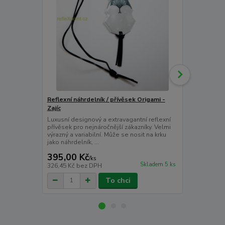
Reflexní náhrdelník / přívěsek Origami -
Zajíc
Reflexní pří
Luxusní designový a extravagantní reflexní
Luxusní desi
přívěsek pro nejnáročnější zákazníky. Velmi
přívěsek pro 
výrazný a variabilní. Může se nosit na krku
vlk v design
jako náhrdelník, ...
gumovým oke
395,00 Kč
275,00 K
/
ks
Skladem 5 ks
326,45 Kč
bez DPH
227,27 Kč
be
To chci