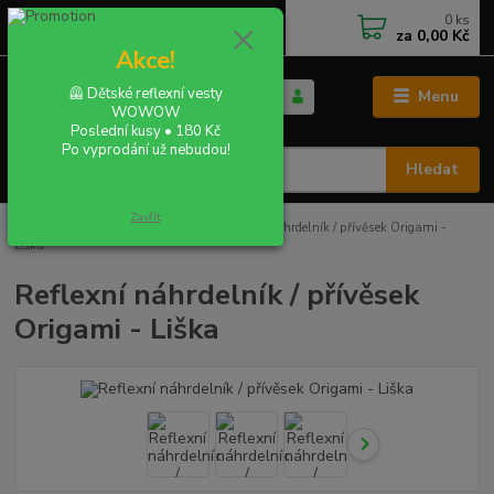
0
ks
+420 702 855 412
CZK
za
0,00 Kč
Po - Pá 9:00 - 16:00
Akce!
🦺 Dětské reflexní vesty
Menu
WOWOW
Poslední kusy • 180 Kč
Po vyprodání už nebudou!
Hledat
Zavřít
Úvod
REFLEXNÍ PŘÍVĚSKY
Reflexní náhrdelník / přívěsek Origami -
Liška
Reflexní náhrdelník / přívěsek
Origami - Liška