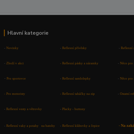
Hlavní kategorie
-
Novinky
-
Reflexní přívěsky
-
Reflexní 
-
Zboží v akci
-
Reflexní pásky a náramky
-
Něco pro 
-
Pro sportovce
-
Reflexní samlolepky
-
Něco pro 
- Pro motoristy
-
Reflexní taháčky na zip
-
Ostatní r
-
Reflexní vesty a větrovky
-
Placky - buttony
-
Na zak
-
Reflexní vaky a potahy na batohy
-
Reflexní kšiltovky a čepice