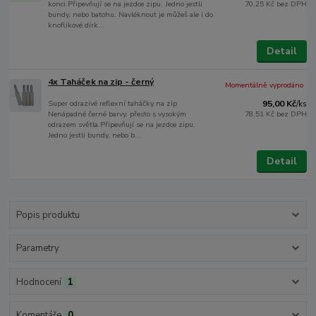
konci.Připevňují se na jezdce zipu. Jedno jestli
70,25 Kč
bez DPH
bundy, nebo batohu. Navléknout je můžeš ale i do
knoflíkové dírk...
Detail
4x Taháček na zip - černý
Momentálně vyprodáno
Super odrazivé reflexní taháčky na zip
95,00 Kč
/
ks
Nenápadné černé barvy, přesto s vysokým
78,51 Kč
bez DPH
odrazem světla.Připevňují se na jezdce zipu.
Jedno jestli bundy, nebo b...
Detail
Popis produktu
Parametry
Hodnocení
1
Komentáře
0