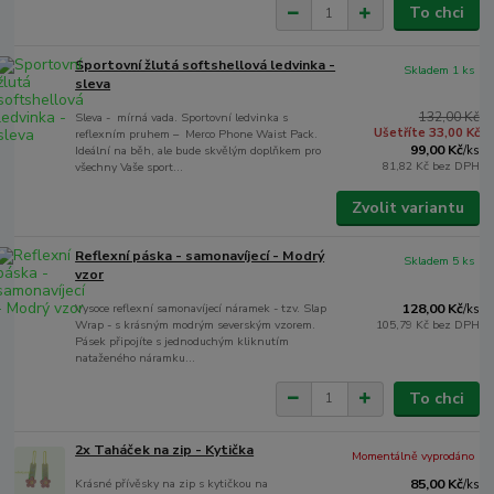
To chci
Sportovní žlutá softshellová ledvinka -
Skladem 1 ks
sleva
132,00 Kč
Sleva - mírná vada. Sportovní ledvinka s
Ušetříte 33,00 Kč
reflexním pruhem – Merco Phone Waist Pack.
99,00 Kč
Ideální na běh, ale bude skvělým doplňkem pro
/
ks
81,82 Kč
bez DPH
všechny Vaše sport...
Zvolit variantu
Reflexní páska - samonavíjecí - Modrý
Skladem 5 ks
vzor
Vysoce reflexní samonavíjecí náramek - tzv. Slap
128,00 Kč
/
ks
Wrap - s krásným modrým severským vzorem.
105,79 Kč
bez DPH
Pásek připojíte s jednoduchým kliknutím
nataženého náramku...
To chci
2x Taháček na zip - Kytička
Momentálně vyprodáno
Krásné přívěsky na zip s kytičkou na
85,00 Kč
/
ks