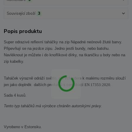
Související zboží
3
Popis produktu
Super odrazivé reflexní taháčky na zip Nápadné neónově žluté barvy.
Připevňují se na jezdce zipu. Jedno jestli bundy, nebo batohu.
Navléknout je můžete i do knoflíkové dírky, na tkaničku u boty nebo na
zip kabelky.
Taháček výrazně odráží světlo, ale vzhledem k malému rozměru slouží
jen jako doplněk dalších produktů s certifikací
EN 17353:2020
.
Sada 4 kusů.
Tento typ taháčků má výrobce chráněn autorskými právy.
Vyrobeno v Estonsku.