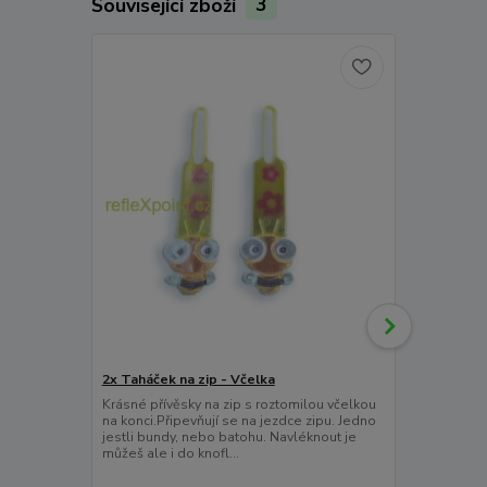
Související zboží
3
2x Taháček na zip - Včelka
Krásné přívěsky na zip s roztomilou včelkou
4x Taháček 
na konci.Připevňují se na jezdce zipu. Jedno
Super vysoce
jestli bundy, nebo batohu. Navléknout je
zip.Připevňuj
můžeš ale i do knofl...
bundy, nebo 
do knoflíkové