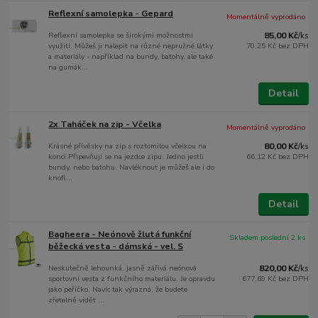
Reflexní samolepka - Gepard
Momentálně vyprodáno
Reflexní samolepka se širokými možnostmi
85,00 Kč
/
ks
využití. Můžeš ji nalepit na různé nepružné látky
70,25 Kč
bez DPH
a materiály - například na bundy, batohy, ale také
na gumák...
Detail
2x Taháček na zip - Včelka
Momentálně vyprodáno
Krásné přívěsky na zip s roztomilou včelkou na
80,00 Kč
/
ks
konci.Připevňují se na jezdce zipu. Jedno jestli
66,12 Kč
bez DPH
bundy, nebo batohu. Navléknout je můžeš ale i do
knofl...
Detail
Bagheera - Neónově žlutá funkční
Skladem poslední 2 ks
běžecká vesta - dámská - vel. S
Neskutečně lehounká, jasně zářivá neónová
820,00 Kč
/
ks
sportovní vesta z funkčního materiálu. Je opravdu
677,69 Kč
bez DPH
jako peříčko. Navíc tak výrazná, že budete
zřetelně vidět ...