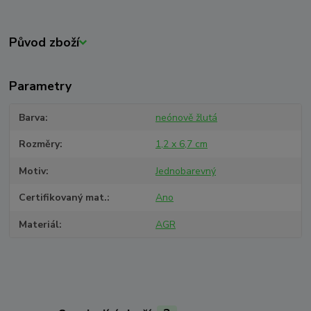
Původ zboží
Parametry
Barva
neónově žlutá
Rozměry
1,2 x 6,7 cm
Motiv
Jednobarevný
Certifikovaný mat.
Ano
Materiál
AGR