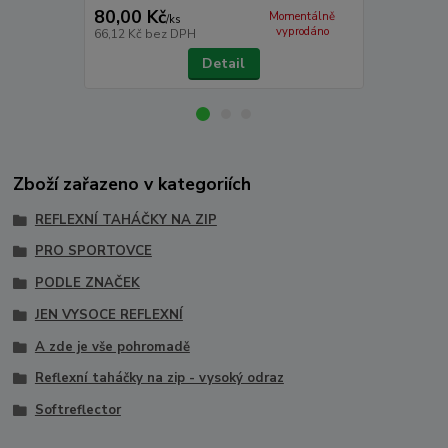
80,00 Kč
84,00 Kč
Momentálně
/
ks
vyprodáno
66,12 Kč
bez DPH
69,42 Kč
bez
Detail
Zboží zařazeno v kategoriích
REFLEXNÍ TAHÁČKY NA ZIP
PRO SPORTOVCE
PODLE ZNAČEK
JEN VYSOCE REFLEXNÍ
A zde je vše pohromadě
Reflexní taháčky na zip - vysoký odraz
Softreflector