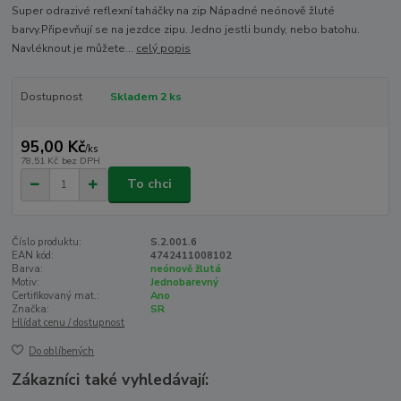
Super odrazivé reflexní taháčky na zip Nápadné neónově žluté
barvy.Připevňují se na jezdce zipu. Jedno jestli bundy, nebo batohu.
Navléknout je můžete...
celý popis
Dostupnost
Skladem 2 ks
95,00 Kč
/
ks
78,51 Kč
bez DPH
To chci
Číslo produktu:
S.2.001.6
EAN kód:
4742411008102
Barva:
neónově žlutá
Motiv:
Jednobarevný
Certifikovaný mat.:
Ano
Značka:
SR
Hlídat cenu / dostupnost
Do oblíbených
Zákazníci také vyhledávají: