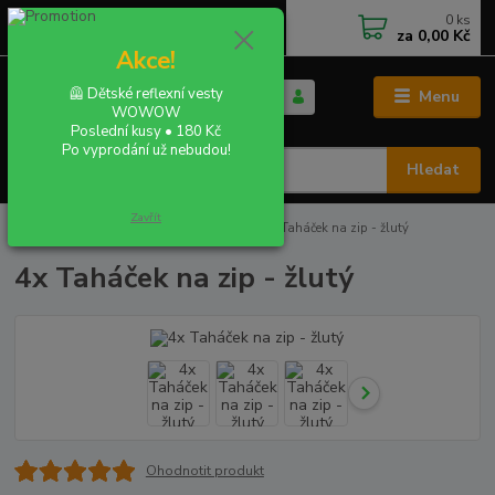
0
ks
+420 702 855 412
CZK
za
0,00 Kč
Po - Pá 9:00 - 16:00
Akce!
🦺 Dětské reflexní vesty
Menu
WOWOW
Poslední kusy • 180 Kč
Po vyprodání už nebudou!
Hledat
Zavřít
Úvod
REFLEXNÍ TAHÁČKY NA ZIP
4x Taháček na zip - žlutý
4x Taháček na zip - žlutý
Ohodnotit produkt