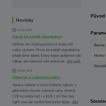
Původ 
Novinky
02.02.2026
Param
Dárek ke každé objednávce
Věříme, že i malá pozornost může mít
Barva
velký význam. Proto ke každé objednávce
Motiv
přidáváme dárek, který nejen zpříjemní váš
nákup, ale zároveň vám předsta...
číst celé
Rozmě
08.04.2024
Vyberte si zobrazení měny
Vpravo nahoře si nově můžete vybrat, v
jaké měně chcete zobrazit ceny. Kromě
CZK to může být i v EUR. / At the top
Souvise
right you can switch between displ...
číst