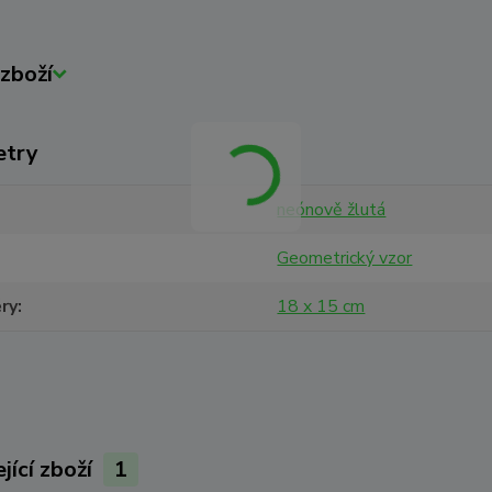
zboží
etry
neónově žlutá
Geometrický vzor
ry
18 x 15 cm
jící zboží
1