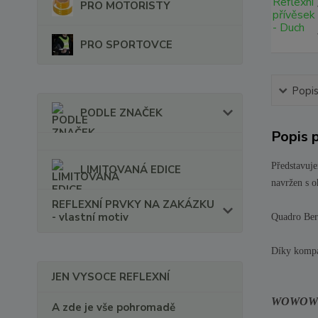
PRO MOTORISTY
PRO SPORTOVCE
Popi
PODLE ZNAČEK
Popis 
Představuj
LIMITOVANÁ EDICE
navržen s o
REFLEXNÍ PRVKY NA ZAKÁZKU
- vlastní motiv
Quadro Berl
Díky kompa
JEN VYSOCE REFLEXNÍ
WOWOW
A zde je vše pohromadě