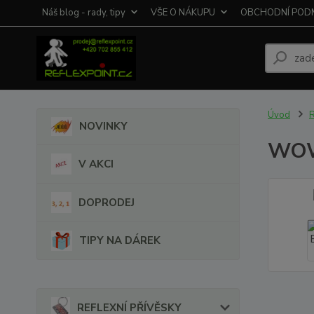
Náš blog - rady, tipy
VŠE O NÁKUPU
OBCHODNÍ POD
Úvod
NOVINKY
WOWO
V AKCI
DOPRODEJ
TIPY NA DÁREK
REFLEXNÍ PŘÍVĚSKY