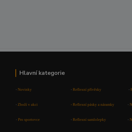
Hlavní kategorie
-
Novinky
-
Reflexní přívěsky
-
-
Zboží v akci
-
Reflexní pásky a náramky
-
N
-
Pro sportovce
-
Reflexní samlolepky
-
N