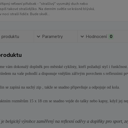
Vtipný reflexní přívěsek - "strašlivý" vysmátý duch nebo
spíš takové strašidýlko. Na denním světle se krásně blýská,
v noci straší řidiče. Bude skvěl...
s produktu
Parametry
Hodnocení
0
produktu
eme vám dokonalý doplněk pro městské cyklisty, kteří požadují styl i funkčn
hledem na vaše pohodlí a disponuje vnějším zářivým povrchem s reflexními prvky,
in se zapíná na suchý zip , takže se snadno připevňuje a odpojuje od kola.
ktním rozměrům 15 x 18 cm se snadno vejde do tašky nebo kapsy, když jej ne
je belgický výrobce zaměřený na reflexní oděvy a doplňky pro sport, ze