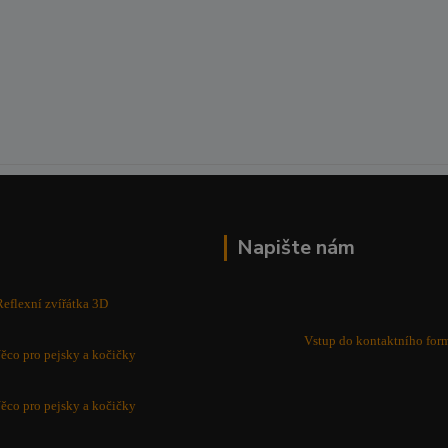
Napište nám
Reflexní zvířátka 3D
Vstup do kontaktního for
ěco pro pejsky a kočičky
ěco pro pejsky a kočičky