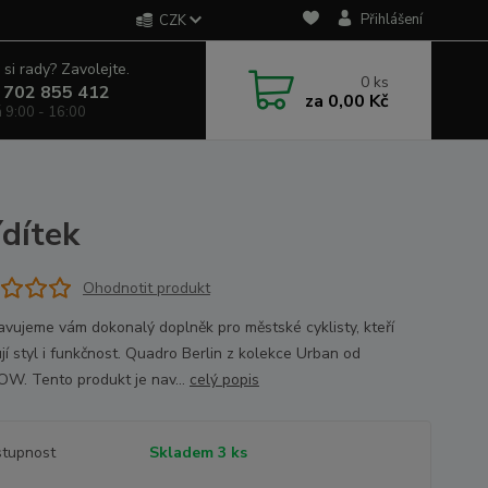
Přihlášení
CZK
 si rady? Zavolejte.
0
ks
 702 855 412
za
0,00 Kč
á 9:00 - 16:00
dítek
Ohodnotit produkt
avujeme vám dokonalý doplněk pro městské cyklisty, kteří
jí styl i funkčnost. Quadro Berlin z kolekce Urban od
 Tento produkt je nav...
celý popis
tupnost
Skladem 3 ks