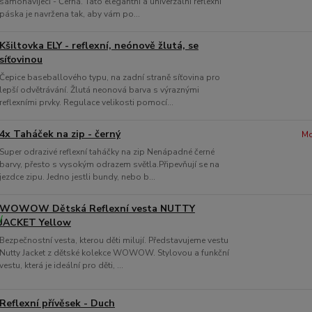
samonavíjecí - Černá. Tato elegantní a univerzální reflexní
páska je navržena tak, aby vám po...
Kšiltovka ELY - reflexní, neónově žlutá, se
síťovinou
Čepice baseballového typu, na zadní straně síťovina pro
lepší odvětrávání. Žlutá neonová barva s výraznými
reflexními prvky. Regulace velikosti pomocí...
4x Taháček na zip - černý
Mo
Super odrazivé reflexní taháčky na zip Nenápadné černé
barvy, přesto s vysokým odrazem světla.Připevňují se na
jezdce zipu. Jedno jestli bundy, nebo b...
WOWOW Dětská Reflexní vesta NUTTY
JACKET Yellow
Bezpečnostní vesta, kterou děti milují. Představujeme vestu
Nutty Jacket z dětské kolekce WOWOW. Stylovou a funkční
vestu, která je ideální pro děti, ...
Reflexní přívěsek - Duch