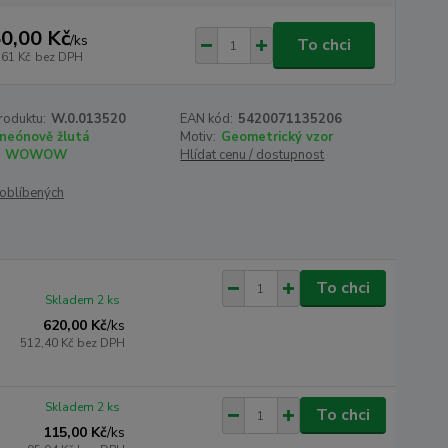
0,00 Kč
/
ks
To chci
,61 Kč
bez DPH
roduktu:
W.0.013520
EAN kód:
5420071135206
neónově žlutá
Motiv:
Geometrický vzor
WOWOW
Hlídat cenu / dostupnost
oblíbených
To chci
Skladem 2 ks
620,00 Kč
/
ks
512,40 Kč
bez DPH
Skladem 2 ks
To chci
115,00 Kč
/
ks