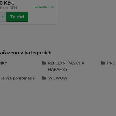
0 Kč
/
ks
Skladem 1 ks
Kč
bez DPH
To chci
zařazeno v kategoriích
NKY
REFLEXNÍ PÁSKY A
PRO
NÁRAMKY
 je vše pohromadě
WOWOW