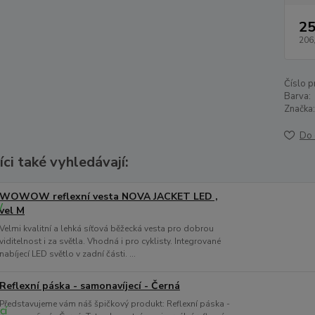
25
206
Číslo p
Barva:
Značka:
Do 
ci také vyhledávají:
WOWOW reflexní vesta NOVA JACKET LED ,
vel M
Velmi kvalitní a lehká síťová běžecká vesta pro dobrou
viditelnost i za světla. Vhodná i pro cyklisty. Integrované
nabíjecí LED světlo v zadní části. ...
Reflexní páska - samonavíjecí - Černá
Představujeme vám náš špičkový produkt: Reflexní páska -