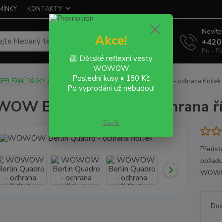
MÍNKY
KONTAKTY
Nevíte
Akce!
Hledat
+420
Po - P
🦺 Dětské reflexní vesty
WOWOW
Poslední kusy • 180 Kč
REFLEXNÍ PÁSKY A NÁRAMKY
WOWOW Berlin Quadro - ochrana řídítek
Po vyprodání už nebudou!
W Berlin Quadro - ochrana ří
Zavřít
Předst
požadu
WOWOW.
Dos