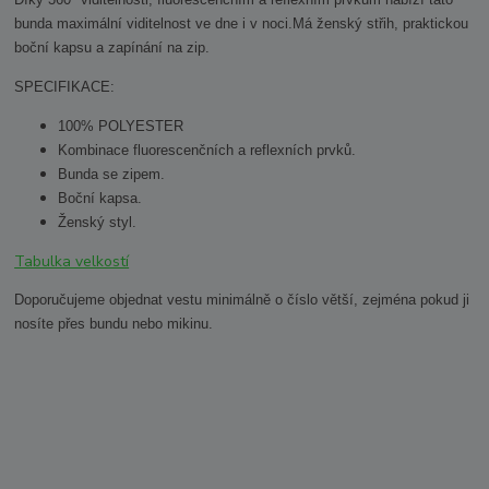
Díky 360° viditelnosti, fluorescenčním a reflexním prvkům nabízí tato
bunda maximální viditelnost ve dne i v noci.
Má ženský střih, praktickou
boční kapsu a zapínání na zip.
SPECIFIKACE:
100% POLYESTER
Kombinace fluorescenčních a reflexních prvků.
Bunda se zipem.
Boční kapsa.
Ženský styl.
Tabulka velkostí
Doporučujeme objednat vestu minimálně o číslo větší, zejména pokud ji
nosíte přes bundu nebo mikinu.