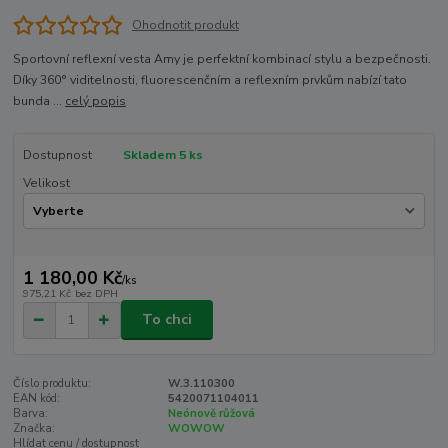
Ohodnotit produkt
Sportovní reflexní vesta Amy je perfektní kombinací stylu a bezpečnosti.
Díky 360° viditelnosti, fluorescenčním a reflexním prvkům nabízí tato
bunda ...
celý popis
Dostupnost
Skladem 5 ks
Velikost
1 180,00 Kč
/
ks
975,21 Kč
bez DPH
To chci
Číslo produktu:
W.3.110300
EAN kód:
5420071104011
Barva:
Neónově růžová
Značka:
WOWOW
Hlídat cenu / dostupnost