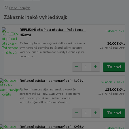
Do oblíbených
Zákazníci také vyhledávají:
REFLEXNÍ připínací placka - Psí stopa -
Skladem 7 ks
růžová
Reflexní placka pro zvýšení viditelnost za šera a
36,00 Kč
/
ks
tmy. Vhodná zejména na školní tašky, batohy,
29,75 Kč
bez DPH
kočárky, zimní a šusťákové bundy.Odznak je na
povrchu o...
To chci
Reflexní páska - samonavíjecí - květy
Skladem > 10 ks
Reflexní samonavíjecí náramek s vysokým
128,00 Kč
/
ks
odrazem světla - tzv. Slap Wrap - s krásným
105,79 Kč
bez DPH
květinovým potiskem. Pásku nasadíš
jednoduchým kliknutím nataženéh...
To chci
Reflexní páska - samonavíjecí - Květy
Skladem 8 ks