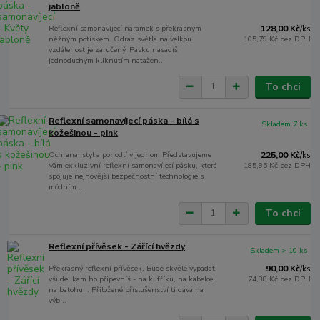
jabloně
Reflexní samonavíjecí náramek s překrásným
128,00 Kč
/
ks
něžným potiskem. Odraz světla na velkou
105,79 Kč
bez DPH
vzdálenost je zaručený. Pásku nasadíš
jednoduchým kliknutím natažen...
To chci
Reflexní samonavíjecí páska - bílá s
Skladem 7 ks
kožešinou - pink
Ochrana, styl a pohodlí v jednom Představujeme
225,00 Kč
/
ks
Vám exkluzivní reflexní samonavíjecí pásku, která
185,95 Kč
bez DPH
spojuje nejnovější bezpečnostní technologie s
módním ...
To chci
Reflexní přívěsek - Zářící hvězdy
Skladem > 10 ks
Překrásný reflexní přívěsek. Bude skvěle vypadat
90,00 Kč
/
ks
všude, kam ho připevníš - na kufříku, na kabelce,
74,38 Kč
bez DPH
na batohu... Přiložené příslušenství ti dává na
výb...