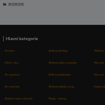
WOWOW
Hlavní kategorie
-
Novinky
-
Reflexní přívěsky
-
Reflexní 
-
Zboží v akci
-
Reflexní pásky a náramky
-
Něco pro 
-
Pro sportovce
-
Reflexní samlolepky
-
Něco pro 
- Pro motoristy
-
Reflexní taháčky na zip
-
Ostatní r
-
Reflexní vesty a větrovky
-
Placky - buttony