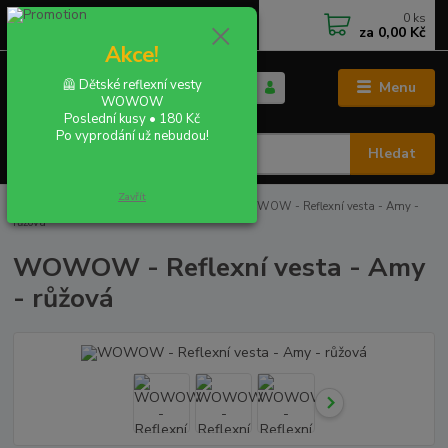
0
ks
+420 702 855 412
CZK
za
0,00 Kč
Po - Pá 9:00 - 16:00
Akce!
🦺 Dětské reflexní vesty
Menu
WOWOW
Poslední kusy • 180 Kč
Po vyprodání už nebudou!
Hledat
Zavřít
Úvod
REFLEXNÍ VESTY A BUNDY
WOWOW - Reflexní vesta - Amy -
růžová
WOWOW - Reflexní vesta - Amy
- růžová