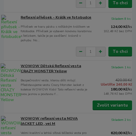
To chci
Reflexní přívěsek - Králík ve fotobudce
Skladem 8 ks
Přívěsek ve tvaru pásku s rošťáckým králíkem ve
124,00 Kč
/
ks
fotobudce. Přívěsek je vybaven kovovou karabinou
102,48 Kč
bez DPH
s řetízkem, takže je po zavěšení krásně v
pohybu. No...
To chci
WOWOW Dětská Reflexní vesta
Skladem 1 ks
CRAZY MONSTER Yellow
420,00 Kč
Bezpečnostní vesta, kterou děti milují.
Ušetříte 240,00 Kč
Představujeme vestu Crazy Monster Jacket z
180,00 Kč
kolekce WOWOW Kids! Tato reflexní vesta je
/
ks
148,76 Kč
bez DPH
svou jasnou a poutavou f...
Zvolit variantu
WOWOW reflexní vesta NOVA
Skladem 2 ks
JACKET LED , vel M
Velmi kvalitní a lehká síťová běžecká vesta pro
620,00 Kč
/
ks