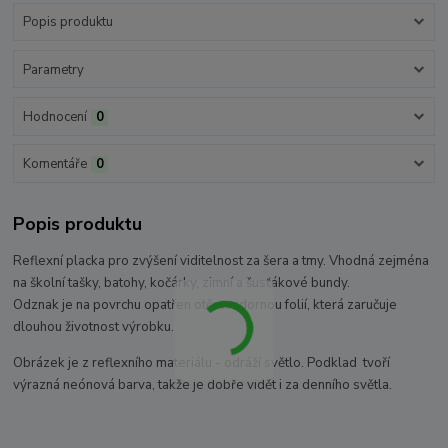
Popis produktu
Parametry
Hodnocení
0
Komentáře
0
Popis produktu
Reflexní placka pro zvýšení viditelnost za šera a tmy. Vhodná zejména
na školní tašky, batohy, kočárky, zimní a šusťákové bundy.
Odznak je na povrchu opatřen otěruvzdornou folií, která zaručuje
dlouhou životnost výrobku.
Obrázek je z reflexního materiálu - odráží světlo. Podklad tvoří
výrazná neónová barva, takže je dobře vidět i za denního světla.