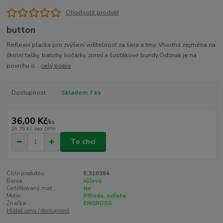
Ohodnotit produkt
button
Reflexní placka pro zvýšení viditelnost za šera a tmy. Vhodná zejména na
školní tašky, batohy, kočárky, zimní a šusťákové bundy.Odznak je na
povrchu o...
celý popis
Dostupnost
Skladem 7 ks
36,00 Kč
/
ks
29,75 Kč
bez DPH
To chci
Číslo produktu:
E.310384
Barva:
růžová
Certifikovaný mat.:
Ne
Motiv:
Příroda, zvířata
Značka:
ENGROSS
Hlídat cenu / dostupnost