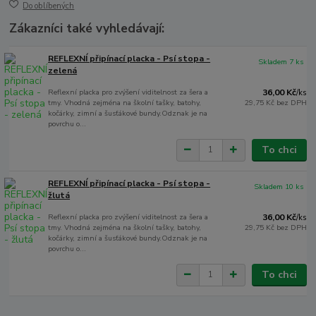
Do oblíbených
Zákazníci také vyhledávají:
REFLEXNÍ připínací placka - Psí stopa -
Skladem 7 ks
zelená
Reflexní placka pro zvýšení viditelnost za šera a
36,00 Kč
/
ks
tmy. Vhodná zejména na školní tašky, batohy,
29,75 Kč
bez DPH
kočárky, zimní a šusťákové bundy.Odznak je na
povrchu o...
To chci
REFLEXNÍ připínací placka - Psí stopa -
Skladem 10 ks
žlutá
Reflexní placka pro zvýšení viditelnost za šera a
36,00 Kč
/
ks
tmy. Vhodná zejména na školní tašky, batohy,
29,75 Kč
bez DPH
kočárky, zimní a šusťákové bundy.Odznak je na
povrchu o...
To chci