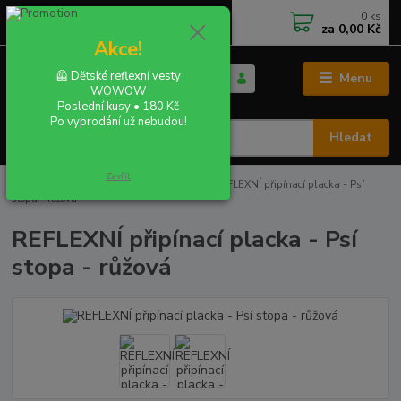
0
ks
+420 702 855 412
CZK
za
0,00 Kč
Po - Pá 9:00 - 16:00
Akce!
🦺 Dětské reflexní vesty
Menu
WOWOW
Poslední kusy • 180 Kč
Po vyprodání už nebudou!
Hledat
Zavřít
Úvod
REFLEXNÍ PLACKY - buttony
REFLEXNÍ připínací placka - Psí
stopa - růžová
REFLEXNÍ připínací placka - Psí
stopa - růžová