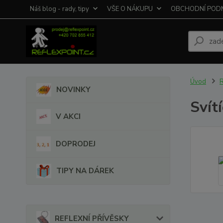
Náš blog - rady, tipy
VŠE O NÁKUPU
OBCHODNÍ POD
Úvod
R
NOVINKY
Svítí
V AKCI
DOPRODEJ
TIPY NA DÁREK
REFLEXNÍ PŘÍVĚSKY