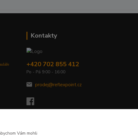
Kontakty
+420 702 855 412
muláře
Po - Pá 9:00 - 16:00
prodej@reflexpoint.cz
 abychom Vám mohli