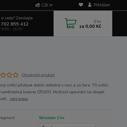
Přihlášení
CZK
 si rady? Zavolejte.
0
ks
 702 855 412
za
0,00 Kč
á 9:00 - 16:00
Ohodnotit produkt
ový svítící přívěsek dobře viditelný v noci a za šera. Tři svítící
, vyměnitelná baterie CR2032. Možnost upevnění na obojek,
odít...
celý popis
tupnost
Skladem 1 ks