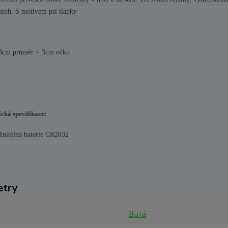
batoh. S motivem psí tlapky
3cm průměr + 3cm očko
cká specifikace:
nitelná baterie CR2032
etry
žlutá