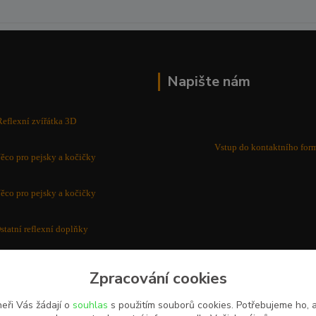
Napište nám
Reflexní zvířátka 3D
Vstup do kontaktního for
ěco pro pejsky a kočičky
ěco pro pejsky a kočičky
statní reflexní doplňky
Zpracování cookies
eři Vás žádají o
souhlas
s použitím souborů cookies. Potřebujeme ho,
Na zakázku