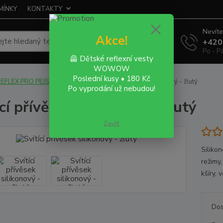
MÍNKY
KONTAKTY
Nevíte
Akce!
Hledat
+420
Po - P
🦺 Dětské reflexní vesty
WOWOW
Poslední kusy • 180 Kč
EFLEX PRO PEJSKY / KOČIČKY
Svítící přívěsek silikonový - žlutý
Po vyprodání už nebudou!
cí přívěsek silikonový - žlutý
Zavřít
Silikon
režimy
kšíry, v
Dos