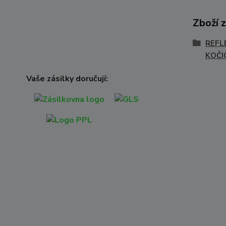
Zboží 
REFL
KOČI
Vaše zásilky doručují: