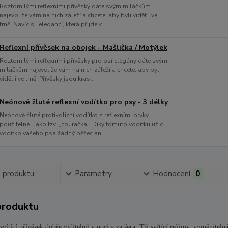
Roztomilými reflexními přívěsky dáte svým miláčkům
najevo, že vám na nich záleží a chcete, aby byli vidět i ve
tmě. Navíc s elegancí, která přijde v...
Reflexní přívěsek na obojek - Mašlička / Motýlek
Roztomilými reflexními přívěsky pro psí elegány dáte svým
miláčkům najevo, že vám na nich záleží a chcete, aby byli
vidět i ve tmě. Přívěsky jsou krás...
Neónově žluté reflexní vodítko pro psy - 3 délky
Neónově žluté protikolizní vodítko s reflexními prvky,
použitelné i jako tzv. „couračka“. Díky tomuto vodítku už o
vodítko vašeho psa žádný běžec ani ...
s produktu
Parametry
Hodnocení
0
produktu
svítící přívěsek dobře viditelný v noci a za šera. Tři svítící režimy, vyměnite