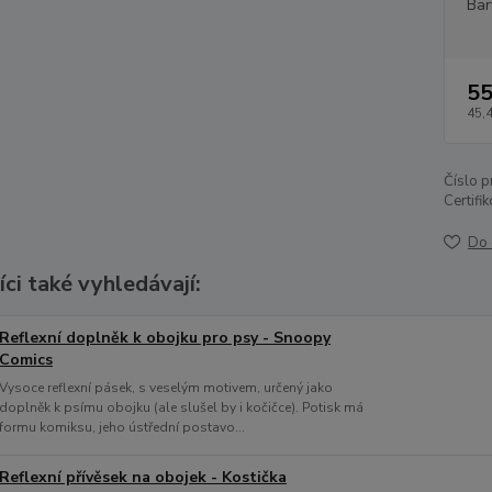
Bar
55
45,
Číslo p
Certifi
Do 
ci také vyhledávají:
Reflexní doplněk k obojku pro psy - Snoopy
Comics
Vysoce reflexní pásek, s veselým motivem, určený jako
doplněk k psímu obojku (ale slušel by i kočičce). Potisk má
formu komiksu, jeho ústřední postavo...
Reflexní přívěsek na obojek - Kostička