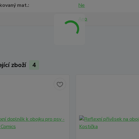
ikovaný mat.
Ne
Ano
jící zboží
4