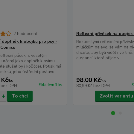
2 hodnocení
Reflexní přívěsek na obojek
í doplněk k obojku pro psy -
Roztomilými reflexními přívěs
miláčkům najevo, že vám na nic
 Comics
chcete, aby byli vidět i ve tmě
eflexní pásek, s veselým
elegancí, která přijde v...
 určený jako doplněk k psímu
le slušel by i kočičce). Potisk má
miksu, jeho ústřední postavo...
 Kč
98,00 Kč
/
ks
/
ks
Skladem 3 ks
S
č
bez DPH
80,99 Kč
bez DPH
To chci
Zvolit variantu