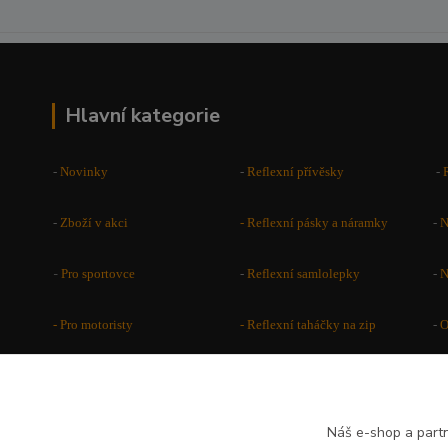
Hlavní kategorie
-
Novinky
-
Reflexní přívěsky
-
-
Zboží v akci
-
Reflexní pásky a náramky
-
N
-
Pro sportovce
-
Reflexní samlolepky
-
N
- Pro motoristy
-
Reflexní taháčky na zip
-
O
-
Reflexní vesty a větrovky
-
Placky - buttony
-
Reflexní vaky a potahy na
Náš e-shop a partn
-
-
Reflexní kšiltovky a čepice
batohy