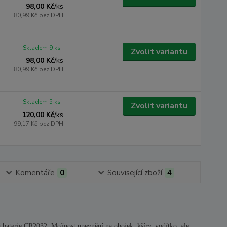
98,00 Kč
/
ks
80,99 Kč
bez DPH
Skladem 9 ks
Zvolit variantu
98,00 Kč
/
ks
80,99 Kč
bez DPH
Skladem 5 ks
Zvolit variantu
120,00 Kč
/
ks
99,17 Kč
bez DPH
Komentáře
0
Související zboží
4
lná baterie CR2032. Možnost upevnění na obojek, kšíry, vodítko, ale