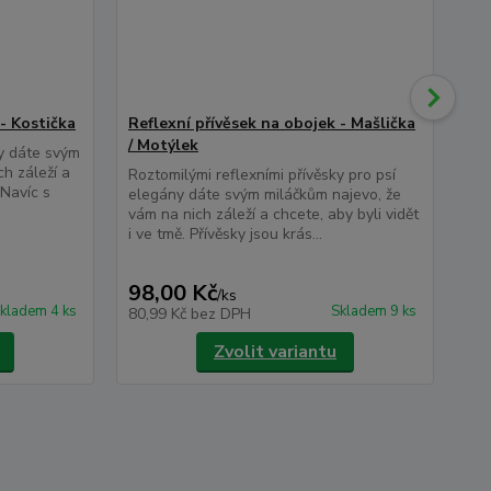
 - Kostička
Reflexní přívěsek na obojek - Mašlička
Kši
/ Motýlek
se 
ky dáte svým
h záleží a
Roztomilými reflexními přívěsky pro psí
Čep
. Navíc s
elegány dáte svým miláčkům najevo, že
str
vám na nich záleží a chcete, aby byli vidět
Žlu
i ve tmě. Přívěsky jsou krás...
ref
pom
98,00 Kč
80
/
ks
kladem 4 ks
Skladem 9 ks
80,99 Kč
bez DPH
66
Zvolit variantu