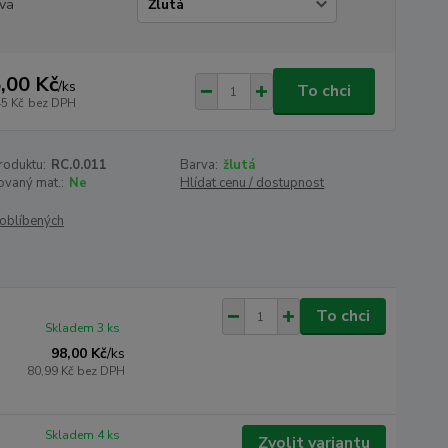
va
,00 Kč
/
ks
To chci
45 Kč
bez DPH
roduktu:
RC.0.011
Barva:
žlutá
kovaný mat.:
Ne
Hlídat cenu / dostupnost
oblíbených
To chci
Skladem 3 ks
98,00 Kč
/
ks
80,99 Kč
bez DPH
Skladem 4 ks
Zvolit variantu