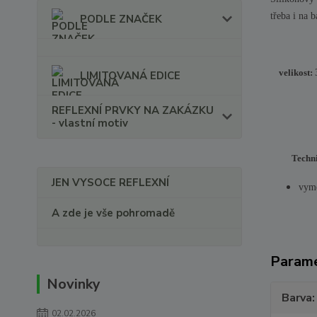
třeba i na 
PODLE ZNAČEK
velikost:
LIMITOVANÁ EDICE
REFLEXNÍ PRVKY NA ZAKÁZKU
- vlastní motiv
Techni
JEN VYSOCE REFLEXNÍ
vymě
A zde je vše pohromadě
Param
Novinky
Barva
02.02.2026