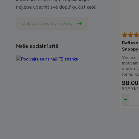
nejlépe upevnit své doplňky.
číst celé
Zobrazit všechny novinky
Reflexn
Naše sociální sítě:
Snoopy
Vysoce r
motivem,
obojku (a
formu ko
98,00
80,99 K