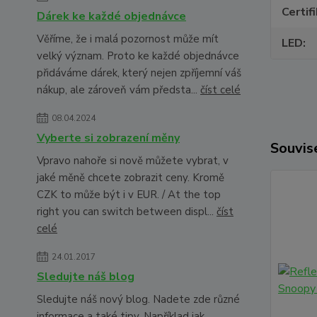
Certif
Dárek ke každé objednávce
Věříme, že i malá pozornost může mít
LED
velký význam. Proto ke každé objednávce
přidáváme dárek, který nejen zpříjemní váš
nákup, ale zároveň vám předsta...
číst celé
08.04.2024
Vyberte si zobrazení měny
Souvise
Vpravo nahoře si nově můžete vybrat, v
jaké měně chcete zobrazit ceny. Kromě
CZK to může být i v EUR. / At the top
right you can switch between displ...
číst
celé
24.01.2017
Sledujte náš blog
Sledujte náš nový blog. Nadete zde různé
informace a také tipy. Například jak