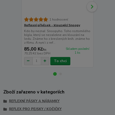
1 hodnocení
Reflexní přívěsek - klouzající Snoopy
Reflexní sa
Kdo by neznal Snoopyho. Toho roztomilého
Kdo by nezn
bígla, který se nezalekne ani klouzání na
bígla, který
ledu. Známe ho z kreslených knih, známe ho
Reflexní sa
z filmu. A nyní i z ref...
využití. Můžeš
85,00 Kč
85,00 Kč
Skladem poslední
/
ks
1 ks
70,25 Kč
bez DPH
70,25 Kč
bez
To chci
Zboží zařazeno v kategoriích
REFLEXNÍ PÁSKY A NÁRAMKY
REFLEX PRO PEJSKY / KOČIČKY