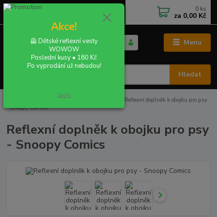
0
ks
+420 702 855 412
CZK
za
0,00 Kč
Po - Pá 9:00 - 16:00
Akce!
🦺 Dětské reflexní vesty
Menu
WOWOW
Poslední kusy • 180 Kč
Po vyprodání už nebudou!
Hledat
Zavřít
Úvod
REFLEX PRO PEJSKY / KOČIČKY
Reflexní doplněk k obojku pro psy
- Snoopy Comics
Reflexní doplněk k obojku pro psy
- Snoopy Comics