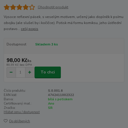
Ohodnotit produkt
Vysoce reflexní pásek, s veselým motivem, určený jako doplněk k psímu
obojku (ale slušel by i kočičce). Potisk má formu komiksu, jeho ústřední
postavo...
celý popis
Dostupnost
Skladem 3 ks
98,00 Kč
/
ks
80,99 Kč
bez DPH
To chci
Číslo produktu:
S.0.001.6
EAN kód:
4742411002322
Barva:
bílá s potiskem
Certifikovaný mat.:
Ano
Značka:
SR
Hlídat cenu / dostupnost
Do oblíbených