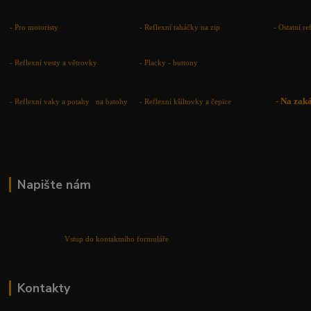
- Pro motoristy
-
Reflexní taháčky na zip
-
Ostatní r
-
Reflexní vesty a větrovky
-
Placky - buttony
-
Na zak
-
Reflexní vaky a potahy na batohy
-
Reflexní kšiltovky a čepice
Napište nám
Vstup do kontaktního formuláře
Kontakty