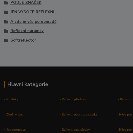
PODLE ZNAČEK
JEN VYSOCE REFLEXNÍ
A zde je vše pohromadě
Reflexní náramky
Softreflector
Hlavní kategorie
-
Novinky
-
Reflexní přívěsky
-
Reflexní 
-
Zboží v akci
-
Reflexní pásky a náramky
-
Něco pro 
-
Pro sportovce
-
Reflexní samlolepky
-
Něco pro 