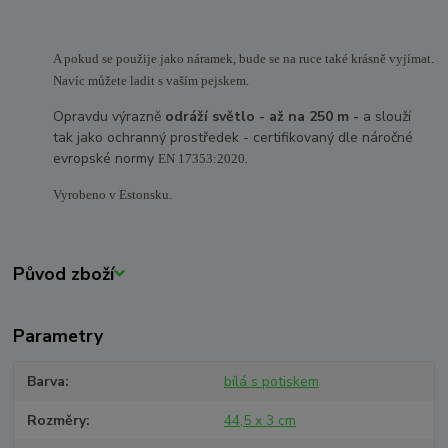
A pokud se použije jako náramek, bude se na ruce také krásně vyjímat.
Navíc můžete ladit s vaším pejskem.
Opravdu výrazně
odráží světlo - až na 250 m -
a slouží
tak jako ochranný prostředek - certifikovaný dle náročné
evropské normy
.
EN 17353:2020
Vyrobeno v Estonsku.
Původ zboží
Parametry
Barva
bílá s potiskem
Rozměry
44,5 x 3 cm