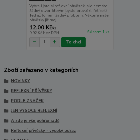
Vybrali jste si reflexní přívěsek, ale nemáte
žádný otvor, kterým byste provlékli řetízek?
Teď už to není žádný problém. Některé naše
přívěsky již maj...
12,00 Kč
/
ks
Skladem 1 ks
9,92 Kč
bez DPH
To chci
Zboží zařazeno v kategoriích
NOVINKY
REFLEXNÍ PŘÍVĚSKY
PODLE ZNAČEK
JEN VYSOCE REFLEXNÍ
A zde je vše pohromadě
Reflexní přívěsky - vysoký odraz