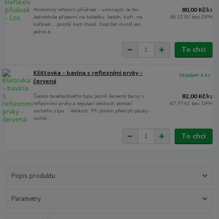
Rostomilý reflexní přívěsek - usmívající se los.
80,00 Kč
/
ks
Jednoduše připevni na kabelku, batoh, kufr, na
66,12 Kč
bez DPH
kočárek... prostě kam chceš. Dodržet musíš jen
jedno p...
To chci
Kšiltovka - bavlna s reflexními prvky -
Skladem 4 ks
červená
Čepice baseballového typu jasně červené barvy s
82,00 Kč
/
ks
reflexními prvky a regulací velikosti pomocí
67,77 Kč
bez DPH
suchého zipu. Velikost: Při plném překrytí pásky
suché...
To chci
Popis produktu
Parametry