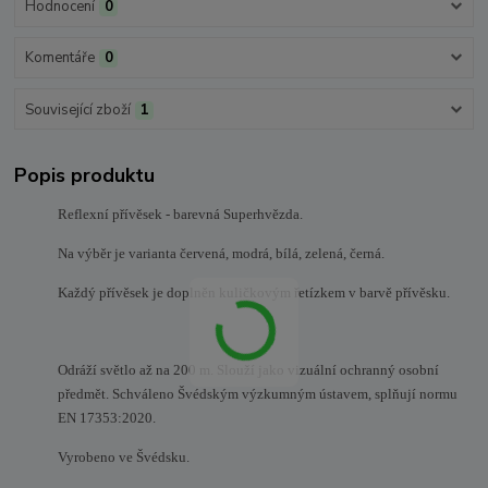
Hodnocení
0
Komentáře
0
Související zboží
1
Popis produktu
Reflexní přívěsek - barevná Superhvězda.
Na výběr je varianta červená, modrá, bílá, zelená, černá.
Každý přívěsek je doplněn kuličkovým řetízkem v barvě přívěsku.
Odráží světlo až na 200 m.
Slouží jako vizuální ochranný osobní
předmět. Schváleno Švédským výzkumným ústavem, splňují normu
EN 17353:2020
.
Vyrobeno ve Švédsku.