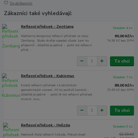
Do oblíbených
Zákazníci také vyhledávají:
Reflexní přívěsek - Zentlang
Skladem 4 ks
Nádherný designový reflexní přívěsek ve stylu
90,00 Kč
/
ks
Zentlang. Bude skvěle vypadat všude, kam ho
74,38 Kč
bez DPH
připevníš - důležité je jediné - jestli má reflexní
přívě...
To chci
Reflexní přívěsek - Kubismus
Skladem 7 ks
Kulatý reflexní přívěsek s kubistickým
89,00 Kč
/
ks
geometrickým vzorem. Ať ho pověsíš kamkoli -
73,55 Kč
bez DPH
důležité je jediné - jestli tě má reflexní přívěsek
chránit, mus...
To chci
Reflexní přívěsek - Hvězda
Skladem 9 ks
62,00 Kč
Neónově žlutá reflexní hvězda. Pokud chceš