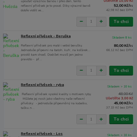
Ušetříte 10,00 Kč
upoutat výraznou barvou i přes den, tento
52,00 Kč
reflexní přívěsek je to pravé. Díky výrazné barvě
/
ks
42,98 Kč
bez DPH
dobře vidět ve...
To chci
Reflexní přívěsek - Beruška
Skladem 8 ks
Reflexní přívěsek pro malé i velké berušky.
80,00 Kč
/
ks
Jednoduše připevni na batoh, kufr, na kočárek...
66,12 Kč
bez DPH
prostě kam chceš. Dodržet musíš jen jedno
pravidlo - př...
To chci
Reflexní přívěsek - ryba
Skladem > 10 ks
48,00 Kč
Reflexní přívěsek vysoké kvality s motivem ryby.
Ušetříte 3,00 Kč
Můžete jej nosit jako všechny naše reflexní
45,00 Kč
přívěsky: - jednoduše připevněný na kabelku,
/
ks
37,19 Kč
bez DPH
tašku n...
To chci
Reflexní přívěsek - Los
Skladem > 10 ks