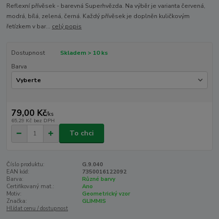
Reflexní přívěsek - barevná Superhvězda. Na výběr je varianta červená,
modrá, bílá, zelená, černá. Každý přívěsek je doplněn kuličkovým
řetízkem v bar...
celý popis
Dostupnost
Skladem > 10 ks
Barva
79,00 Kč
/
ks
65,29 Kč
bez DPH
To chci
Číslo produktu:
G.9.040
EAN kód:
7350016122092
Barva:
Různé barvy
Certifikovaný mat.:
Ano
Motiv:
Geometrický vzor
Značka:
GLIMMIS
Hlídat cenu / dostupnost