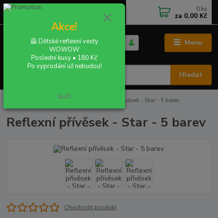
0
ks
+420 702 855 412
CZK
za
0,00 Kč
Po - Pá 9:00 - 16:00
Akce!
🦺 Dětské reflexní vesty
Menu
WOWOW
Poslední kusy • 180 Kč
Po vyprodání už nebudou!
Hledat
Zavřít
Úvod
REFLEXNÍ PŘÍVĚSKY
Reflexní přívěsek - Star - 5 barev
Reflexní přívěsek - Star - 5 barev
Ohodnotit produkt