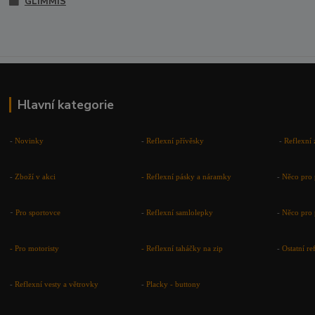
GLIMMIS
Hlavní kategorie
-
Novinky
-
Reflexní přívěsky
-
Reflexní 
-
Zboží v akci
-
Reflexní pásky a náramky
-
Něco pro 
-
Pro sportovce
-
Reflexní samlolepky
-
Něco pro 
- Pro motoristy
-
Reflexní taháčky na zip
-
Ostatní r
-
Reflexní vesty a větrovky
-
Placky - buttony