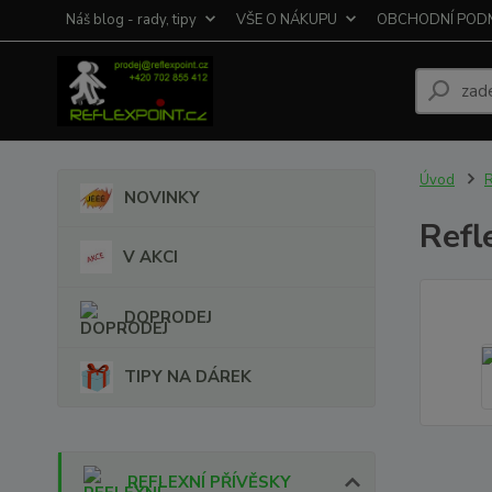
Náš blog - rady, tipy
VŠE O NÁKUPU
OBCHODNÍ POD
Úvod
NOVINKY
Refl
V AKCI
DOPRODEJ
TIPY NA DÁREK
REFLEXNÍ PŘÍVĚSKY