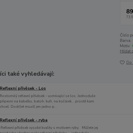
89
73,
Číslo p
Barva:
Motiv:
Hlídat 
Do 
ci také vyhledávají:
Reflexní přívěsek - Los
Rostomilý reflexní přívěsek - usmívající se los. Jednoduše
připevni na kabelku, batoh, kufr, na kočárek... prostě kam
chceš. Dodržet musíš jen jedno p...
Reflexní přívěsek - ryba
Reflexní přívěsek vysoké kvality s motivem ryby. Můžete jej