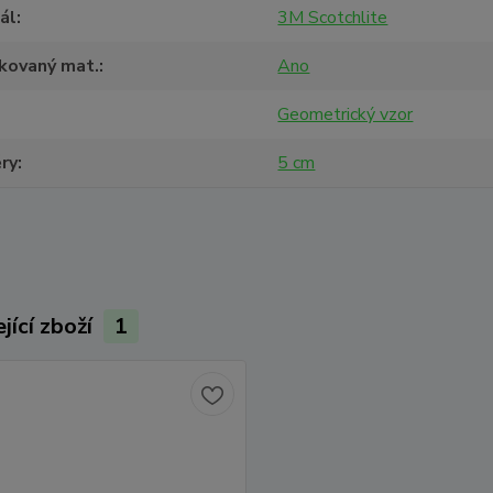
ál
3M Scotchlite
ikovaný mat.
Ano
Geometrický vzor
ry
5 cm
jící zboží
1