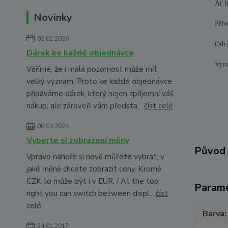
Ať h
Novinky
Přív
02.02.2026
Odrá
Dárek ke každé objednávce
Vyro
Věříme, že i malá pozornost může mít
velký význam. Proto ke každé objednávce
přidáváme dárek, který nejen zpříjemní váš
nákup, ale zároveň vám předsta...
číst celé
08.04.2024
Vyberte si zobrazení měny
Původ 
Vpravo nahoře si nově můžete vybrat, v
jaké měně chcete zobrazit ceny. Kromě
CZK to může být i v EUR. / At the top
Param
right you can switch between displ...
číst
celé
Barva
24.01.2017