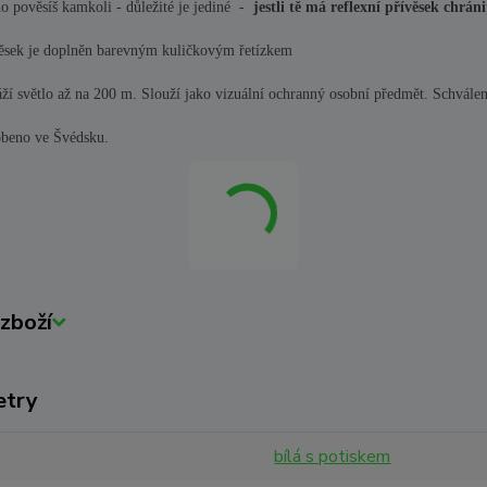
o pověsíš kamkoli - důležité je jediné -
jestli tě má reflexní přívěsek chráni
ěsek je doplněn barevným kuličkovým řetízkem
ží světlo až na 200 m.
Slouží jako vizuální ochranný osobní předmět. Schvá
beno ve Švédsku.
zboží
etry
bílá s potiskem