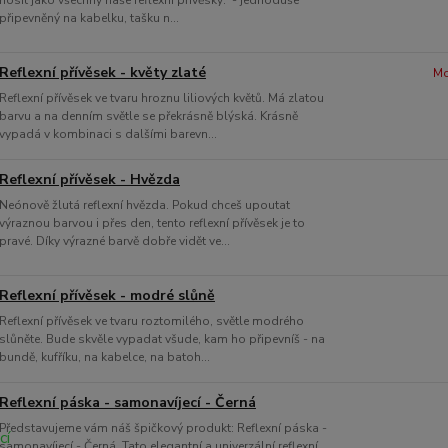
nosit jako všechny naše reflexní přívěsky: - jednoduše
připevněný na kabelku, tašku n...
Reflexní přívěsek - květy zlaté
Mo
Reflexní přívěsek ve tvaru hroznu liliových květů. Má zlatou
barvu a na denním světle se překrásně blýská. Krásně
vypadá v kombinaci s dalšími barevn...
Reflexní přívěsek - Hvězda
Neónově žlutá reflexní hvězda. Pokud chceš upoutat
výraznou barvou i přes den, tento reflexní přívěsek je to
pravé. Díky výrazné barvě dobře vidět ve...
Reflexní přívěsek - modré slůně
Reflexní přívěsek ve tvaru roztomilého, světle modrého
slůněte. Bude skvěle vypadat všude, kam ho připevníš - na
bundě, kufříku, na kabelce, na batoh...
Reflexní páska - samonavíjecí - Černá
Představujeme vám náš špičkový produkt: Reflexní páska -
samonavíjecí - Černá. Tato elegantní a univerzální reflexní