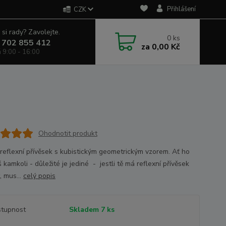
Přihlášení
CZK
 si rady? Zavolejte.
0
ks
 702 855 412
za
0,00 Kč
á 9:00 - 16:00
Ohodnotit produkt
 reflexní přívěsek s kubistickým geometrickým vzorem. Ať ho
 kamkoli - důležité je jediné - jestli tě má reflexní přívěsek
, mus...
celý popis
tupnost
Skladem 7 ks