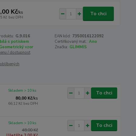
,00 Kč
/
ks
To chci
55 Kč
bez DPH
roduktu:
G.9.016
EAN kód:
7350016122092
bílá s potiskem
Certifikovaný mat.:
Ano
Geometrický vzor
Značka:
GLIMMIS
cenu / dostupnost
oblíbených
Skladem > 10 ks
To chci
80,00 Kč
/
ks
66,12 Kč
bez DPH
Skladem > 10 ks
To chci
48,00 Kč
Ušetříte 3,00 Kč