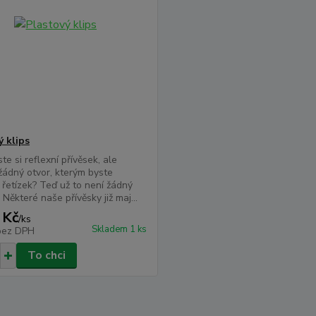
ý klips
ste si reflexní přívěsek, ale
ádný otvor, kterým byste
i řetízek? Teď už to není žádný
Některé naše přívěsky již maj...
 Kč
/
ks
Skladem 1 ks
bez DPH
To chci