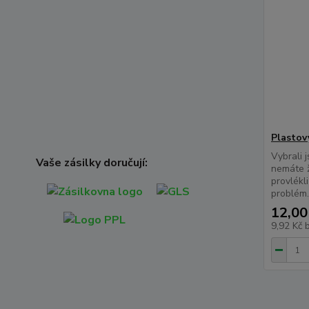
Plastov
Vybrali j
Vaše zásilky doručují:
nemáte ž
provlékl
problém. 
12,00
9,92 Kč