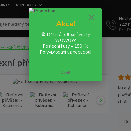
MÍNKY
KONTAKTY
Nevíte
Akce!
Hledat
+420
Po - P
🦺 Dětské reflexní vesty
WOWOW
Poslední kusy • 180 Kč
REFLEXNÍ PŘÍVĚSKY
Reflexní přívěsek - Kubismus
Po vyprodání už nebudou!
exní přívěsek - Kubismus
Zavřít
Kulatý
pověsíš
chránit
Dos