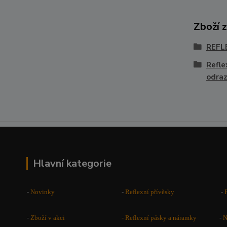
Zboží 
REFL
Refle
odra
Hlavní kategorie
-
Novinky
-
Reflexní přívěsky
-
-
Zboží v akci
-
Reflexní pásky a náramky
-
N