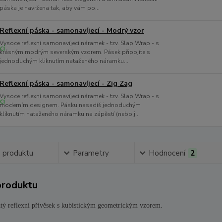
páska je navržena tak, aby vám po...
Reflexní páska - samonavíjecí - Modrý vzor
Vysoce reflexní samonavíjecí náramek - tzv. Slap Wrap - s
krásným modrým severským vzorem. Pásek připojíte s
jednoduchým kliknutím nataženého náramku...
Reflexní páska - samonavíjecí - Zig Zag
Vysoce reflexní samonavíjecí náramek - tzv. Slap Wrap - s
moderním designem. Pásku nasadíš jednoduchým
kliknutím nataženého náramku na zápěstí (nebo j...
s produktu
Parametry
Hodnocení
2
produktu
tý reflexní přívěsek s kubistickým geometrickým vzorem.