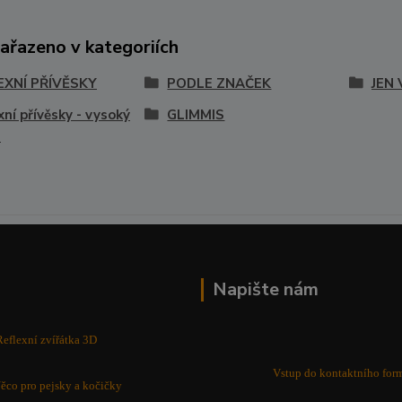
zařazeno v kategoriích
EXNÍ PŘÍVĚSKY
PODLE ZNAČEK
JEN
xní přívěsky - vysoký
GLIMMIS
z
Napište nám
Reflexní zvířátka 3D
Vstup do kontaktního for
ěco pro pejsky a kočičky