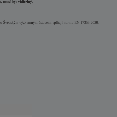
t, musí být viditelný.
leno Švédským výzkumným ústavem, splňují normu
EN 17353:2020
.