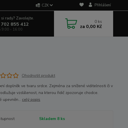
Přihlášení
CZK
 si rady? Zavolejte.
0
ks
 702 855 412
za
0,00 Kč
á 9:00 - 16:00
Ohodnotit produkt
ní doplněk ve tvaru srdce. Zejména za snížené viditelnosti či v
rodlužuje vzdálenost, na kterou řidič zpozoruje chodce.
 upevněn...
celý popis
tupnost
Skladem 8 ks