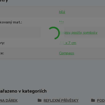
bílá
ikovaný mat.
Ne
Nápisy, pocity, symboly
ry
7,3 x 7 cm
ce
Compass
zařazeno v kategoriích
 NA DÁREK
REFLEXNÍ PŘÍVĚSKY
POD