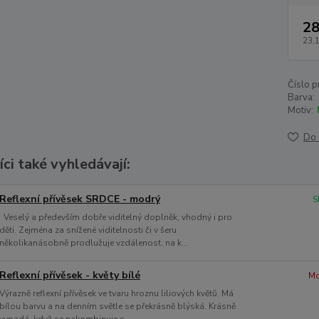
28
23,
Číslo p
Barva:
Motiv:
Do 
ci také vyhledávají:
Reflexní přívěsek SRDCE - modrý
S
Veselý a především dobře viditelný doplněk, vhodný i pro
děti. Zejména za snížené viditelnosti či v šeru
několikanásobně prodlužuje vzdálenost, na k...
Reflexní přívěsek - květy bílé
Mo
Výrazně reflexní přívěsek ve tvaru hroznu liliových květů. Má
bílou barvu a na denním světle se překrásně blýská. Krásně