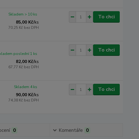
Skladem > 10 ks
To chci
85,00 Kč
/
ks
70,25 Kč
bez DPH
To chci
kladem poslední 1 ks
82,00 Kč
/
ks
67,77 Kč
bez DPH
Skladem 4 ks
To chci
90,00 Kč
/
ks
74,38 Kč
bez DPH
cení
0
Komentáře
0