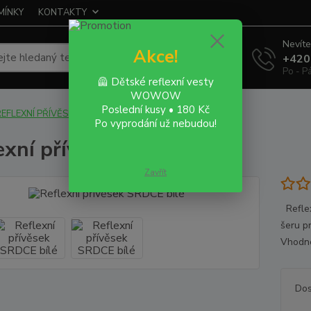
MÍNKY
KONTAKTY
Nevíte
Akce!
Hledat
+420
Po - P
🦺 Dětské reflexní vesty
WOWOW
Poslední kusy • 180 Kč
REFLEXNÍ PŘÍVĚSKY
Reflexní přívěsek SRDCE bílé
Po vyprodání už nebudou!
exní přívěsek SRDCE bílé
Zavřít
Reflex
šeru p
Vhodné
Dos