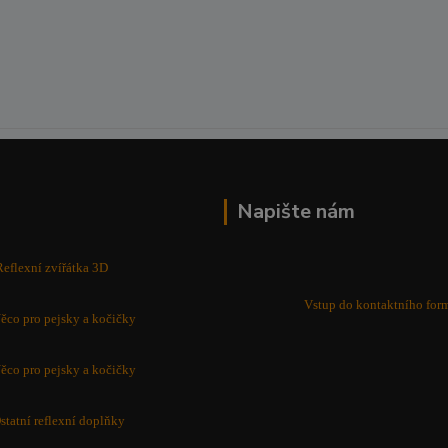
Napište nám
Reflexní zvířátka 3D
Vstup do kontaktního for
ěco pro pejsky a kočičky
ěco pro pejsky a kočičky
statní reflexní doplňky