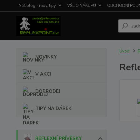
Náš blog - rady, tipy
VŠE O NÁKUPU
OBCHODNÍ POD
Úvod
NOVINKY
Refl
V AKCI
DOPRODEJ
TIPY NA DÁREK
REFLEXNÍ PŘÍVĚSKY