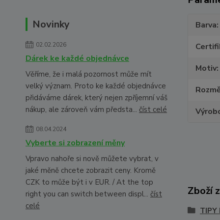
Novinky
Barva
02.02.2026
Certif
Dárek ke každé objednávce
Motiv
Věříme, že i malá pozornost může mít
velký význam. Proto ke každé objednávce
Rozmě
přidáváme dárek, který nejen zpříjemní váš
nákup, ale zároveň vám předsta...
číst celé
Výrob
08.04.2024
Vyberte si zobrazení měny
Vpravo nahoře si nově můžete vybrat, v
jaké měně chcete zobrazit ceny. Kromě
CZK to může být i v EUR. / At the top
Zboží 
right you can switch between displ...
číst
celé
TIPY