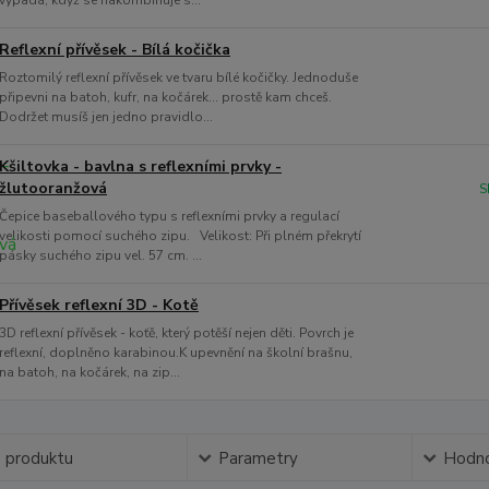
vypadá, když se nakombinuje s...
Reflexní přívěsek - Bílá kočička
Roztomilý reflexní přívěsek ve tvaru bílé kočičky. Jednoduše
připevni na batoh, kufr, na kočárek... prostě kam chceš.
Dodržet musíš jen jedno pravidlo...
Kšiltovka - bavlna s reflexními prvky -
žlutooranžová
S
Čepice baseballového typu s reflexními prvky a regulací
velikosti pomocí suchého zipu. Velikost: Při plném překrytí
pásky suchého zipu vel. 57 cm. ...
Přívěsek reflexní 3D - Kotě
3D reflexní přívěsek - koťě, který potěší nejen děti. Povrch je
reflexní, doplněno karabinou.K upevnění na školní brašnu,
na batoh, na kočárek, na zip...
s produktu
Parametry
Hodno