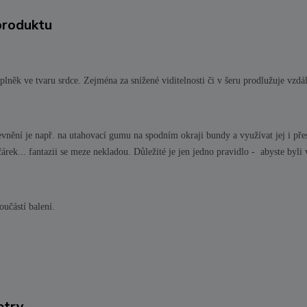
produktu
plněk ve tvaru srdce. Zejména za snížené viditelnosti či v šeru prodlužuje vzdá
nění je např. na utahovací gumu na spodním okraji bundy a využívat jej i pře
čárek... fantazii se meze nekladou. Důležité je jen jedno pravidlo - abyste byli 
oučástí balení.
etry