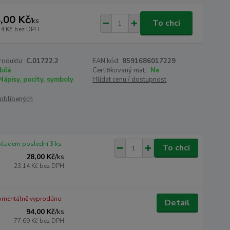
,00 Kč
/
ks
To chci
14 Kč
bez DPH
roduktu:
C.01722.2
EAN kód:
8591686017229
bílá
Certifikovaný mat.:
Ne
Nápisy, pocity, symboly
Hlídat cenu / dostupnost
oblíbených
kladem poslední 3 ks
To chci
28,00 Kč
/
ks
23,14 Kč
bez DPH
mentálně vyprodáno
Detail
94,00 Kč
/
ks
77,69 Kč
bez DPH