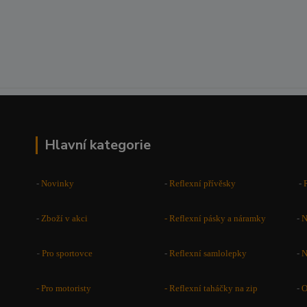
Hlavní kategorie
-
Novinky
-
Reflexní přívěsky
-
-
Zboží v akci
-
Reflexní pásky a náramky
-
N
-
Pro sportovce
-
Reflexní samlolepky
-
N
- Pro motoristy
-
Reflexní taháčky na zip
-
O