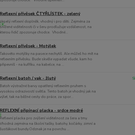
zpozoruje chodce. Vhodné upevněn...
Reflexní přívěsek ČTYŘLÍSTEK - zelený
Veselý reflexní doplněk, vhodný i pro děti. Zejména za
snížené viditelnosti či v šeru prodlužuje vzdálenost, na
kterou řidič zpozoruje chodce. Vhodné...
Reflexní přívěsek - Motýlek
Takovéto motýlky na pasece nechytíš. Ale můžeš ho mít na
reflexním přívěsku. Bude skvěle vypadat všude, kam ho
připevníš - na kufříku, na kabelce, na ...
Reflexní batoh / vak - žlutý
S
Batoh výstražné barvy opatřený reflexním pruhem s
vysokou odrazivostí světla. Tento batoh je vhodný jak na
výlet, tak na běžné cesty do práce, za spor...
REFLEXNÍ připínací placka - srdce modré
Reflexní placka pro zvýšení viditelnost za šera a tmy.
Vhodná zejména na školní tašky, batohy, kočárky, zimní a
šusťákové bundy.Odznak je na povrchu ...