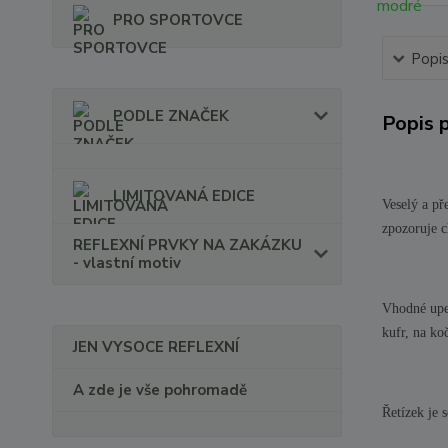
PRO SPORTOVCE
Popi
PODLE ZNAČEK
Popis 
LIMITOVANÁ EDICE
Veselý a př
zpozoruje c
REFLEXNÍ PRVKY NA ZAKÁZKU
- vlastní motiv
Vhodné upev
kufr, na ko
JEN VYSOCE REFLEXNÍ
A zde je vše pohromadě
Řetízek je s