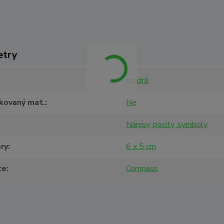
etry
modrá
ikovaný mat.
Ne
Nápisy, pocity, symboly
ry
6 x 5 cm
ce
Compass