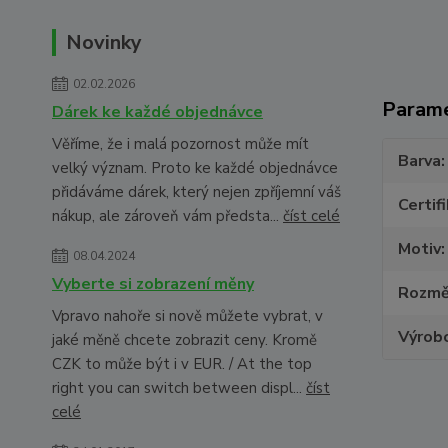
Novinky
02.02.2026
Param
Dárek ke každé objednávce
Věříme, že i malá pozornost může mít
Barva
velký význam. Proto ke každé objednávce
přidáváme dárek, který nejen zpříjemní váš
Certif
nákup, ale zároveň vám předsta...
číst celé
Motiv
08.04.2024
Vyberte si zobrazení měny
Rozmě
Vpravo nahoře si nově můžete vybrat, v
Výrob
jaké měně chcete zobrazit ceny. Kromě
CZK to může být i v EUR. / At the top
right you can switch between displ...
číst
celé