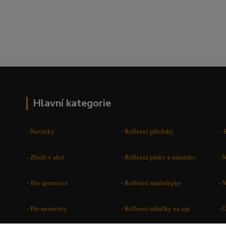
Hlavní kategorie
-
Novinky
-
Reflexní přívěsky
-
-
Zboží v akci
-
Reflexní pásky a náramky
-
N
-
Pro sportovce
-
Reflexní samlolepky
-
N
- Pro motoristy
-
Reflexní taháčky na zip
-
O