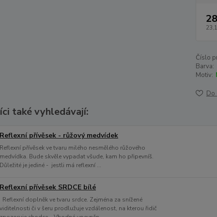
28
23,
Číslo p
Barva:
Motiv:
Do 
ci také vyhledávají:
Reflexní přívěsek - růžový medvídek
Reflexní přívěsek ve tvaru milého nesmělého růžového
medvídka. Bude skvěle vypadat všude, kam ho připevníš.
Důležité je jediné - jestli má reflexní ...
Reflexní přívěsek SRDCE bílé
Reflexní doplněk ve tvaru srdce. Zejména za snížené
viditelnosti či v šeru prodlužuje vzdálenost, na kterou řidič