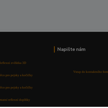
Napište nám
Reflexní zvířátka 3D
Vstup do kontaktního for
ěco pro pejsky a kočičky
ěco pro pejsky a kočičky
statní reflexní doplňky