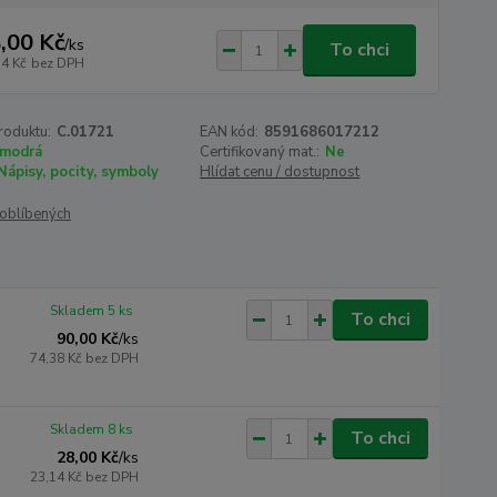
,00 Kč
/
ks
To chci
14 Kč
bez DPH
roduktu:
C.01721
EAN kód:
8591686017212
modrá
Certifikovaný mat.:
Ne
Nápisy, pocity, symboly
Hlídat cenu / dostupnost
oblíbených
Skladem 5 ks
To chci
90,00 Kč
/
ks
74,38 Kč
bez DPH
Skladem 8 ks
To chci
28,00 Kč
/
ks
23,14 Kč
bez DPH