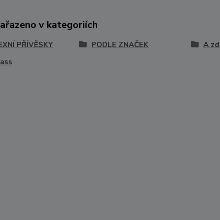
zařazeno v kategoriích
EXNÍ PŘÍVĚSKY
PODLE ZNAČEK
A zd
ass