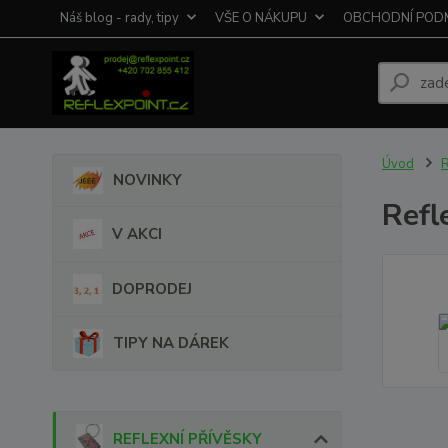
Náš blog - rady, tipy
VŠE O NÁKUPU
OBCHODNÍ POD
Úvod
NOVINKY
Refl
V AKCI
DOPRODEJ
TIPY NA DÁREK
REFLEXNÍ PŘÍVĚSKY