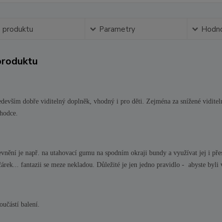
s produktu
Parametry
Hodno
produktu
edevším dobře viditelný doplněk, vhodný i pro děti. Zejména za snížené viditeln
hodce.
nění je např. na utahovací gumu na spodním okraji bundy a využívat jej i pře
čárek... fantazii se meze nekladou. Důležité je jen jedno pravidlo - abyste byli 
oučástí balení.