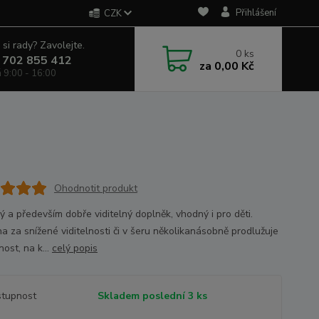
Přihlášení
CZK
 si rady? Zavolejte.
0
ks
 702 855 412
za
0,00 Kč
á 9:00 - 16:00
Ohodnotit produkt
 a především dobře viditelný doplněk, vhodný i pro děti.
a za snížené viditelnosti či v šeru několikanásobně prodlužuje
ost, na k...
celý popis
tupnost
Skladem poslední 3 ks