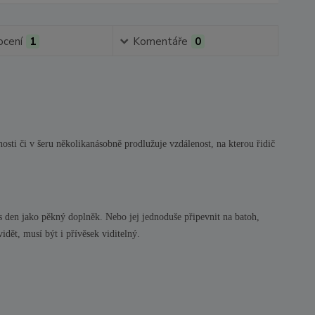
cení
1
Komentáře
0
osti či v šeru několikanásobně prodlužuje vzdálenost, na kterou řidič
s den jako pěkný doplněk. Nebo jej jednoduše připevnit na batoh,
vidět, musí být i přívěsek viditelný.