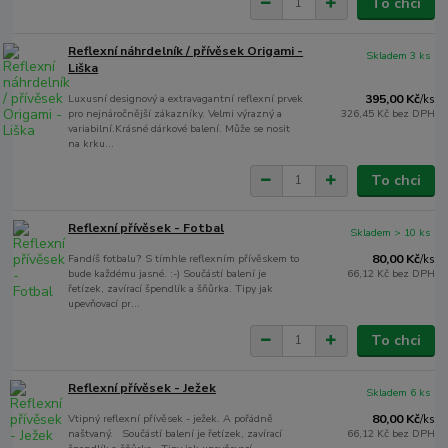
To chci
Reflexní náhrdelník / přívěsek Origami -
Skladem 3 ks
Liška
Luxusní designový a extravagantní reflexní prvek
395,00 Kč
/
ks
pro nejnáročnější zákazníky. Velmi výrazný a
326,45 Kč
bez DPH
variabilní.Krásné dárkové balení. Může se nosit
na krku...
To chci
Reflexní přívěsek - Fotbal
Skladem > 10 ks
Fandíš fotbalu? S tímhle reflexním přívěskem to
80,00 Kč
/
ks
bude každému jasné. :-) Součástí balení je
66,12 Kč
bez DPH
řetízek, zavírací špendlík a šňůrka. Tipy jak
upevňovací pr...
To chci
Reflexní přívěsek - Ježek
Skladem 6 ks
Vtipný reflexní přívěsek - ježek. A pořádně
80,00 Kč
/
ks
naštvaný. Součástí balení je řetízek, zavírací
66,12 Kč
bez DPH