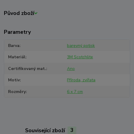
Původ zboží
Parametry
Barva
barevný potisk
Materiál
3M Scotchlite
Certifikovaný mat.
Ano
Motiv
Příroda, zvířata
Rozměry
6 x 7 cm
Související zboží
3