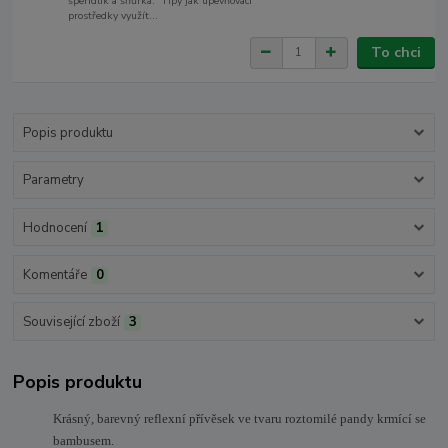
špendlík a šňůrka. Tipy jak upevňovací
prostředky využít...
To chci
Popis produktu
Parametry
Hodnocení
1
Komentáře
0
Související zboží
3
Popis produktu
Krásný, barevný reflexní přívěsek ve tvaru roztomilé pandy krmící se
bambusem.