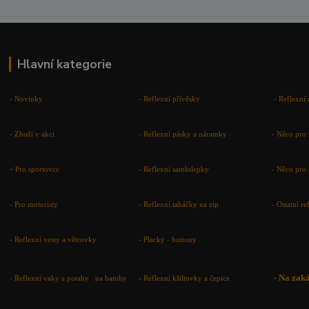
Hlavní kategorie
-
Novinky
-
Reflexní přívěsky
-
Reflexní 
-
Zboží v akci
-
Reflexní pásky a náramky
-
Něco pro 
-
Pro sportovce
-
Reflexní samlolepky
-
Něco pro 
- Pro motoristy
-
Reflexní taháčky na zip
-
Ostatní r
-
Reflexní vesty a větrovky
-
Placky - buttony
-
Na zak
-
Reflexní vaky a potahy na batohy
-
Reflexní kšiltovky a čepice