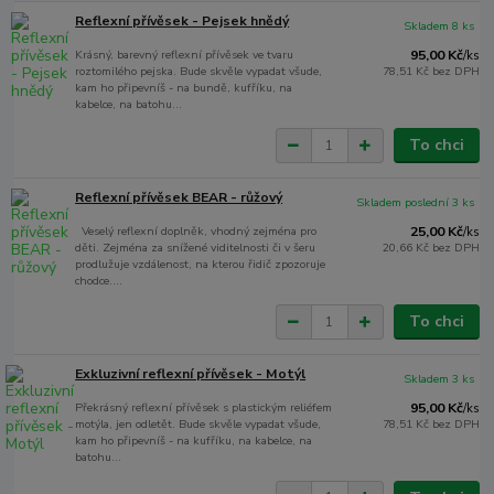
Reflexní přívěsek - Pejsek hnědý
Skladem 8 ks
Krásný, barevný reflexní přívěsek ve tvaru
95,00 Kč
/
ks
roztomilého pejska. Bude skvěle vypadat všude,
78,51 Kč
bez DPH
kam ho připevníš - na bundě, kufříku, na
kabelce, na batohu...
To chci
Reflexní přívěsek BEAR - růžový
Skladem poslední 3 ks
Veselý reflexní doplněk, vhodný zejména pro
25,00 Kč
/
ks
děti. Zejména za snížené viditelnosti či v šeru
20,66 Kč
bez DPH
prodlužuje vzdálenost, na kterou řidič zpozoruje
chodce....
To chci
Exkluzivní reflexní přívěsek - Motýl
Skladem 3 ks
Překrásný reflexní přívěsek s plastickým reliéfem
95,00 Kč
/
ks
motýla, jen odletět. Bude skvěle vypadat všude,
78,51 Kč
bez DPH
kam ho připevníš - na kufříku, na kabelce, na
batohu...