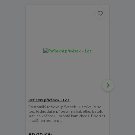
Reflexní přívěsek - Los
Reflexní pří
Rostomilý reflexní přívěsek - usmívající se
Reflexní přív
los. Jednoduše připevni na kabelku, batoh,
květů. Má rů
kufr, na kočárek... prostě kam chceš. Dodržet
se překrásně
musíš jen jedno p...
kombinaci s d
80,00 Kč
94,00 Kč