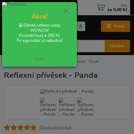
0
ks
+420 702 855 412
CZK
za
0,00 Kč
Po - Pá 9:00 - 16:00
Akce!
🦺 Dětské reflexní vesty
Menu
WOWOW
Poslední kusy • 180 Kč
Po vyprodání už nebudou!
Hledat
Zavřít
Úvod
REFLEXNÍ PŘÍVĚSKY
Reflexní přívěsek - Panda
Reflexní přívěsek - Panda
Ohodnotit produkt