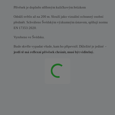
Přívěsek je doplněn stříbrným kuličkovým řetízkem
Odráží světlo až na 200 m. Slouží jako vizuální ochranný osobní
předmět. Schváleno Švédským výzkumným ústavem, splňují normu
EN 17353:2020
.
Vyrobeno ve Švédsku.
Bude skvěle vypadat všude, kam ho připevníš. Důležité je jediné -
jestli tě má reflexní přívěsek chránit, musí být viditelný.