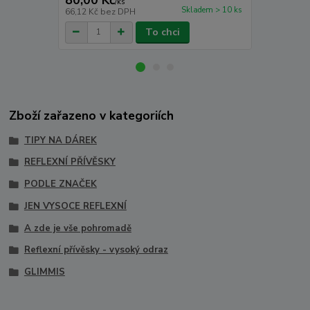
/
ks
Skladem > 10 ks
66,12 Kč
bez DPH
77,69 Kč
bez
To chci
Zboží zařazeno v kategoriích
TIPY NA DÁREK
REFLEXNÍ PŘÍVĚSKY
PODLE ZNAČEK
JEN VYSOCE REFLEXNÍ
A zde je vše pohromadě
Reflexní přívěsky - vysoký odraz
GLIMMIS