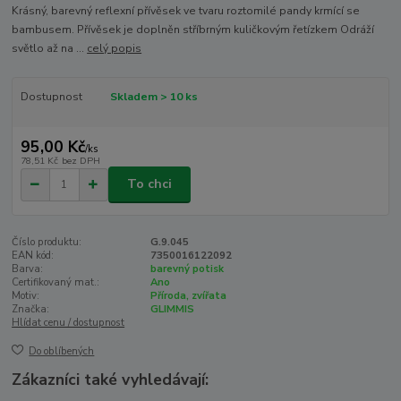
Krásný, barevný reflexní přívěsek ve tvaru roztomilé pandy krmící se
bambusem. Přívěsek je doplněn stříbrným kuličkovým řetízkem Odráží
světlo až na ...
celý popis
Dostupnost
Skladem > 10 ks
95,00 Kč
/
ks
78,51 Kč
bez DPH
To chci
Číslo produktu:
G.9.045
EAN kód:
7350016122092
Barva:
barevný potisk
Certifikovaný mat.:
Ano
Motiv:
Příroda, zvířata
Značka:
GLIMMIS
Hlídat cenu / dostupnost
Do oblíbených
Zákazníci také vyhledávají: