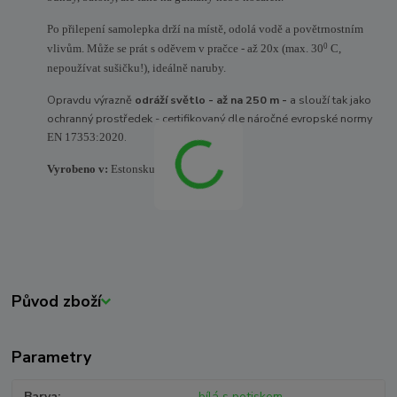
Po přilepení samolepka drží na místě, odolá vodě a povětrnostním
0
vlivům. Může se prát s oděvem v pračce - až 20x (max. 30
C,
nepoužívat sušičku!), ideálně naruby.
Opravdu výrazně
odráží světlo - až na 250 m -
a slouží tak jako
ochranný prostředek - certifikovaný dle náročné evropské normy
.
EN 17353:2020
Vyrobeno v:
Estonsku
Původ zboží
Parametry
Barva
bílá s potiskem