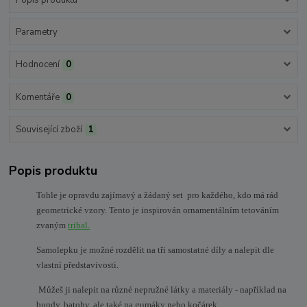
Parametry
Hodnocení
0
Komentáře
0
Související zboží
1
Popis produktu
Tohle je opravdu zajímavý a žádaný set pro každého, kdo má rád
geometrické vzory. Tento je inspirován ornamentálním tetováním
zvaným
tribal.
Samolepku je možné rozdělit na tři samostatné díly a nalepit dle
vlastní představivosti.
Můžeš ji nalepit na různé nepružné látky a materiály - například na
bundy, batohy, ale také na gumáky nebo kočárek.