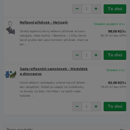
To chci
Reflexní přívěsek - Netopýr
Skladem poslední 4 ks
Skvělý tajemný černý reflexní přívěsek ve tvaru
98,00 Kč
/
ks
netopýra, nebo možná i Batmana. :-) Díky černé
80,99 Kč
bez DPH
barvě je přes den jako normální přívěsek, který se
jen...
To chci
Sada reflexních samolepek - Medvídek
Skladem 2 ks
a dinosaurus
Hravé reflexní samolepky, určené hlavně dětem,
92,00 Kč
/
ks
ale i dospělým. Můžeš je nalepit na šusťákovky,
76,03 Kč
bez DPH
na bundy, na boty. Ale třeba i na batoh nebo
kočárek. ...
To chci
Popis produktu