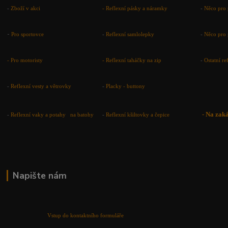
-
Zboží v akci
-
Reflexní pásky a náramky
-
Něco pro 
-
Pro sportovce
-
Reflexní samlolepky
-
Něco pro 
- Pro motoristy
-
Reflexní taháčky na zip
-
Ostatní r
-
Reflexní vesty a větrovky
-
Placky - buttony
-
Na zak
-
Reflexní vaky a potahy na batohy
-
Reflexní kšiltovky a čepice
Napište nám
Vstup do kontaktního formuláře