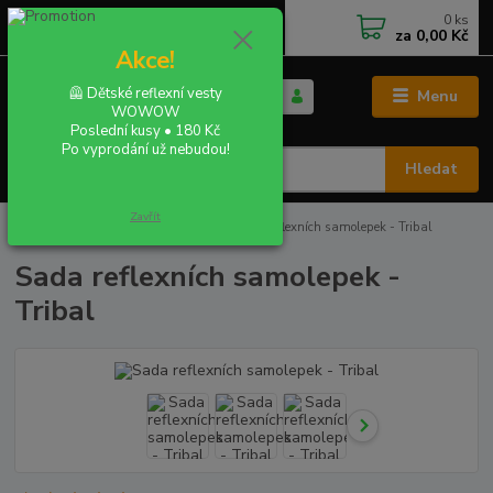
0
ks
+420 702 855 412
CZK
za
0,00 Kč
Po - Pá 9:00 - 16:00
Akce!
🦺 Dětské reflexní vesty
Menu
WOWOW
Poslední kusy • 180 Kč
Po vyprodání už nebudou!
Hledat
Zavřít
Úvod
REFLEXNÍ SAMOLEPKY
Sada reflexních samolepek - Tribal
Sada reflexních samolepek -
Tribal