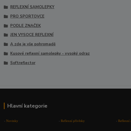
REFLEXNÍ SAMOLEPKY
PRO SPORTOVCE
PODLE ZNAČEK
JEN VYSOCE REFLEXNÍ
A zde je vše pohromadě
Kusové reflexní samolepky - vysoký odraz
Softreflector
Hlavní kategorie
-
Novinky
-
Reflexní přívěsky
-
Reflexní 