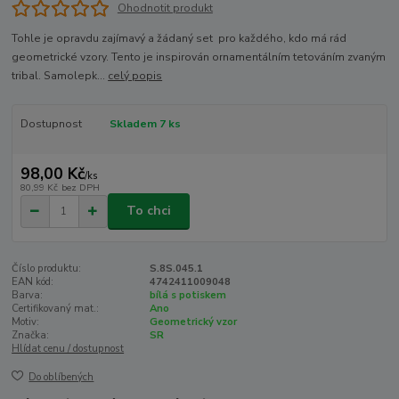
Ohodnotit produkt
Tohle je opravdu zajímavý a žádaný set pro každého, kdo má rád
geometrické vzory. Tento je inspirován ornamentálním tetováním zvaným
tribal. Samolepk...
celý popis
Dostupnost
Skladem 7 ks
98,00 Kč
/
ks
80,99 Kč
bez DPH
To chci
Číslo produktu:
S.8S.045.1
EAN kód:
4742411009048
Barva:
bílá s potiskem
Certifikovaný mat.:
Ano
Motiv:
Geometrický vzor
Značka:
SR
Hlídat cenu / dostupnost
Do oblíbených