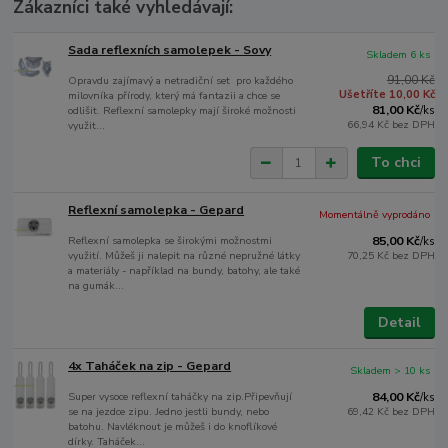
Zákazníci také vyhledávají:
Sada reflexních samolepek - Sovy
Skladem 6 ks
91,00 Kč
Opravdu zajímavý a netradiční set pro každého
Ušetříte 10,00 Kč
milovníka přírody, který má fantazii a chce se
81,00 Kč
odlišit. Reflexní samolepky mají široké možnosti
/
ks
66,94 Kč
bez DPH
využit...
To chci
Reflexní samolepka - Gepard
Momentálně vyprodáno
Reflexní samolepka se širokými možnostmi
85,00 Kč
/
ks
využití. Můžeš ji nalepit na různé nepružné látky
70,25 Kč
bez DPH
a materiály - například na bundy, batohy, ale také
na gumák...
Detail
4x Taháček na zip - Gepard
Skladem > 10 ks
Super vysoce reflexní taháčky na zip.Připevňují
84,00 Kč
/
ks
se na jezdce zipu. Jedno jestli bundy, nebo
69,42 Kč
bez DPH
batohu. Navléknout je můžeš i do knoflíkové
dírky. Taháček...