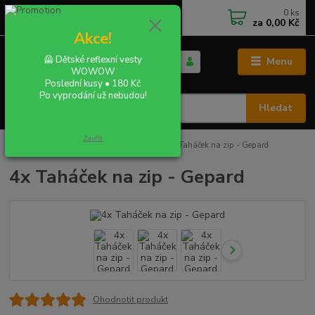
0
ks
+420 702 855 412
CZK
za
0,00 Kč
Po - Pá 9:00 - 16:00
Akce!
🦺 Dětské reflexní vesty
Menu
WOWOW
Poslední kusy • 180 Kč
Po vyprodání už nebudou!
Hledat
Zavřít
Úvod
REFLEXNÍ TAHÁČKY NA ZIP
4x Taháček na zip - Gepard
4x Taháček na zip - Gepard
Ohodnotit produkt