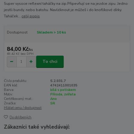
Super vysoce reflexní taháčky na zip.Připevňují se na jezdce zipu. Jedno
jestli bundy, nebo batohu. Navléknout je můžeš i do knoflíkové dírky.
Taháček...
celý popis
Dostupnost
Skladem > 10 ks
84,00 Kč
/
ks
69,42 Kč
bez DPH
To chci
Číslo produktu:
S.2.031.7
EAN kód:
4742411001035
Barva:
bílá s potiskem
Motiv:
Příroda, zvířata
Certifikovaný mat.:
Ano
Značka:
SR
Hlídat cenu / dostupnost
Do oblíbených
Zákazníci také vyhledávají: