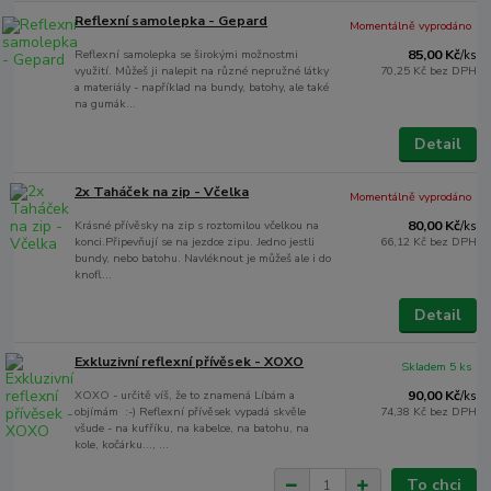
Reflexní samolepka - Gepard
Momentálně vyprodáno
Reflexní samolepka se širokými možnostmi
85,00 Kč
/
ks
využití. Můžeš ji nalepit na různé nepružné látky
70,25 Kč
bez DPH
a materiály - například na bundy, batohy, ale také
na gumák...
Detail
2x Taháček na zip - Včelka
Momentálně vyprodáno
Krásné přívěsky na zip s roztomilou včelkou na
80,00 Kč
/
ks
konci.Připevňují se na jezdce zipu. Jedno jestli
66,12 Kč
bez DPH
bundy, nebo batohu. Navléknout je můžeš ale i do
knofl...
Detail
Exkluzivní reflexní přívěsek - XOXO
Skladem 5 ks
XOXO - určitě víš, že to znamená Líbám a
90,00 Kč
/
ks
objímám :-) Reflexní přívěsek vypadá skvěle
74,38 Kč
bez DPH
všude - na kufříku, na kabelce, na batohu, na
kole, kočárku..., ...
To chci