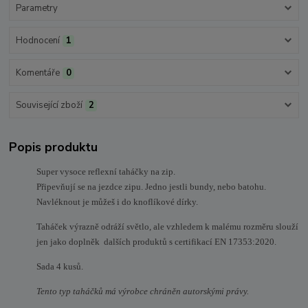
Parametry
Hodnocení
1
Komentáře
0
Související zboží
2
Popis produktu
Super vysoce reflexní taháčky na zip.
Připevňují se na jezdce zipu. Jedno jestli bundy, nebo batohu.
Navléknout je můžeš i do knoflíkové dírky.
Taháček výrazně odráží světlo, ale vzhledem k malému rozměru slouží
jen jako doplněk dalších produktů s certifikací
EN 17353:2020
.
Sada 4 kusů.
Tento typ taháčků má výrobce chráněn autorskými právy.