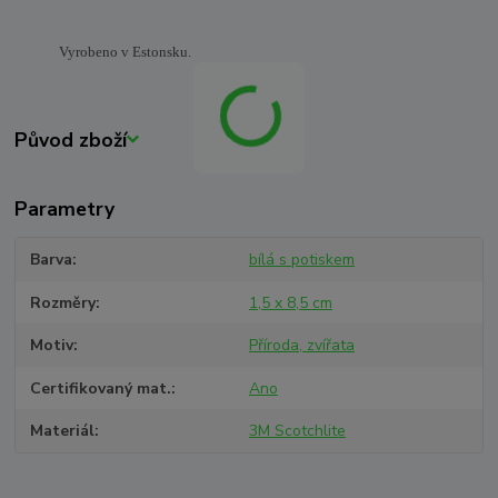
Vyrobeno v Estonsku.
Původ zboží
Parametry
Barva
bílá s potiskem
Rozměry
1,5 x 8,5 cm
Motiv
Příroda, zvířata
Certifikovaný mat.
Ano
Materiál
3M Scotchlite