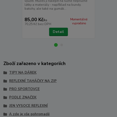
využití. Můžeš ji nalepit na různé nepružné
Představuje
látky a materiály - například na bundy,
samonavíjecí 
batohy, ale také na gumák...
praktickým 
zároveň i mó
85,00 Kč
128,00 K
Momentálně
/
ks
vyprodáno
70,25 Kč
bez DPH
105,79 Kč
be
Detail
Zboží zařazeno v kategoriích
TIPY NA DÁREK
REFLEXNÍ TAHÁČKY NA ZIP
PRO SPORTOVCE
PODLE ZNAČEK
JEN VYSOCE REFLEXNÍ
A zde je vše pohromadě