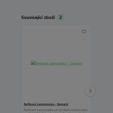
Související zboží
2
Reflexní samolepka - Gepard
Reflexní pás
vzor
Reflexní samolepka se širokými možnostmi