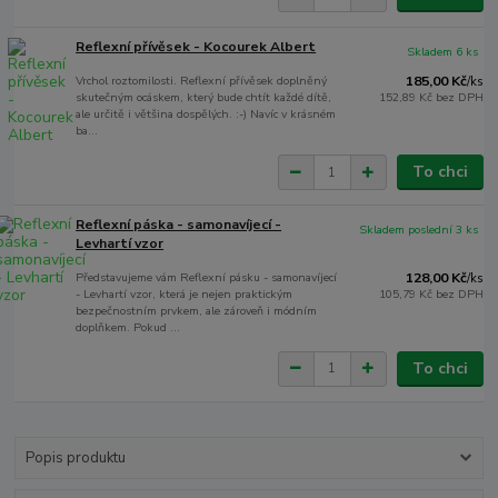
Reflexní přívěsek - Kocourek Albert
Skladem 6 ks
Vrchol roztomilosti. Reflexní přívěsek doplněný
185,00 Kč
/
ks
skutečným ocáskem, který bude chtít každé dítě,
152,89 Kč
bez DPH
ale určitě i většina dospělých. :-) Navíc v krásném
ba...
To chci
Reflexní páska - samonavíjecí -
Skladem poslední 3 ks
Levhartí vzor
Představujeme vám Reflexní pásku - samonavíjecí
128,00 Kč
/
ks
- Levhartí vzor, která je nejen praktickým
105,79 Kč
bez DPH
bezpečnostním prvkem, ale zároveň i módním
doplňkem. Pokud ...
To chci
Popis produktu