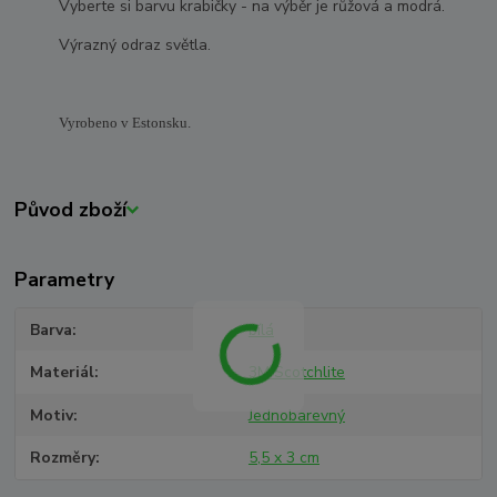
Vyberte si barvu krabičky - na výběr je růžová a modrá.
Výrazný odraz světla.
Vyrobeno v Estonsku.
Původ zboží
Parametry
Barva
bílá
Materiál
3M Scotchlite
Motiv
Jednobarevný
Rozměry
5,5 x 3 cm