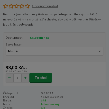
Ohodnotit produkt
Roztomilými reflexními přívěsky pro psí elegány dáte svým miláčkům
najevo, že vám na nich záleží a chcete, aby byli vidět i ve tmě. Přívěsky
jsou krás...
celý popis
Dostupnost
Skladem 4 ks
Barva balení
98,00 Kč
/
ks
80,99 Kč
bez DPH
To chci
Číslo produktu:
S.0.009.1
EAN kód:
4742411004470
Barva:
bílá
Motiv:
Jednobarevný
Značka:
SR