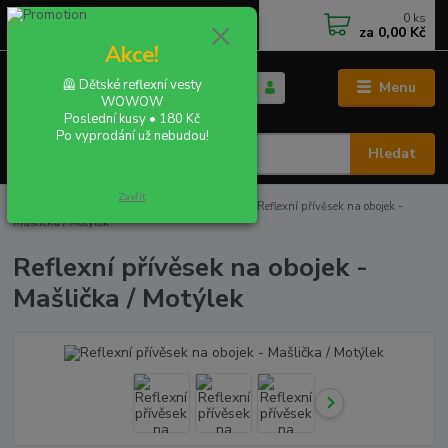
0
ks
+420 702 855 412
CZK
za
0,00 Kč
Po - Pá 9:00 - 16:00
Akce!
🦺 Dětské reflexní vesty
Menu
WOWOW
Poslední kusy • 180 Kč
Po vyprodání už nebudou!
Hledat
Zavřít
Úvod
REFLEX PRO PEJSKY / KOČIČKY
Reflexní přívěsek na obojek -
Mašlička / Motýlek
Reflexní přívěsek na obojek -
Mašlička / Motýlek