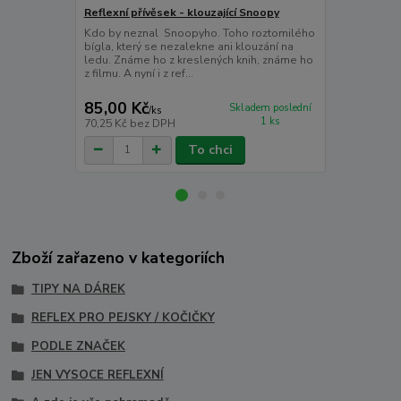
Reflexní přívěsek - klouzající Snoopy
Reflexní sa
Kdo by neznal Snoopyho. Toho roztomilého
Kdo by nezn
bígla, který se nezalekne ani klouzání na
bígla, který
ledu. Známe ho z kreslených knih, známe ho
Reflexní sa
z filmu. A nyní i z ref...
využití. Můžeš
85,00 Kč
85,00 Kč
Skladem poslední
/
ks
1 ks
70,25 Kč
bez DPH
70,25 Kč
bez
To chci
Zboží zařazeno v kategoriích
TIPY NA DÁREK
REFLEX PRO PEJSKY / KOČIČKY
PODLE ZNAČEK
JEN VYSOCE REFLEXNÍ