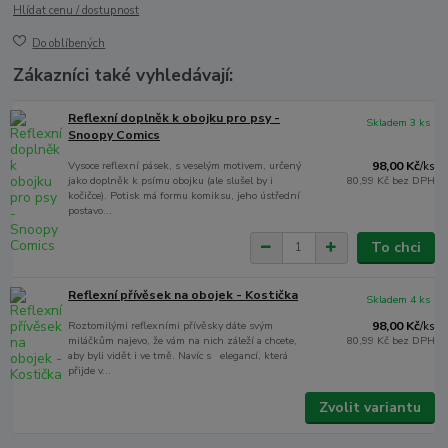
Hlídat cenu / dostupnost
Do oblíbených
Zákazníci také vyhledávají:
Reflexní doplněk k obojku pro psy -
Skladem 3 ks
Snoopy Comics
Vysoce reflexní pásek, s veselým motivem, určený
98,00 Kč
/
ks
jako doplněk k psímu obojku (ale slušel by i
80,99 Kč
bez DPH
kočičce). Potisk má formu komiksu, jeho ústřední
postavo...
To chci
Reflexní přívěsek na obojek - Kostička
Skladem 4 ks
Roztomilými reflexními přívěsky dáte svým
98,00 Kč
/
ks
miláčkům najevo, že vám na nich záleží a chcete,
80,99 Kč
bez DPH
aby byli vidět i ve tmě. Navíc s elegancí, která
přijde v...
Zvolit variantu