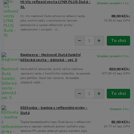
Hi-Vis reflexní vesta LYNX PLUS žlutá -
Skladem poslední 1 ks
XL
Hi -Vis neónově žlutá ochranná reflexní vesta
89,00 Kč
/
ks
přes svrchní oděv s kontrastním černým
73,55 Kč
bez DPH
lemováním a vysoce reflexními pruhy -
vodorovnými i svislými - vi...
To chci
Bagheera - Neónově žlutá funkční
Skladem poslední 2 ks
běžecká vesta - dámská - vel. S
Neskutečně lehounká, jasně zářivá neónová
820,00 Kč
/
ks
sportovní vesta z funkčního materiálu. Je opravdu
677,69 Kč
bez DPH
jako peříčko. Navíc tak výrazná, že budete
zřetelně vidět ...
To chci
Kšiltovka - bavlna s reflexními prvky -
Skladem 3 ks
žlutá
Čepice baseballového typu žluté barvy s reflexními
82,00 Kč
/
ks
prvky a regulací velikosti pomocí suchého zipu.
67,77 Kč
bez DPH
Velikost:Při plném překrytí pásky suchého zipu