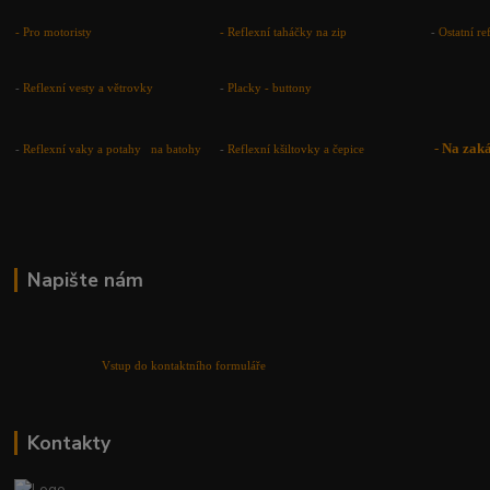
- Pro motoristy
-
Reflexní taháčky na zip
-
Ostatní r
-
Reflexní vesty a větrovky
-
Placky - buttony
-
Na zak
-
Reflexní vaky a potahy na batohy
-
Reflexní kšiltovky a čepice
Napište nám
Vstup do kontaktního formuláře
Kontakty