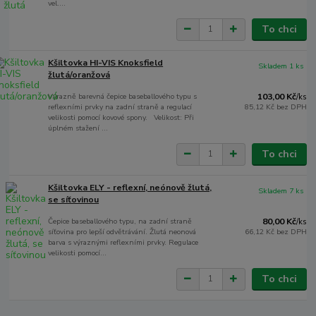
vel....
To chci
Kšiltovka HI-VIS Knoksfield
Skladem 1 ks
žlutá/oranžová
Výrazně barevná čepice baseballového typu s
103,00 Kč
/
ks
reflexními prvky na zadní straně a regulací
85,12 Kč
bez DPH
velikosti pomocí kovové spony. Velikost: Při
úplném stažení ...
To chci
Kšiltovka ELY - reflexní, neónově žlutá,
Skladem 7 ks
se síťovinou
Čepice baseballového typu, na zadní straně
80,00 Kč
/
ks
síťovina pro lepší odvětrávání. Žlutá neonová
66,12 Kč
bez DPH
barva s výraznými reflexními prvky. Regulace
velikosti pomocí...
To chci