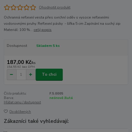
Ohodnotit produkt
Ochranná reflexní vesta přes svrchní oděv s vysoce reflexními
vodorovnými pruhy. Reflexní pásky - šířka 5 cm Zapínání na suchý zip
Materiál: 100 %...
celý popis
Dostupnost
Skladem 5 ks
187,00 Kč
/
ks
154,55 Kč
bez DPH
To chci
Číslo produktu:
F.5.0005
Barva:
neónově žlutá
Hlídat cenu / dostupnost
Do oblíbených
Zákazníci také vyhledávají: