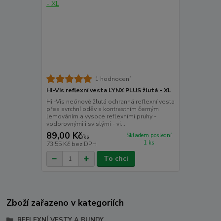
1 hodnocení
Hi-Vis reflexní vesta LYNX PLUS žlutá - XL
Hi -Vis neónově žlutá ochranná reflexní vesta
přes svrchní oděv s kontrastním černým
lemováním a vysoce reflexními pruhy -
vodorovnými i svislými - vi...
89,00 Kč
Skladem poslední
/
ks
1 ks
73,55 Kč
bez DPH
To chci
Zboží zařazeno v kategoriích
REFLEXNÍ VESTY A BUNDY