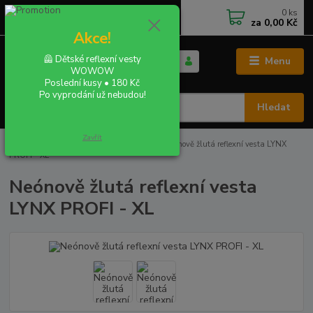
0
ks
+420 702 855 412
CZK
za
0,00 Kč
Po - Pá 9:00 - 16:00
Akce!
🦺 Dětské reflexní vesty
Menu
WOWOW
Poslední kusy • 180 Kč
Po vyprodání už nebudou!
Hledat
Zavřít
Úvod
REFLEXNÍ VESTY A BUNDY
Neónově žlutá reflexní vesta LYNX
PROFI - XL
Neónově žlutá reflexní vesta
LYNX PROFI - XL