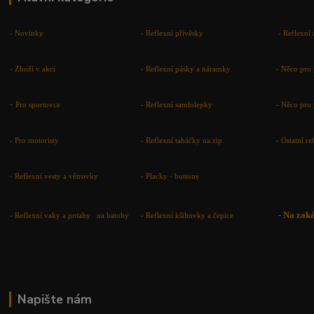
-
Novinky
-
Reflexní přívěsky
-
Reflexní 
-
Zboží v akci
-
Reflexní pásky a náramky
-
Něco pro 
-
Pro sportovce
-
Reflexní samlolepky
-
Něco pro 
- Pro motoristy
-
Reflexní taháčky na zip
-
Ostatní r
-
Reflexní vesty a větrovky
-
Placky - buttony
-
Na zak
-
Reflexní vaky a potahy na batohy
-
Reflexní kšiltovky a čepice
Napište nám