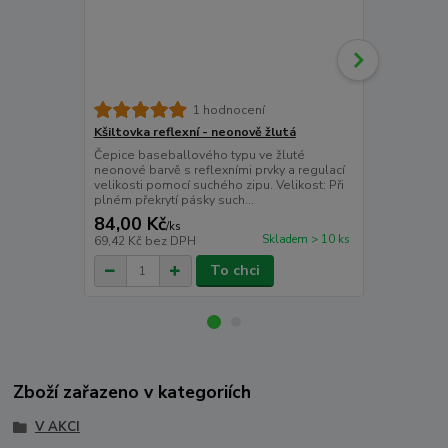
Kšiltovka Ri
1 hodnocení
Kšiltovka ba
Kšiltovka reflexní - neonově žlutá
neónové barv
Čepice baseballového typu ve žluté
kšiltu a vza
neonové barvě s reflexními prvky a regulací
nošení.
velikosti pomocí suchého zipu. Velikost: Při
plném překrytí pásky such...
84,00 Kč
105,00 K
/
ks
Skladem > 10 ks
69,42 Kč
bez DPH
86,78 Kč
bez
To chci
Zboží zařazeno v kategoriích
V AKCI