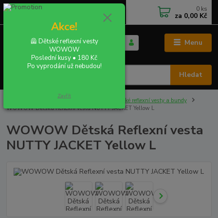
0
ks
+420 702 855 412
CZK
za
0,00 Kč
Po - Pá 9:00 - 16:00
Akce!
🦺 Dětské reflexní vesty
Menu
WOWOW
Poslední kusy • 180 Kč
Po vyprodání už nebudou!
Hledat
Zavřít
Úvod
REFLEXNÍ VESTY A BUNDY
Dětské reflexní vesty a bundy
WOWOW Dětská Reflexní vesta NUTTY JACKET Yellow L
WOWOW Dětská Reflexní vesta
NUTTY JACKET Yellow L