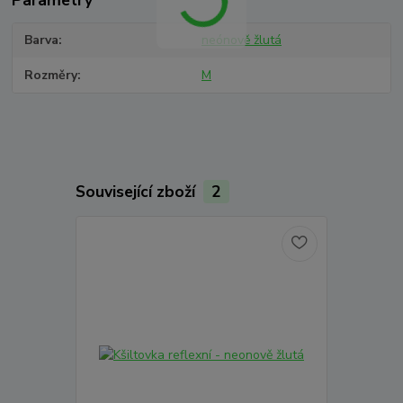
Barva
neónově žlutá
Rozměry
M
Související zboží
2