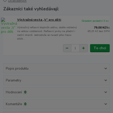
Do oblíbených
Zákazníci také vyhledávají:
Výstražná vesta „V” pro děti
Skladem poslední 3 ks
Výstražný reflexní doplněk oděvu, dobře viditelný
79,00 Kč
/
ks
na velkou vzdálenost. Reflexní prvky na přední i
65,29 Kč
bez DPH
zadní straně. Jednoduše se nasadí přes hlavu
dítět...
To chci
Popis produktu
Parametry
Hodnocení
0
Komentáře
0