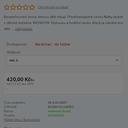
Ohodnotit produkt
Bezpečnostní vesta, kterou děti milují. Představujeme vestu Nutty Jacket
z dětské kolekce WOWOW. Stylovou a funkční vestu, která je ideální pro
děti, ...
celý popis
Dostupnost
Na dotaz - do týdne
Velikost
420,00 Kč
/
ks
347,11 Kč
bez DPH
...
Číslo produktu:
W.3.011607
EAN kód:
5420071116052
Barva:
neónově žlutá
Značka:
WOWOW
Hlídat cenu / dostupnost