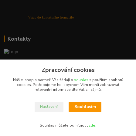
Vstup do kontaktního formuláře
Kontakty
+420 702 855 412
Zpracování cookies
Po - Pá 9:00 - 16:00
Náš e-shop a partneři Vás žádají o
souhlas
s použitím souborů
prodej@reflexpoint.cz
cookies. Potřebujeme ho, abychom Vám mohli zobrazovat
relevantní informace dle Vašich zájmů.
Souhlasím
Nastavení
reflexpoint.cz ©
Souhlas můžete odmítnout
zde
.
Vytvořeno na
Eshop-rychle.cz