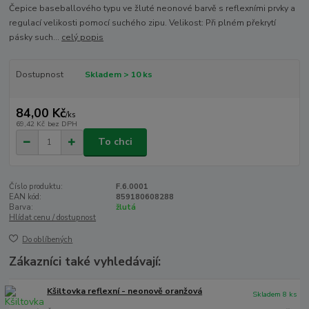
Čepice baseballového typu ve žluté neonové barvě s reflexními prvky a
regulací velikosti pomocí suchého zipu. Velikost: Při plném překrytí
pásky such...
celý popis
Dostupnost
Skladem > 10 ks
84,00 Kč
/
ks
69,42 Kč
bez DPH
To chci
Číslo produktu:
F.6.0001
EAN kód:
859180608288
Barva:
žlutá
Hlídat cenu / dostupnost
Do oblíbených
Zákazníci také vyhledávají:
Kšiltovka reflexní - neonově oranžová
Skladem 8 ks