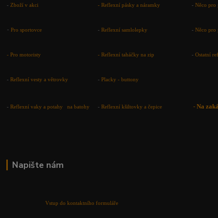
-
Zboží v akci
-
Reflexní pásky a náramky
-
Něco pro 
-
Pro sportovce
-
Reflexní samlolepky
-
Něco pro 
- Pro motoristy
-
Reflexní taháčky na zip
-
Ostatní r
-
Reflexní vesty a větrovky
-
Placky - buttony
-
Na zak
-
Reflexní vaky a potahy na batohy
-
Reflexní kšiltovky a čepice
Napište nám
Vstup do kontaktního formuláře