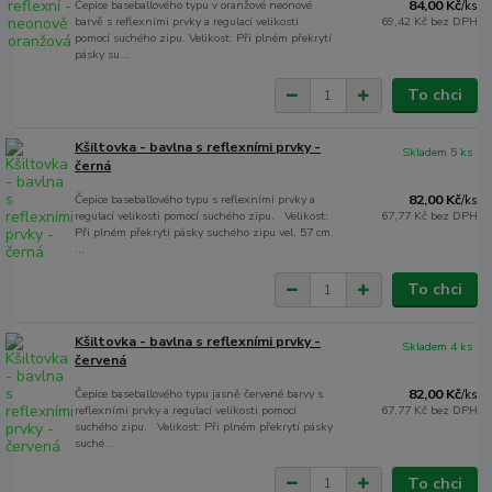
Čepice baseballového typu v oranžové neonové
84,00 Kč
/
ks
barvě s reflexními prvky a regulací velikosti
69,42 Kč
bez DPH
pomocí suchého zipu. Velikost: Při plném překrytí
pásky su...
To chci
Kšiltovka - bavlna s reflexními prvky -
Skladem 5 ks
černá
Čepice baseballového typu s reflexními prvky a
82,00 Kč
/
ks
regulací velikosti pomocí suchého zipu. Velikost:
67,77 Kč
bez DPH
Při plném překrytí pásky suchého zipu vel. 57 cm.
...
To chci
Kšiltovka - bavlna s reflexními prvky -
Skladem 4 ks
červená
Čepice baseballového typu jasně červené barvy s
82,00 Kč
/
ks
reflexními prvky a regulací velikosti pomocí
67,77 Kč
bez DPH
suchého zipu. Velikost: Při plném překrytí pásky
suché...
To chci