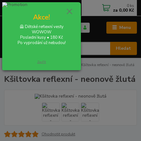
0
ks
+420 702 855 412
CZK
za
0,00 Kč
Po - Pá 9:00 - 16:00
Akce!
🦺 Dětské reflexní vesty
Menu
WOWOW
Poslední kusy • 180 Kč
Po vyprodání už nebudou!
Hledat
Zavřít
Úvod
REFLEXNÍ KŠILTOVKY A ČEPICE
Kšiltovka reflexní - neonově žlutá
Kšiltovka reflexní - neonově žlutá
Ohodnotit produkt