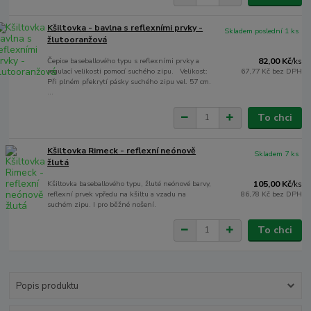
Kšiltovka - bavlna s reflexními prvky -
Skladem poslední 1 ks
žlutooranžová
Čepice baseballového typu s reflexními prvky a
82,00 Kč
/
ks
regulací velikosti pomocí suchého zipu. Velikost:
67,77 Kč
bez DPH
Při plném překrytí pásky suchého zipu vel. 57 cm.
...
To chci
Kšiltovka Rimeck - reflexní neónově
Skladem 7 ks
žlutá
Kšiltovka baseballového typu, žluté neónové barvy,
105,00 Kč
/
ks
reflexní prvek vpředu na kšiltu a vzadu na
86,78 Kč
bez DPH
suchém zipu. I pro běžné nošení.
To chci
Popis produktu