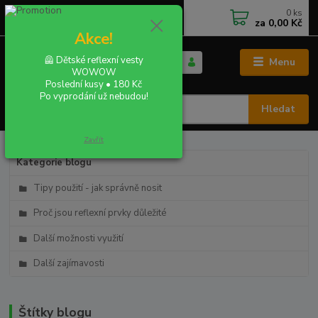
0
ks
+420 702 855 412
CZK
za
0,00 Kč
Po - Pá 9:00 - 16:00
Akce!
🦺 Dětské reflexní vesty
Menu
WOWOW
Poslední kusy • 180 Kč
Po vyprodání už nebudou!
Hledat
Zavřít
Kategorie blogu
Tipy použití - jak správně nosit
Proč jsou reflexní prvky důležité
Další možnosti využití
Další zajímavosti
Štítky blogu