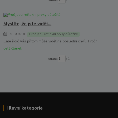
strana
z 1
Myslíte, že jste vidět...
09
.
10
.
2018
Proč jsou reflexní prvky důležité
...ale řidič Vás přitom může vidět na poslední chvíli. Proč?
celý článek
strana
z 1
Hlavní kategorie