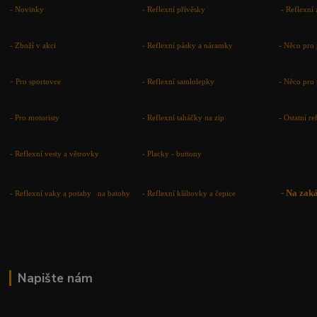
-
Novinky
-
Reflexní přívěsky
-
Reflexní 
-
Zboží v akci
-
Reflexní pásky a náramky
-
Něco pro 
-
Pro sportovce
-
Reflexní samlolepky
-
Něco pro 
- Pro motoristy
-
Reflexní taháčky na zip
-
Ostatní r
-
Reflexní vesty a větrovky
-
Placky - buttony
-
Na zak
-
Reflexní vaky a potahy na batohy
-
Reflexní kšiltovky a čepice
Napište nám