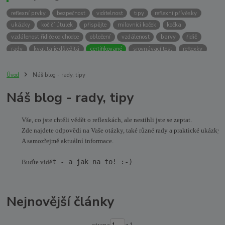
reflexní prvky
bezpečnost
viditelnost
tipy
reflexní přívěsky
ukázky
kočičí útulek
přispějte
milovníci koček
kočka
vzdálenost řidiče od chodce
oblečení
vzdálenost
barvy
řidič
rady
kvalita je důležitá
certifikované
srovnávací test
reflexky
reflexní pásky
Úvod
Náš blog - rady, tipy
Náš blog - rady, tipy
Vše, co jste chtěli vědět o reflexkách, ale nestihli jste se zeptat.
Zde najdete odpovědi na Vaše otázky, také různé rady a praktické ukázky.
A samozřejmě aktuální informace.
t - a jak na to! :-)
Buďte vidě
Nejnovější články