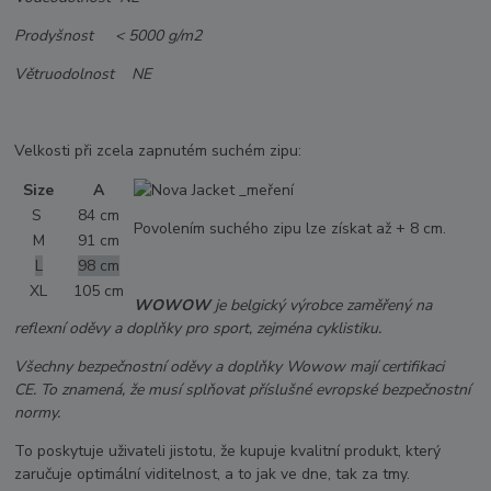
Prodyšnost < 5000 g/m2
Větruodolnost NE
Velkosti při zcela zapnutém suchém zipu:
Size
A
S
84 cm
Povolením suchého zipu lze získat až + 8 cm.
M
91 cm
L
98 cm
XL
105 cm
WOWOW
je belgický výrobce zaměřený na
reflexní oděvy a doplňky pro sport, zejména cyklistiku.
Všechny bezpečnostní oděvy a doplňky Wowow mají certifikaci
CE. To znamená, že musí splňovat příslušné evropské bezpečnostní
normy.
To poskytuje uživateli jistotu, že kupuje kvalitní produkt, který
zaručuje optimální viditelnost, a to jak ve dne, tak za tmy.