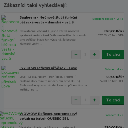
Zákazníci také vyhledávají:
Bagheera - Neónově žlutá funkční
Skladem poslední 2 ks
běžecká vesta - dámská - vel. S
Neskutečně lehounká, jasně zářivá neónová
820,00 Kč
/
ks
sportovní vesta z funkčního materiálu. Je opravdu
677,69 Kč
bez DPH
jako peříčko. Navíc tak výrazná, že budete
zřetelně vidět ...
To chci
Exkluzivní reflexní přívěsek - Love
Skladem 4 ks
Love - Láska. Nikdy jí není dost. Trochu jí
90,00 Kč
/
ks
přidáme díky tomuto reflexnímu přívěsku. :-)
74,38 Kč
bez DPH
Bude skvěle vypadat všude, kam ho připevníš - na
kufříku, na ...
To chci
WOWOW Reflexní, nepromokavý
Skladem 3 ks
potah na batoh QUEBEC 25 L
Voděodolný potah udrží v suchu vaše věci.
370,00 Kč
/
ks