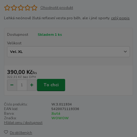
Ohodnotit produkt
Lehká neónově žlutá reflexní vesta pro běh, ale i jiné sporty.
celý popis
Dostupnost
Skladem 1 ks
Velikost
390,00 Kč
/
ks
322,31 Kč
bez DPH
To chci
Číslo produktu:
W.3.011934
EAN kód:
5420071119336
Barva:
žlutá
Značka:
WOWOW
Hlídat cenu / dostupnost
Do oblíbených