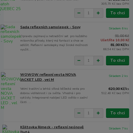
305,79 Kč
bez DPH
To chci
Sada reflexních samolepek - Sovy
Skladem 6 ks
91,00 Kč
Opravdu zajímavý a netradiční set pro každého
Ušetříte 10,00 Kč
milovníka přírody, který má fantazii a chce se
81,00 Kč
odlišit. Reflexní samolepky mají široké možnosti
/
ks
66,94 Kč
bez DPH
využit...
To chci
WOWOW reflexní vesta NOVA
Skladem 2 ks
JACKET LED , vel M
Velmi kvalitní a lehká síťová běžecká vesta pro
620,00 Kč
/
ks
dobrou viditelnost i za světla. Vhodná i pro
512,40 Kč
bez DPH
cyklisty. Integrované nabíjecí LED světlo v zadní
části. ...
To chci
Kšiltovka Rimeck - reflexní neónově
Skladem 7 ks
žlutá