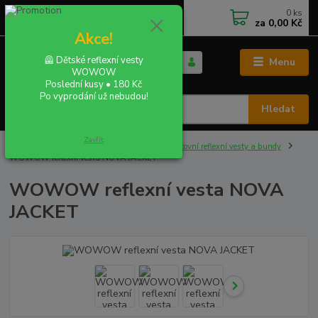
0
ks
+420 702 855 412
CZK
za
0,00 Kč
Po - Pá 9:00 - 16:00
Akce!
🦺 Dětské reflexní vesty
Menu
WOWOW
Poslední kusy • 180 Kč
Po vyprodání už nebudou!
Hledat
Zavřít
Úvod
REFLEXNÍ VESTY A BUNDY
Sportovní reflexní vesty a bundy
WOWOW reflexní vesta NOVA JACKET
WOWOW reflexní vesta NOVA
JACKET