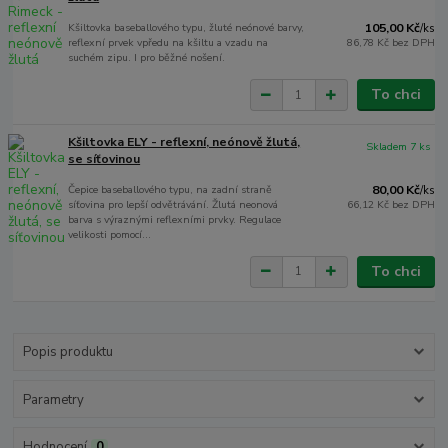
Kšiltovka baseballového typu, žluté neónové barvy,
105,00 Kč
/
ks
reflexní prvek vpředu na kšiltu a vzadu na
86,78 Kč
bez DPH
suchém zipu. I pro běžné nošení.
To chci
Kšiltovka ELY - reflexní, neónově žlutá,
Skladem 7 ks
se síťovinou
Čepice baseballového typu, na zadní straně
80,00 Kč
/
ks
síťovina pro lepší odvětrávání. Žlutá neonová
66,12 Kč
bez DPH
barva s výraznými reflexními prvky. Regulace
velikosti pomocí...
To chci
Popis produktu
Parametry
Hodnocení
0