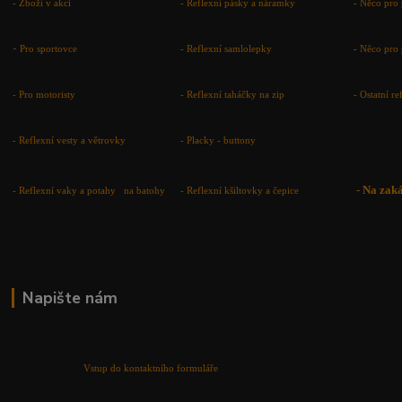
-
Zboží v akci
-
Reflexní pásky a náramky
-
Něco pro 
-
Pro sportovce
-
Reflexní samlolepky
-
Něco pro 
- Pro motoristy
-
Reflexní taháčky na zip
-
Ostatní r
-
Reflexní vesty a větrovky
-
Placky - buttony
-
Na zak
-
Reflexní vaky a potahy na batohy
-
Reflexní kšiltovky a čepice
Napište nám
Vstup do kontaktního formuláře