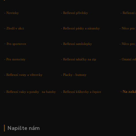
-
Novinky
-
Reflexní přívěsky
-
Reflexní 
-
Zboží v akci
-
Reflexní pásky a náramky
-
Něco pro 
-
Pro sportovce
-
Reflexní samlolepky
-
Něco pro 
- Pro motoristy
-
Reflexní taháčky na zip
-
Ostatní r
-
Reflexní vesty a větrovky
-
Placky - buttony
-
Na zak
-
Reflexní vaky a potahy na batohy
-
Reflexní kšiltovky a čepice
Napište nám