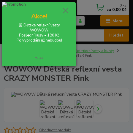
0
ks
+420 702 855 412
CZK
za
0,00 Kč
Po - Pá 9:00 - 16:00
Akce!
Menu
🦺 Dětské reflexní vesty
WOWOW
Hledat
Poslední kusy • 180 Kč
Po vyprodání už nebudou!
Úvod
REFLEXNÍ VESTY A BUNDY
Dětské reflexní vesty a bundy
WOWOW Dětská reflexní vesta CRAZY MONSTER Pink
Zavřít
WOWOW Dětská reflexní vesta
CRAZY MONSTER Pink
Ohodnotit produkt