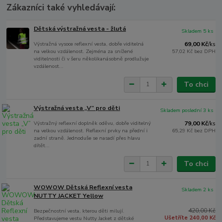
Zákazníci také vyhledávají:
Dětská výstražná vesta - žlutá
Skladem 5 ks
Výstražná vysoce reflexní vesta, dobře viditelná
69,00 Kč
/
ks
na velkou vzdálenost. Zejména za snížené
57,02 Kč
bez DPH
viditelnosti či v šeru několikanásobně prodlužuje
vzdálenost...
To chci
Výstražná vesta „V” pro děti
Skladem poslední 3 ks
Výstražný reflexní doplněk oděvu, dobře viditelný
79,00 Kč
/
ks
na velkou vzdálenost. Reflexní prvky na přední i
65,29 Kč
bez DPH
zadní straně. Jednoduše se nasadí přes hlavu
dítět...
To chci
WOWOW Dětská Reflexní vesta
Skladem 2 ks
NUTTY JACKET Yellow
420,00 Kč
Bezpečnostní vesta, kterou děti milují.
Ušetříte 240,00 Kč
Představujeme vestu Nutty Jacket z dětské