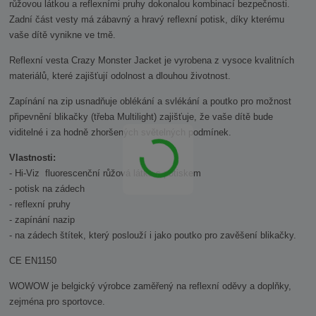
růžovou látkou a reflexními pruhy dokonalou kombinací bezpečnosti.
Zadní část vesty má zábavný a hravý reflexní potisk, díky kterému
vaše dítě vynikne ve tmě.
Reflexní vesta Crazy Monster Jacket je vyrobena z vysoce kvalitních
materiálů, které zajišťují odolnost a dlouhou životnost.
Zapínání na zip usnadňuje oblékání a svlékání a poutko pro možnost
připevnění blikačky (třeba Multilight) zajišťuje, že vaše dítě bude
viditelné i za hodně zhoršených světelných podmínek.
Vlastnosti:
- Hi-Viz fluorescenční růžová látka s potiskem
- potisk na zádech
- reflexní pruhy
- zapínání nazip
- na zádech štítek, který poslouží i jako poutko pro zavěšení blikačky.
CE EN1150
WOWOW je belgický výrobce zaměřený na reflexní oděvy a doplňky,
zejména pro sportovce.