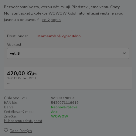
Bezpečnostní vesta, kterou děti milují. Představujeme vestu Crazy
Monster Jacket z kolekce WOWOW Kids! Tato reflexní vesta je svou
jasnou a poutavou f...
celý popis
Dostupnost
Momentálně vyprodáno
Velikost
420,00 Kč
/
ks
347,11 Kč
bez DPH
...
Číslo produktu:
W.3.011961-1
EAN kód:
5420071119619
Barva:
Neónově růžová
Certifikovaný mat.:
Ano
Značka:
WOWOW
Hlídat cenu / dostupnost
Do oblíbených