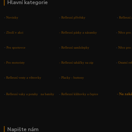
Hlavní kategorie
-
Novinky
-
Reflexní přívěsky
-
Reflexní 
-
Zboží v akci
-
Reflexní pásky a náramky
-
Něco pro 
-
Pro sportovce
-
Reflexní samlolepky
-
Něco pro 
- Pro motoristy
-
Reflexní taháčky na zip
-
Ostatní r
-
Reflexní vesty a větrovky
-
Placky - buttony
-
Na zak
-
Reflexní vaky a potahy na batohy
-
Reflexní kšiltovky a čepice
Napište nám