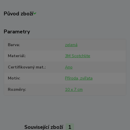
Původ zboží
Parametry
Barva
zelená
Materiál
3M Scotchlite
Certifikovaný mat.
Ano
Motiv
Příroda, zvířata
Rozměry
10 x 7 cm
Související zboží
1