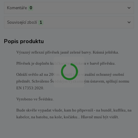
Komentáře
0
Související zboží
1
Popis produktu
Výrazný reflexní přívěsek jasně zelené barvy. Krásná ještěrka.
Přívěsek je doplněn kuličkovým řetízkem v barvě přívěsku.
Odráží světlo až na 200 m. Slouží jako vizuální ochranný osobní
předmět. Schváleno Švédským výzkumným ústavem, splňují normu
EN 17353:2020
.
Vyrobeno ve Švédsku.
Bude skvěle vypadat všude, kam ho připevníš - na bundě, kufříku, na
kabelce, na batohu, na kole, kočárku... Hlavně musí být vidět.