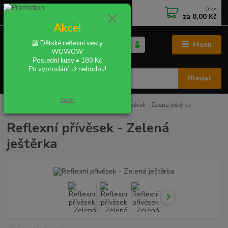
0
ks
+420 702 855 412
CZK
za
0,00 Kč
Po - Pá 9:00 - 16:00
Akce!
🦺 Dětské reflexní vesty
Menu
WOWOW
Poslední kusy • 180 Kč
Po vyprodání už nebudou!
Hledat
Zavřít
Úvod
REFLEXNÍ PŘÍVĚSKY
Reflexní přívěsek - Zelená ještěrka
Reflexní přívěsek - Zelená
ještěrka