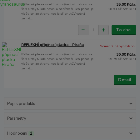
Reflexní placka slouží pro zvýšení viditelnost za
35,00 Kč
/
ks
šera a tmy.Nikde nevisí a nepřekáží. Jen pozor, je
28,93 Kč
bez DPH
vidět jen ze strany, kde je připnutý.Vhodná
zejmé...
To chci
REFLEXNÍ připínací placka - Piraňa
Momentálně vyprodáno
Reflexní placka slouží pro zvýšení viditelnost za
36,00 Kč
/
ks
šera a tmy.Nikde nevisí a nepřekáží. Jen pozor, je
29,75 Kč
bez DPH
vidět jen ze strany, kde je připnutý.Vhodná
zejmé...
Detail
Popis produktu
Parametry
Hodnocení
1