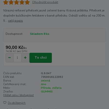
Ohodnotit produkt
Výrazný reflexní přívěsek jasně zelené barvy. Krásná ještěrka. Přívěsek je
doplněn kuličkovým řetízkem v barvě přívěsku. Odráží světlo až na 200 m.
S...
celý popis
Dostupnost
Skladem 8 ks
90,00 Kč
/
ks
74,38 Kč
bez DPH
To chci
Číslo produktu:
G.9.047
EAN kód:
7350016122092
Barva:
zelená
Certifikovaný mat.:
Ano
Motiv:
Příroda, zvířata
Značka:
GLIMMIS
Hlídat cenu / dostupnost
Do oblíbených