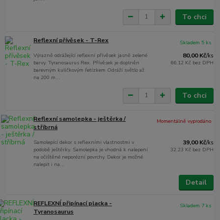
To chci
Reflexní přívěsek - T-Rex
Skladem 5 ks
Výrazně odrážející reflexní přívěsek jasně zelené
80,00 Kč
/
ks
barvy. Tyranosaurus Rex. Přívěsek je doplněn
66,12 Kč
bez DPH
barevným kuličkovým řetízkem Odráží světlo až
na 200 m...
To chci
Reflexní samolepka - ještěrka /
Momentálně vyprodáno
stříbrná
Samolepící dekor s reflexními vlastnostmi v
39,00 Kč
/
ks
podobě ještěrky. Samolepka je vhodná k nalepení
32,23 Kč
bez DPH
na očištěné neporézní povrchy. Dekor je možné
nalepit i na...
Detail
REFLEXNÍ připínací placka -
Skladem 7 ks
Tyranosaurus