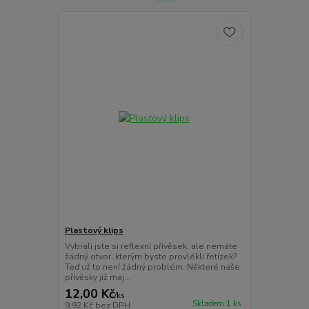
Plastový klips
Vybrali jste si reflexní přívěsek, ale nemáte
žádný otvor, kterým byste provlékli řetízek?
Teď už to není žádný problém. Některé naše
přívěsky již maj...
12,00 Kč
/
ks
Skladem 1 ks
9,92 Kč
bez DPH