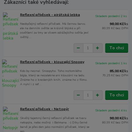
Zákazníci také vyhledávají:
Reflexní přívěsek - pirátská lebka
Skladem poslední 2 ks
Neobyčejný reflexní přívěsek. Má černou barvu,
98,00 Kč
/
ks
ale na denním světle se krásně blýská a při
80,99 Kč
bez DPH
osvětlení za tmy se vlivem odrážejícího světla jeví
světlý....
To chci
Reflexní přívěsek - klouzající Snoopy
Skladem poslední 1 ks
Kdo by neznal Snoopyho. Toho roztomilého
85,00 Kč
/
ks
bígla, který se nezalekne ani klouzání na ledu.
70,25 Kč
bez DPH
Známe ho z kreslených knih, známe ho z filmu.
A nyní i z ref...
To chci
Reflexní přívěsek - Netopýr
Skladem poslední 4 ks
Skvělý tajemný černý reflexní přívěsek ve tvaru
98,00 Kč
/
ks
netopýra, nebo možná i Batmana. :-) Díky černé
80,99 Kč
bez DPH
barvě je přes den jako normální přívěsek, který se
jen...