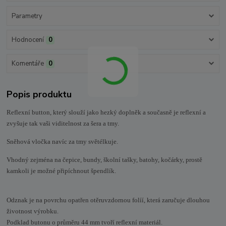
Parametry
Hodnocení
0
Komentáře
0
Popis produktu
Reflexní button, který slouží jako hezký doplněk a současně je reflexní a
zvyšuje tak vaši viditelnost za šera a tmy.
Sněhová vločka navíc za tmy světélkuje.
Vhodný zejména na čepice, bundy, školní tašky, batohy, kočárky, prostě
kamkoli je možné připíchnout špendlík.
Odznak je na povrchu opatřen otěruvzdornou folíí, která zaručuje dlouhou
životnost výrobku.
Podklad butonu o průměru 44 mm tvoří reflexní materiál.