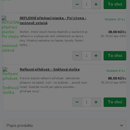
To chci
REFLEXNÍ připínací placka - Psí stopa -
Skladem 10 ks
neónově zelená
Button, který slouží hezký doplněk a současně je
36,00 Kč
/
ks
reflexní a zvyšuje tak vaši viditelnost za šera a
29,75 Kč
bez DPH
tmy. Vhodný zejména na čepice, bundy, školní
tašky,...
To chci
Reflexní přívěsek - Sněhová vločka
Skladem 8 ks
Krásný stylový reflexní přívěsek. Jednoduše
85,00 Kč
/
ks
připevni na batoh, kufr, na kočárek... prostě kam
70,25 Kč
bez DPH
chceš. Dodržet musíš jen jedno pravidlo -
přívěsek musí...
To chci
Popis produktu