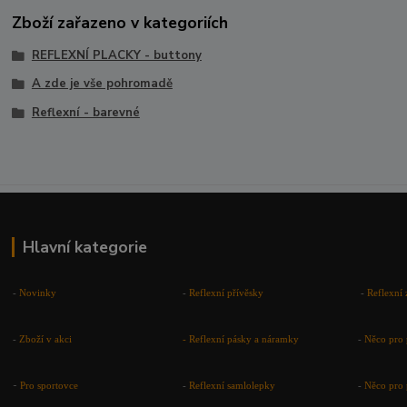
Zboží zařazeno v kategoriích
REFLEXNÍ PLACKY - buttony
A zde je vše pohromadě
Reflexní - barevné
Hlavní kategorie
-
Novinky
-
Reflexní přívěsky
-
Reflexní 
-
Zboží v akci
-
Reflexní pásky a náramky
-
Něco pro 
-
Pro sportovce
-
Reflexní samlolepky
-
Něco pro 