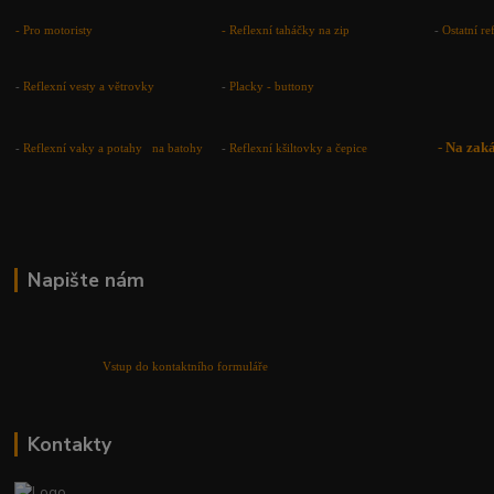
- Pro motoristy
-
Reflexní taháčky na zip
-
Ostatní r
-
Reflexní vesty a větrovky
-
Placky - buttony
-
Na zak
-
Reflexní vaky a potahy na batohy
-
Reflexní kšiltovky a čepice
Napište nám
Vstup do kontaktního formuláře
Kontakty