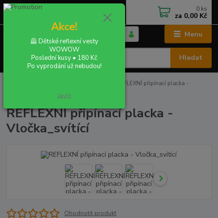
0
ks
+420 702 855 412
CZK
za
0,00 Kč
Po - Pá 9:00 - 16:00
Akce!
Menu
🦺 Dětské reflexní vesty
WOWOW
Hledat
Poslední kusy • 180 Kč
Po vyprodání už nebudou!
Úvod
REFLEXNÍ PLACKY - buttony
REFLEXNÍ připínací placka -
Vločka_svítící
Zavřít
REFLEXNÍ připínací placka -
Vločka_svítící
Ohodnotit produkt