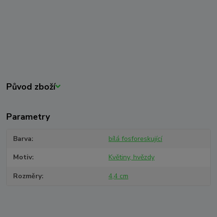
Původ zboží
Parametry
Barva
bílá fosforeskující
Motiv
Květiny, hvězdy
Rozměry
4,4 cm