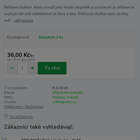
Reflexní button, který slouží jako hezký doplněk a současně je reflexní a
zvyšuje tak vaši viditelnost za šera a tmy. Sněhová vločka navíc za tmy
svě...
celý popis
Dostupnost
Skladem 2 ks
36,00 Kč
/
ks
29,75 Kč
bez DPH
To chci
Číslo produktu:
R.8.0016
Barva:
bílá fosforeskující
Motiv:
Květiny, hvězdy
Značka:
reflexpoint.cz
Hlídat cenu / dostupnost
Do oblíbených
Zákazníci také vyhledávají: