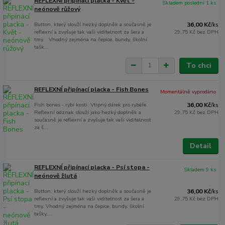
REFLEXNÍ připínací placka - Květ -
Skladem poslední 1 ks
neónově růžový
Button, který slouží hezký doplněk a současně je
36,00 Kč
/
ks
reflexní a zvyšuje tak vaši viditelnost za šera a
29,75 Kč
bez DPH
tmy. Vhodný zejména na čepice, bundy, školní
tašk...
To chci
REFLEXNÍ připínací placka - Fish Bones
Momentálně vyprodáno
Fish bones - rybí kosti. Vtipný dárek pro rybáře.
36,00 Kč
/
ks
Reflexní odznak slouží jako hezký doplněk a
29,75 Kč
bez DPH
současně je reflexní a zvyšuje tak vaši viditelnost
za š...
Detail
REFLEXNÍ připínací placka - Psí stopa -
Skladem 9 ks
neónově žlutá
Button, který slouží hezký doplněk a současně je
36,00 Kč
/
ks
reflexní a zvyšuje tak vaši viditelnost za šera a
29,75 Kč
bez DPH
tmy. Vhodný zejména na čepice, bundy, školní
tašky,...