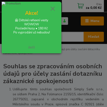
0
ks
+420 702 855 412
CZK
za
0,00 Kč
Po - Pá 9:00 - 16:00
Akce!
🦺 Dětské reflexní vesty
Menu
WOWOW
Poslední kusy • 180 Kč
Po vyprodání už nebudou!
Hledat
Zavřít
Úvod
Souhlas se zpracováním osobních údajů pro účely zaslání dotazníku
zákaznické spokojenosti
Souhlas se zpracováním osobních
údajů pro účely zaslání dotazníku
zákaznické spokojenosti
Udělujete tímto souhlas společnosti Simply Safe s.r.o.,
se sídlem Praha 2, Na Folimance 2155/15, identifikační číslo:
26775051, zapsané v obchodním rejstříku vedeném u
Městského soudu v Praze, spisová značka C 92921 (dále