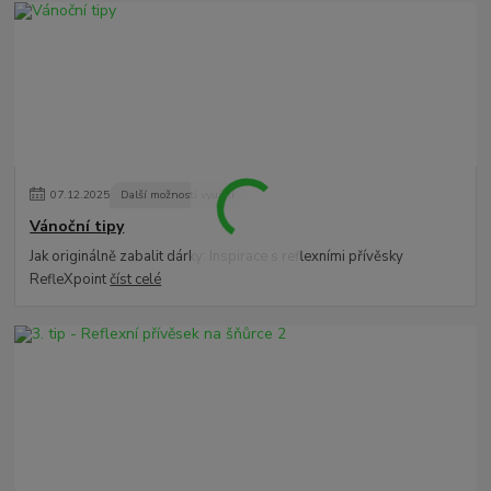
07
.
12
.
2025
Další možnosti využití
Vánoční tipy
Jak originálně zabalit dárky: Inspirace s reflexními přívěsky
RefleXpoint
číst celé