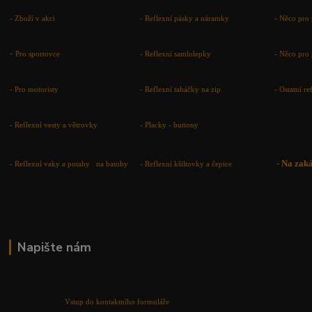
-
Zboží v akci
-
Reflexní pásky a náramky
-
Něco pro 
-
Pro sportovce
-
Reflexní samlolepky
-
Něco pro 
- Pro motoristy
-
Reflexní taháčky na zip
-
Ostatní r
-
Reflexní vesty a větrovky
-
Placky - buttony
-
Na zak
-
Reflexní vaky a potahy na batohy
-
Reflexní kšiltovky a čepice
Napište nám
Vstup do kontaktního formuláře