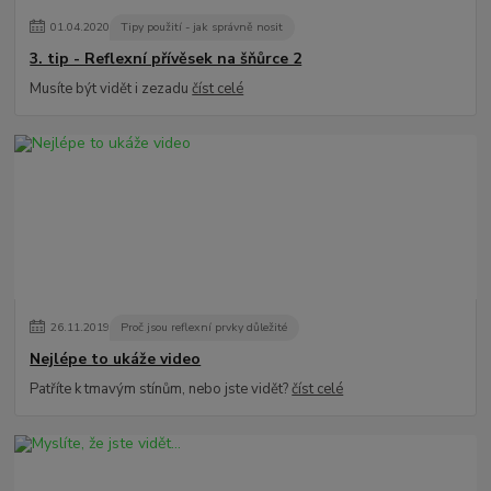
01
.
04
.
2020
Tipy použití - jak správně nosit
3. tip - Reflexní přívěsek na šňůrce 2
Musíte být vidět i zezadu
číst celé
26
.
11
.
2019
Proč jsou reflexní prvky důležité
Nejlépe to ukáže video
Patříte k tmavým stínům, nebo jste vidět?
číst celé