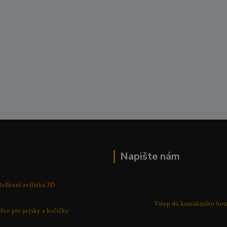
Napište nám
Reflexní zvířátka 3D
Vstup do kontaktního for
ěco pro pejsky a kočičky