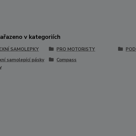
zařazeno v kategoriích
EXNÍ SAMOLEPKY
PRO MOTORISTY
POD
xní samolepící pásky
Compass
y