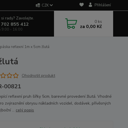
Přihlášení
CZK
 si rady? Zavolejte.
0
ks
 702 855 412
za
0,00 Kč
á 9:00 - 16:00
páska reflexní 1m x 5cm žlutá
žlutá
Ohodnotit produkt
R-00821
pící reflexní pruh šířky 5cm, barevné provedení žlutá. Vhodné
pro zvýraznění obrysu nákladních vozidel, dodávek, přívěsných
(boční ...
celý popis