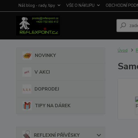
Náš blog - rady, tipy
VŠE O NÁKUPU
OBCHODNÍ POD
Úvod
NOVINKY
Samo
V AKCI
DOPRODEJ
TIPY NA DÁREK
REFLEXNÍ PŘÍVĚSKY