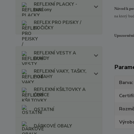
REFLEXNÍ PLACKY -
Návod k pou
buttony
na který bu
REFLEX PRO PEJSKY /
KOČIČKY
Upozornění
REFLEXNÍ VESTY A
BUNDY
Param
REFLEXNÍ VAKY, TAŠKY,
POTAHY
Barva
REFLEXNÍ KŠILTOVKY A
ČEPICE
Certif
Rozmě
OSTATNÍ
Výrob
DÁRKOVÉ OBALY