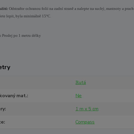
žití:
Odstraňte ochranou folii na zadní straně a nalepte na suchý, mastnoty a pra
dete lepit, byla minimálně 15°C.
:
Prodej po 1 metru délky
etry
žlutá
ikovaný mat.
Ne
ry
1 m x 5 cm
ce
Compass