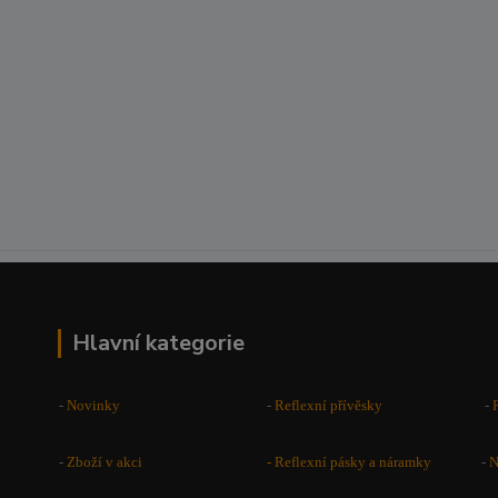
Hlavní kategorie
-
Novinky
-
Reflexní přívěsky
-
-
Zboží v akci
-
Reflexní pásky a náramky
-
N