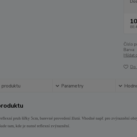
Dos
10
88,
Číslo p
Barva:
Hlídat 
Do 
s produktu
Parametry
Hodno
produktu
reflexní pruh šířky 5cm, barevné provedení žlutá. Vhodné např. pro zvýraznění ob
všude tam, kde je nutné reflexní zvýraznění.