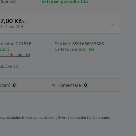
tupnost
Skladem poslední 1 ks
7,00 Kč
/
ks
...
43 Kč
bez DPH
roduktu:
C.01538
EAN kód:
8591686015386
žlutá
Certifikovaný mat.:
Ne
cenu / dostupnost
oblíbených
cení
0
Komentáře
0
rysu nákladních vozidel, dodávek, přívěsných vozíků (boční a zadní