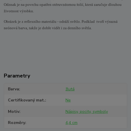
Odznak je na povrchu opatřen otěruvzdornou folií, která zaručuje dlouhou
životnost výrobku.
Obrázek je z reflexního materiálu - odráží světlo. Podklad tvoří výrazná
neónová barva, takže je dobře vidět i za denního světla.
Parametry
Barva
žlutá
Certifikovaný mat.
Ne
Motiv
Nápisy, pocity, symboly
Rozměry
4,4 cm