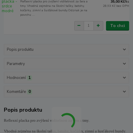
Reflexní placka pro zvýšení viditelnost za šera a
35,00 Kč
/
ks
tmy. Vhodná zejména na školní tašky, batohy,
28,93 Kč
bez DPH
kočárky, zimní a šusťákové bundy.Odznak je na
povrchu ...
To chci
Popis produktu
Parametry
Hodnocení
1
Komentáře
0
Popis produktu
Reflexní placka pro zvýšení viditelnost za šera a tmy.
Vhodná zejména na školní tašky, batohy, kočárky, zimní a šusťákové bundy.