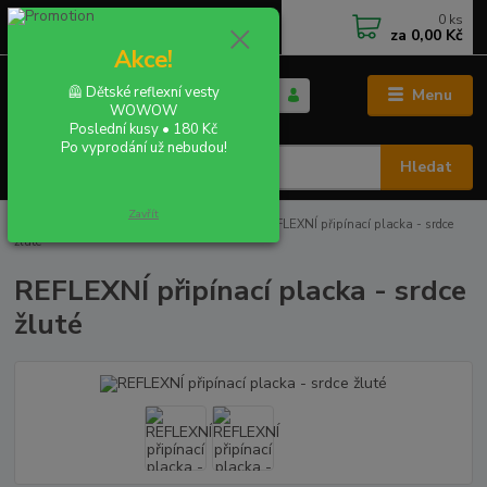
0
ks
+420 702 855 412
CZK
za
0,00 Kč
Po - Pá 9:00 - 16:00
Akce!
🦺 Dětské reflexní vesty
Menu
WOWOW
Poslední kusy • 180 Kč
Po vyprodání už nebudou!
Hledat
Zavřít
Úvod
REFLEXNÍ PLACKY - buttony
REFLEXNÍ připínací placka - srdce
žluté
REFLEXNÍ připínací placka - srdce
žluté