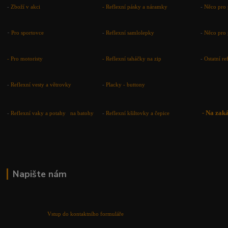
-
Zboží v akci
-
Reflexní pásky a náramky
-
Něco pro 
-
Pro sportovce
-
Reflexní samlolepky
-
Něco pro 
- Pro motoristy
-
Reflexní taháčky na zip
-
Ostatní r
-
Reflexní vesty a větrovky
-
Placky - buttony
-
Na zak
-
Reflexní vaky a potahy na batohy
-
Reflexní kšiltovky a čepice
Napište nám
Vstup do kontaktního formuláře