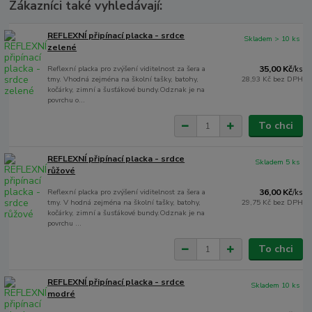
Zákazníci také vyhledávají:
REFLEXNÍ připínací placka - srdce
Skladem > 10 ks
zelené
Reflexní placka pro zvýšení viditelnost za šera a
35,00 Kč
/
ks
tmy. Vhodná zejména na školní tašky, batohy,
28,93 Kč
bez DPH
kočárky, zimní a šusťákové bundy.Odznak je na
povrchu o...
To chci
REFLEXNÍ připínací placka - srdce
Skladem 5 ks
růžové
Reflexní placka pro zvýšení viditelnost za šera a
36,00 Kč
/
ks
tmy. V hodná zejména na školní tašky, batohy,
29,75 Kč
bez DPH
kočárky, zimní a šusťákové bundy.Odznak je na
povrchu ...
To chci
REFLEXNÍ připínací placka - srdce
Skladem 10 ks
modré