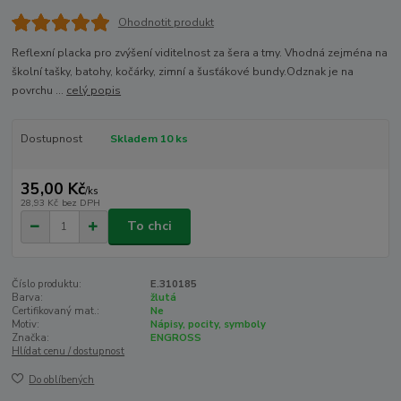
Ohodnotit produkt
Reflexní placka pro zvýšení viditelnost za šera a tmy. Vhodná zejména na
školní tašky, batohy, kočárky, zimní a šusťákové bundy.Odznak je na
povrchu ...
celý popis
Dostupnost
Skladem 10 ks
35,00 Kč
/
ks
28,93 Kč
bez DPH
To chci
Číslo produktu:
E.310185
Barva:
žlutá
Certifikovaný mat.:
Ne
Motiv:
Nápisy, pocity, symboly
Značka:
ENGROSS
Hlídat cenu / dostupnost
Do oblíbených