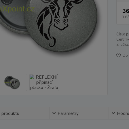
36
29,
Číslo p
Certifi
Značka:
Do 
s produktu
Parametry
Hodno