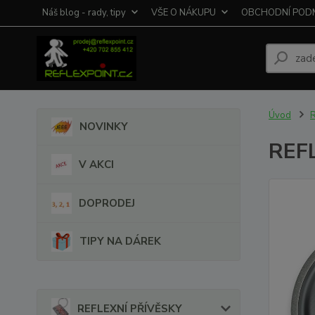
Náš blog - rady, tipy
VŠE O NÁKUPU
OBCHODNÍ POD
Úvod
R
NOVINKY
REFL
V AKCI
DOPRODEJ
TIPY NA DÁREK
REFLEXNÍ PŘÍVĚSKY