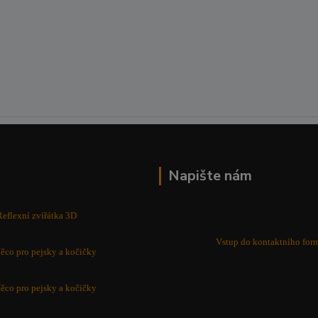
Napište nám
Reflexní zvířátka 3D
Vstup do kontaktního for
ěco pro pejsky a kočičky
ěco pro pejsky a kočičky