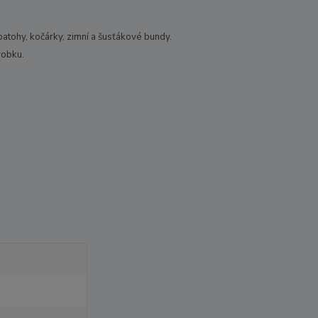
batohy, kočárky, zimní a šusťákové bundy.
robku.