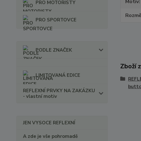
Motiv
PRO MOTORISTY
Rozmě
PRO SPORTOVCE
PODLE ZNAČEK
Zboží 
LIMITOVANÁ EDICE
REFL
butt
REFLEXNÍ PRVKY NA ZAKÁZKU
- vlastní motiv
JEN VYSOCE REFLEXNÍ
A zde je vše pohromadě