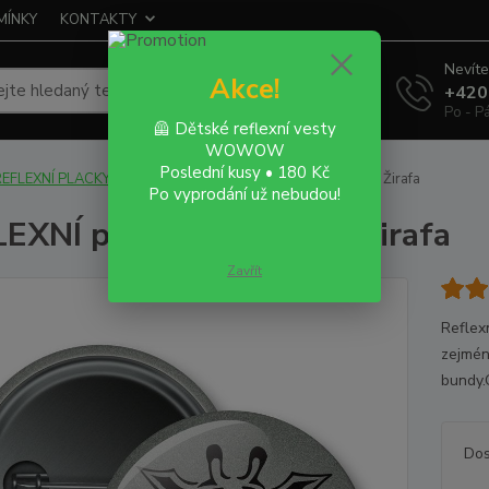
MÍNKY
KONTAKTY
Nevíte
Akce!
Hledat
+420
Po - P
🦺 Dětské reflexní vesty
WOWOW
Poslední kusy • 180 Kč
EFLEXNÍ PLACKY - buttony
REFLEXNÍ připínací placka - Žirafa
Po vyprodání už nebudou!
EXNÍ připínací placka - Žirafa
Zavřít
Reflex
zejmén
bundy.
Dos