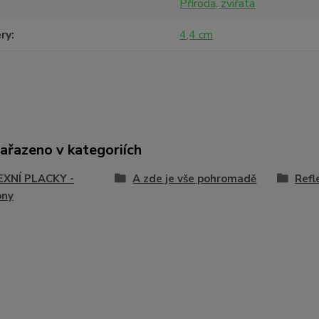
Příroda, zvířata
ry
4,4 cm
zařazeno v kategoriích
EXNÍ PLACKY -
A zde je vše pohromadě
Refl
ony