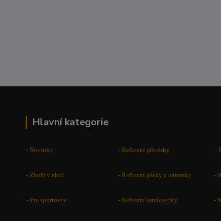
Hlavní kategorie
-
Novinky
-
Reflexní přívěsky
-
-
Zboží v akci
-
Reflexní pásky a náramky
-
N
-
Pro sportovce
-
Reflexní samlolepky
-
N