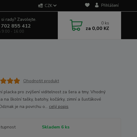
Přihlášení
CZK
 si rady? Zavolejte.
0
ks
 702 855 412
za
0,00 Kč
á 9:00 - 16:00
Ohodnotit produkt
ní placka pro zvýšení viditelnost za šera a tmy. Vhodný
a na školní tašky, batohy, kočárky, zimní a šusťákové
Odznak je na povrchu o...
celý popis
tupnost
Skladem 6 ks