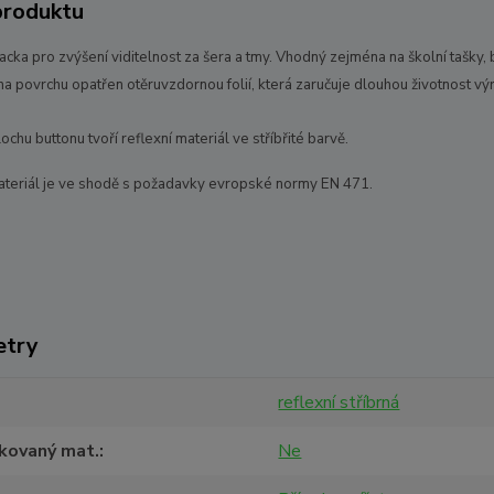
produktu
acka pro zvýšení viditelnost za šera a tmy. Vhodný zejména na školní tašky, 
na povrchu opatřen otěruvzdornou folií, která zaručuje dlouhou životnost vý
lochu buttonu tvoří reflexní materiál ve stříbřité barvě.
ateriál je ve shodě s požadavky evropské normy EN 471.
etry
reflexní stříbrná
ikovaný mat.
Ne