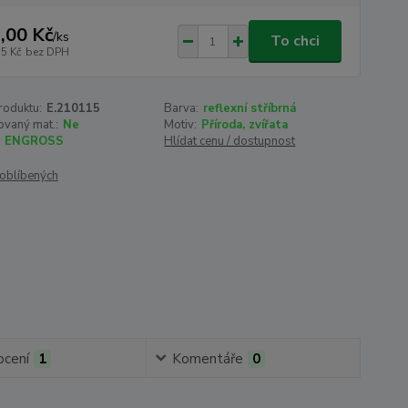
,00 Kč
/
ks
To chci
75 Kč
bez DPH
roduktu:
E.210115
Barva:
reflexní stříbrná
kovaný mat.:
Ne
Motiv:
Příroda, zvířata
ENGROSS
Hlídat cenu / dostupnost
oblíbených
cení
1
Komentáře
0