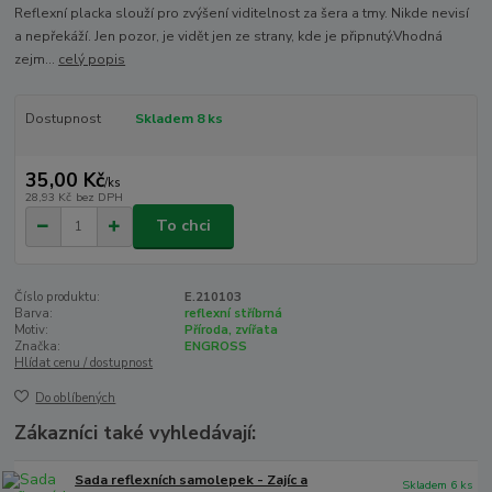
Reflexní placka slouží pro zvýšení viditelnost za šera a tmy. Nikde nevisí
a nepřekáží. Jen pozor, je vidět jen ze strany, kde je připnutý.Vhodná
zejm...
celý popis
Dostupnost
Skladem 8 ks
35,00 Kč
/
ks
28,93 Kč
bez DPH
To chci
Číslo produktu:
E.210103
Barva:
reflexní stříbrná
Motiv:
Příroda, zvířata
Značka:
ENGROSS
Hlídat cenu / dostupnost
Do oblíbených
Zákazníci také vyhledávají:
Sada reflexních samolepek - Zajíc a
Skladem 6 ks