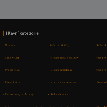
Hlavní kategorie
-
Novinky
-
Reflexní přívěsky
-
Reflexní 
-
Zboží v akci
-
Reflexní pásky a náramky
-
Něco pro 
-
Pro sportovce
-
Reflexní samlolepky
-
Něco pro 
- Pro motoristy
-
Reflexní taháčky na zip
-
Ostatní r
-
Reflexní vesty a větrovky
-
Placky - buttony