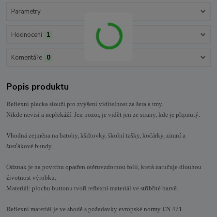
Parametry
Hodnocení
1
Komentáře
0
Popis produktu
Reflexní placka slouží pro zvýšení viditelnost za šera a tmy.
Nikde nevisí a nepřekáží. Jen pozor, je vidět jen ze strany, kde je připnutý.
Vhodná zejména na batohy, kšiltovky, školní tašky, kočárky, zimní a
šusťákové bundy.
Odznak je na povrchu opatřen otěruvzdornou folií, která zaručuje dlouhou
životnost výrobku.
Materiál: plochu buttonu tvoří reflexní materiál ve stříbřité barvě.
Reflexní materiál je ve shodě s požadavky evropské normy EN 471.