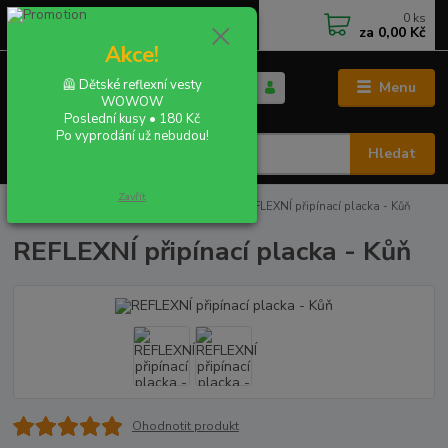
0
ks
+420 702 855 412
CZK
za
0,00 Kč
Po - Pá 9:00 - 16:00
Akce!
🦺 Dětské reflexní vesty
Menu
WOWOW
Poslední kusy • 180 Kč
Po vyprodání už nebudou!
Hledat
Zavřít
Úvod
REFLEXNÍ PLACKY - buttony
REFLEXNÍ připínací placka - Kůň
REFLEXNÍ připínací placka - Kůň
Ohodnotit produkt