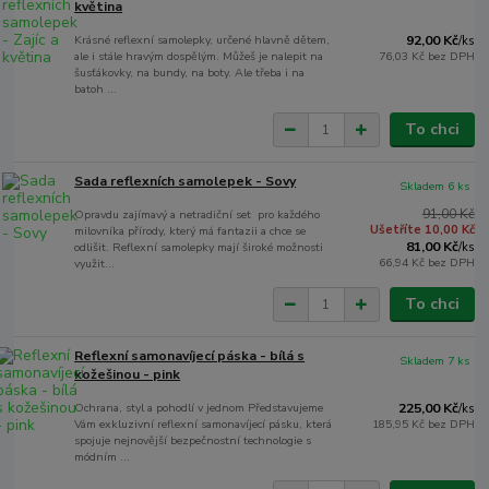
květina
Krásné reflexní samolepky, určené hlavně dětem,
92,00 Kč
/
ks
ale i stále hravým dospělým. Můžeš je nalepit na
76,03 Kč
bez DPH
šusťákovky, na bundy, na boty. Ale třeba i na
batoh ...
To chci
Sada reflexních samolepek - Sovy
Skladem 6 ks
91,00 Kč
Opravdu zajímavý a netradiční set pro každého
Ušetříte 10,00 Kč
milovníka přírody, který má fantazii a chce se
81,00 Kč
odlišit. Reflexní samolepky mají široké možnosti
/
ks
66,94 Kč
bez DPH
využit...
To chci
Reflexní samonavíjecí páska - bílá s
Skladem 7 ks
kožešinou - pink
Ochrana, styl a pohodlí v jednom Představujeme
225,00 Kč
/
ks
Vám exkluzivní reflexní samonavíjecí pásku, která
185,95 Kč
bez DPH
spojuje nejnovější bezpečnostní technologie s
módním ...