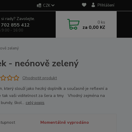
Přihlášení
CZK
 si rady? Zavolejte.
0
ks
 702 855 412
za
0,00 Kč
á 9:00 - 16:00
nově zelený
ek - neónově zelený
Ohodnotit produkt
, který slouží jako hezký doplněk a současně je reflexní a
e tak vaši viditelnost za šera a tmy. Vhodný zejména na
 bundy, škol...
celý popis
tupnost
Momentálně vyprodáno