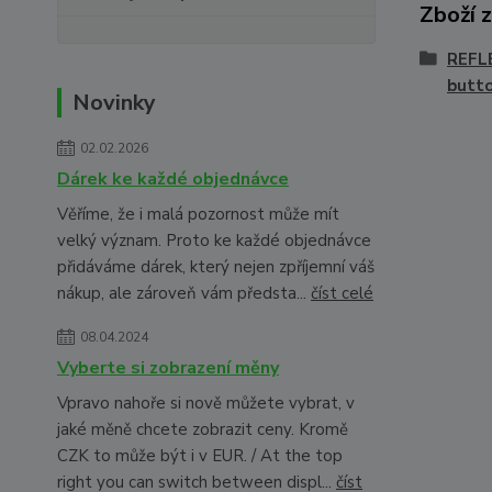
Zboží 
REFL
butt
Novinky
02.02.2026
Dárek ke každé objednávce
Věříme, že i malá pozornost může mít
velký význam. Proto ke každé objednávce
přidáváme dárek, který nejen zpříjemní váš
nákup, ale zároveň vám předsta...
číst celé
08.04.2024
Vyberte si zobrazení měny
Vpravo nahoře si nově můžete vybrat, v
jaké měně chcete zobrazit ceny. Kromě
CZK to může být i v EUR. / At the top
right you can switch between displ...
číst