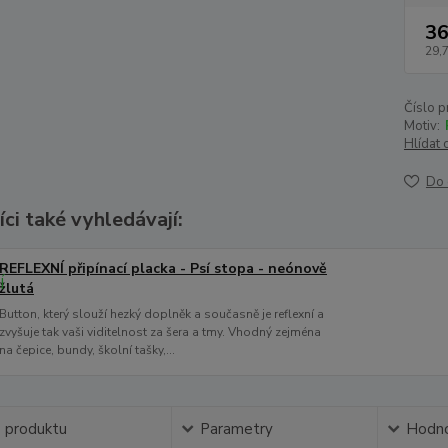
36
29,
Číslo p
Motiv:
Hlídat 
Do 
ci také vyhledávají:
REFLEXNÍ připínací placka - Psí stopa - neónově
žlutá
Button, který slouží hezký doplněk a současně je reflexní a
zvyšuje tak vaši viditelnost za šera a tmy. Vhodný zejména
na čepice, bundy, školní tašky,...
s produktu
Parametry
Hodno