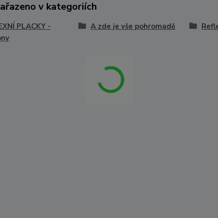
zařazeno v kategoriích
EXNÍ PLACKY -
A zde je vše pohromadě
Refl
ony