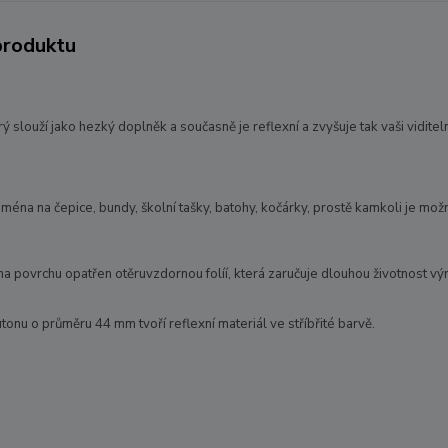
produktu
rý slouží jako hezký doplněk a současně je reflexní a zvyšuje tak vaši viditel
éna na čepice, bundy, školní tašky, batohy, kočárky, prostě kamkoli je možn
na povrchu opatřen otěruvzdornou folíí, která zaručuje dlouhou životnost vý
onu o průměru 44 mm tvoří reflexní materiál ve stříbřité barvě.