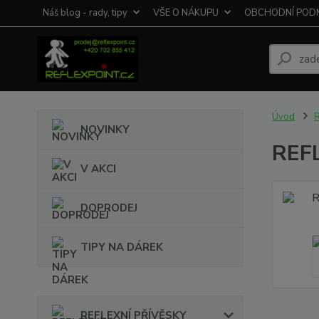
Náš blog - rady, tipy
VŠE O NÁKUPU
OBCHODNÍ POD
Úvod
R
NOVINKY
REFL
V AKCI
DOPRODEJ
TIPY NA DÁREK
REFLEXNÍ PŘÍVĚSKY