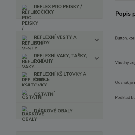
REFLEX PRO PEJSKY /
KOČIČKY
Popis 
REFLEXNÍ VESTY A
Button, kte
BUNDY
REFLEXNÍ VAKY, TAŠKY,
POTAHY
Vhodný zejm
REFLEXNÍ KŠILTOVKY A
ČEPICE
Odznak je 
OSTATNÍ
Podklad but
DÁRKOVÉ OBALY