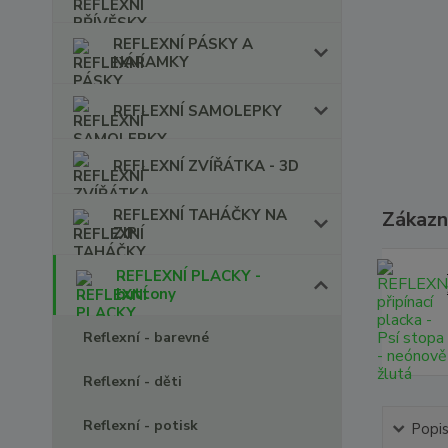
REFLEXNÍ PÁSKY A
NÁRAMKY
REFLEXNÍ SAMOLEPKY
REFLEXNÍ ZVÍŘÁTKA - 3D
REFLEXNÍ TAHÁČKY NA
Zákazní
ZIP
REFLEXNÍ PLACKY -
buttony
Reflexní - barevné
Reflexní - děti
Reflexní - potisk
Popi