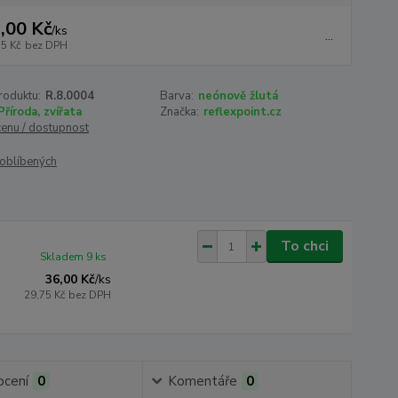
,00 Kč
/
ks
...
75 Kč
bez DPH
roduktu:
R.8.0004
Barva:
neónově žlutá
Příroda, zvířata
Značka:
reflexpoint.cz
cenu / dostupnost
oblíbených
To chci
Skladem 9 ks
36,00 Kč
/
ks
29,75 Kč
bez DPH
cení
0
Komentáře
0