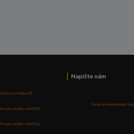
Napište nám
Reflexní zvířátka 3D
Vstup do kontaktního for
ěco pro pejsky a kočičky
ěco pro pejsky a kočičky