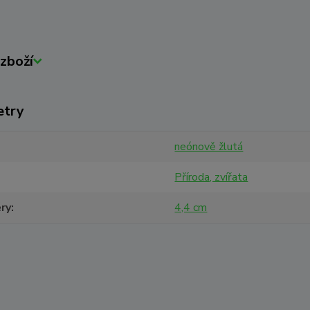
zboží
etry
neónově žlutá
Příroda, zvířata
ry
4,4 cm