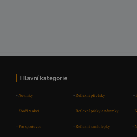
Hlavní kategorie
-
Novinky
-
Reflexní přívěsky
-
-
Zboží v akci
-
Reflexní pásky a náramky
-
N
-
Pro sportovce
-
Reflexní samlolepky
-
N