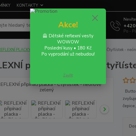
MÍNKY
KONTAKTY
Nevíte
Akce!
Hledat
+420
Po - P
🦺 Dětské reflexní vesty
WOWOW
Poslední kusy • 180 Kč
EFLEXNÍ PLACKY - buttony
REFLEXNÍ připínací placka - Čtyřlístek - neó
Po vyprodání už nebudou!
EXNÍ připínací placka - Čtyřlíst
Zavřít
Button
zvyšuj
čepice,
Dos