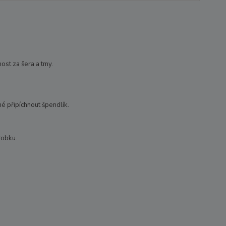
nost za šera a tmy.
é připíchnout špendlík.
robku.