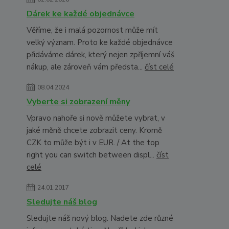
Dárek ke každé objednávce
Věříme, že i malá pozornost může mít
velký význam. Proto ke každé objednávce
přidáváme dárek, který nejen zpříjemní váš
nákup, ale zároveň vám předsta...
číst celé
08.04.2024
Vyberte si zobrazení měny
Vpravo nahoře si nově můžete vybrat, v
jaké měně chcete zobrazit ceny. Kromě
CZK to může být i v EUR. / At the top
right you can switch between displ...
číst
celé
24.01.2017
Sledujte náš blog
Sledujte náš nový blog. Nadete zde různé