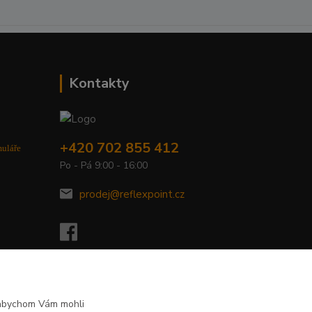
Kontakty
+420 702 855 412
muláře
Po - Pá 9:00 - 16:00
prodej@reflexpoint.cz
 abychom Vám mohli