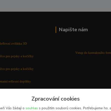
Napište nám
Reflexní zvířátka 3D
Vstup do kontaktního for
ěco pro pejsky a kočičky
ěco pro pejsky a kočičky
statní reflexní doplňky
Zpracování cookies
eři Vás žádají o
souhlas
s použitím souborů cookies. Potřebujeme ho,
Na zakázku