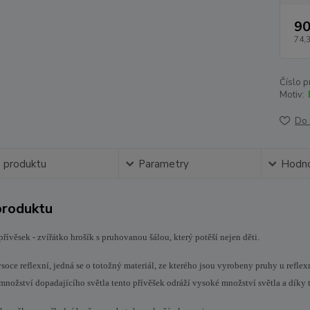
90
74,
Číslo p
Motiv:
Do 
s produktu
Parametry
Hodno
produktu
přívěsek - zvířátko hrošík s pruhovanou šálou, který potěší nejen děti.
soce reflexní, jedná se o totožný materiál, ze kterého jsou vyrobeny pruhy u reflex
množství dopadajícího světla tento přívěšek odráží vysoké množství světla a díky 