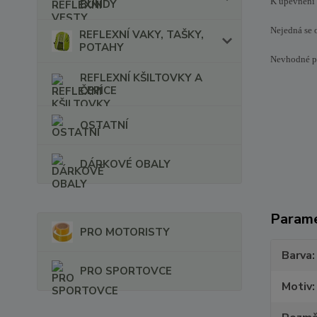
K upevnění 
BUNDY
Nejedná se 
REFLEXNÍ VAKY, TAŠKY,
POTAHY
Nevhodné pro
REFLEXNÍ KŠILTOVKY A
ČEPICE
OSTATNÍ
DÁRKOVÉ OBALY
Param
PRO MOTORISTY
Barva
PRO SPORTOVCE
Motiv