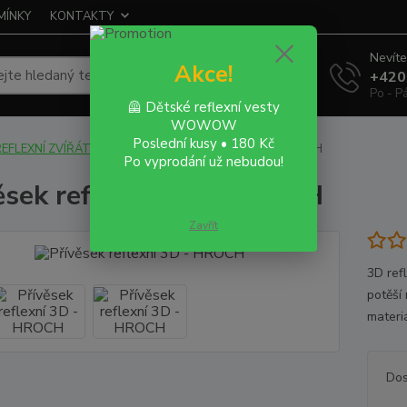
MÍNKY
KONTAKTY
Nevíte
Akce!
Hledat
+420
Po - P
🦺 Dětské reflexní vesty
WOWOW
Poslední kusy • 180 Kč
EFLEXNÍ ZVÍŘÁTKA - 3D
Přívěsek reflexní 3D - HROCH
Po vyprodání už nebudou!
ěsek reflexní 3D - HROCH
Zavřít
3D refl
potěší 
materiá
Dos