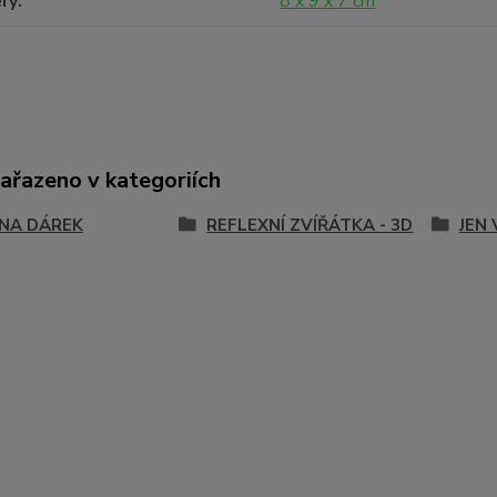
ry
8 x 9 x 7 cm
zařazeno v kategoriích
 NA DÁREK
REFLEXNÍ ZVÍŘÁTKA - 3D
JEN