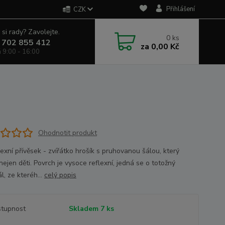
Přihlášení
CZK
 si rady? Zavolejte.
0
ks
 702 855 412
za
0,00 Kč
á 9:00 - 16:00
Ohodnotit produkt
exní přívěsek - zvířátko hrošík s pruhovanou šálou, který
nejen děti. Povrch je vysoce reflexní, jedná se o totožný
l, ze kteréh...
celý popis
tupnost
Skladem 7 ks