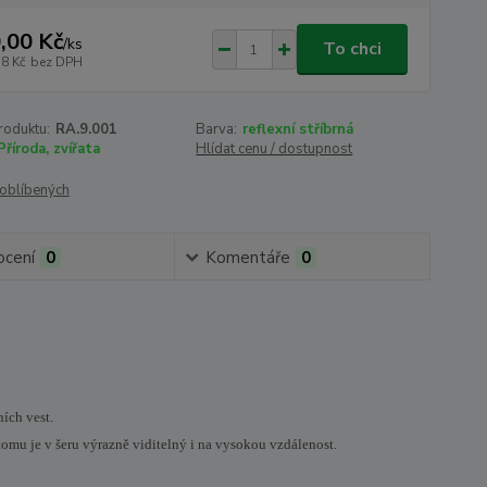
,00 Kč
/
ks
To chci
38 Kč
bez DPH
roduktu:
RA.9.001
Barva:
reflexní stříbrná
Příroda, zvířata
Hlídat cenu / dostupnost
oblíbených
cení
0
Komentáře
0
ních vest.
tomu je v šeru výrazně viditelný i na vysokou vzdálenost.