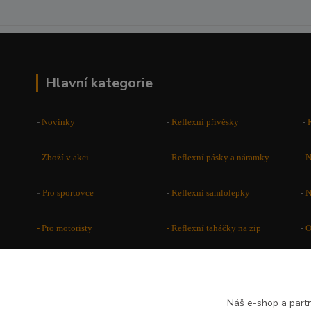
Hlavní kategorie
-
Novinky
-
Reflexní přívěsky
-
-
Zboží v akci
-
Reflexní pásky a náramky
-
N
-
Pro sportovce
-
Reflexní samlolepky
-
N
- Pro motoristy
-
Reflexní taháčky na zip
-
O
-
Reflexní vesty a větrovky
-
Placky - buttony
-
Reflexní vaky a potahy na
Náš e-shop a partn
-
-
Reflexní kšiltovky a čepice