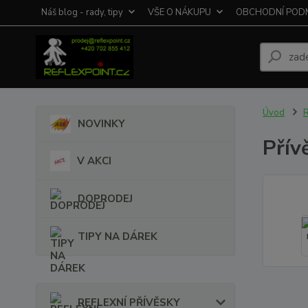
Náš blog - rady, tipy
VŠE O NÁKUPU
OBCHODNÍ POD
Úvod
R
NOVINKY
Přív
V AKCI
DOPRODEJ
TIPY NA DÁREK
REFLEXNÍ PŘÍVĚSKY