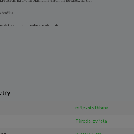
kroužkem na školní brašnu, na batoh, na kočárek, na zip.
o hračku.
 děti do 3 let - obsahuje malé části.
etry
reflexní stříbrná
Příroda, zvířata