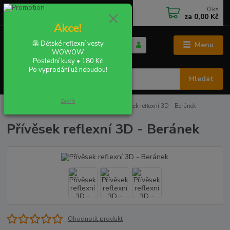
0
ks
+420 702 855 412
CZK
za
0,00 Kč
Po - Pá 9:00 - 16:00
Akce!
🦺 Dětské reflexní vesty
Menu
WOWOW
Poslední kusy • 180 Kč
Po vyprodání už nebudou!
Hledat
Zavřít
Úvod
REFLEXNÍ ZVÍŘÁTKA - 3D
Přívěsek reflexní 3D - Beránek
Přívěsek reflexní 3D - Beránek
Ohodnotit produkt