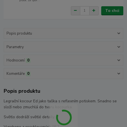
práce, za spor...
To chci
Popis produktu
Parametry
Hodnocení
0
Komentáře
0
Popis produktu
Legrační kocour Ed jako taška s reflexním potiskem. Snadno se
složí nebo zmuchlá do tvaru kocourka.
Světlo dodráží světlé detaily.
Vyrobeno z recyklovaných PET.