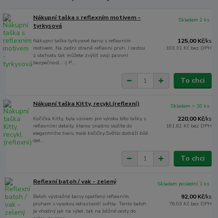
Nákupní taška s reflexním motivem -
Skladem 2 ks
tyrkysová
Nákupní taška tyrkysové barvy s reflexním
125,00 Kč
/
ks
motivem. Na zadní straně reflexní pruh. I cestou
103,31 Kč
bez DPH
z obchodu tak můžete zvýšit svoji pasivní
bezpečnost. :-) P...
To chci
Nákupní taška Kitty, recykl.(reflexní)
Skladem > 10 ks
Kočička Kitty, byla vzorem pro výrobu této tašky s
220,00 Kč
/
ks
reflexními detaily, kterou snadno složíte do
181,82 Kč
bez DPH
elegantního tvaru malé kočičky.Světlo dodráží bílé
det...
To chci
Reflexní batoh / vak - zelený
Skladem poslední 1 ks
Batoh výstražné barvy opatřený reflexním
92,00 Kč
/
ks
pruhem s vysokou odrazivostí světla. Tento batoh
76,03 Kč
bez DPH
je vhodný jak na výlet, tak na běžné cesty do