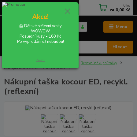
0
ks
+420 702 855 412
CZK
za
0,00 Kč
Po - Pá 9:00 - 16:00
Akce!
🦺 Dětské reflexní vesty
Menu
WOWOW
Poslední kusy • 180 Kč
Po vyprodání už nebudou!
Hledat
Zavřít
Úvod
REFLEXNÍ VAKY, TAŠKY, POTAHY
Reflexní nákupní tašky
Nákupní taška kocour ED, recykl.(reflexní)
Nákupní taška kocour ED, recykl.
(reflexní)