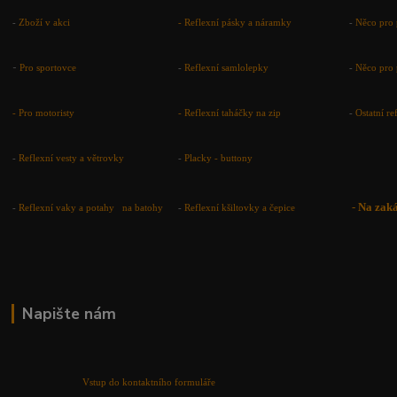
-
Zboží v akci
-
Reflexní pásky a náramky
-
Něco pro 
-
Pro sportovce
-
Reflexní samlolepky
-
Něco pro 
- Pro motoristy
-
Reflexní taháčky na zip
-
Ostatní r
-
Reflexní vesty a větrovky
-
Placky - buttony
-
Na zak
-
Reflexní vaky a potahy na batohy
-
Reflexní kšiltovky a čepice
Napište nám
Vstup do kontaktního formuláře