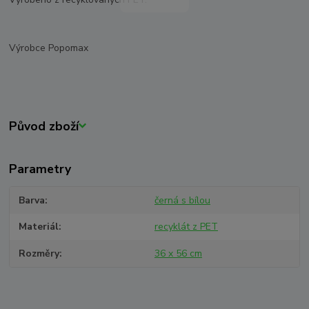
Výrobce Popomax
Původ zboží
Parametry
Barva
černá s bílou
Materiál
recyklát z PET
Rozměry
36 x 56 cm