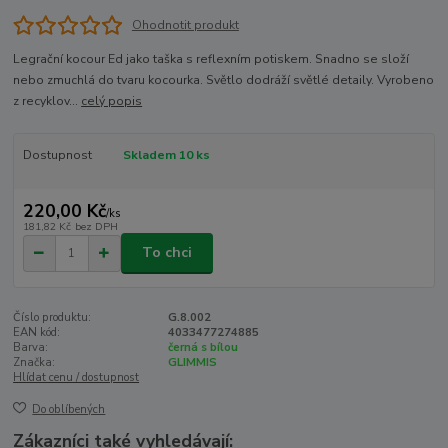
Ohodnotit produkt
Legrační kocour Ed jako taška s reflexním potiskem. Snadno se složí
nebo zmuchlá do tvaru kocourka. Světlo dodráží světlé detaily. Vyrobeno
z recyklov...
celý popis
Dostupnost
Skladem 10 ks
220,00 Kč
/
ks
181,82 Kč
bez DPH
To chci
Číslo produktu:
G.8.002
EAN kód:
4033477274885
Barva:
černá s bílou
Značka:
GLIMMIS
Hlídat cenu / dostupnost
Do oblíbených
Zákazníci také vyhledávají: