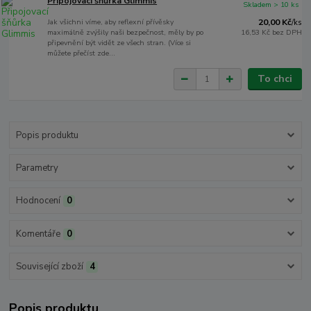
Připojovací šňůrka Glimmis
Skladem > 10 ks
Jak všichni víme, aby reflexní přívěsky
20,00 Kč
/
ks
maximálně zvýšily naši bezpečnost, měly by po
16,53 Kč
bez DPH
připevnění být vidět ze všech stran. (Více si
můžete přečíst zde...
To chci
Popis produktu
Parametry
Hodnocení
0
Komentáře
0
Související zboží
4
Popis produktu