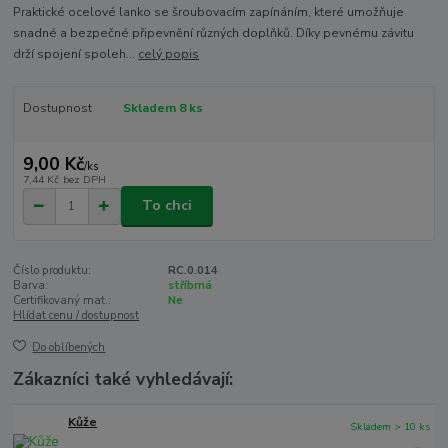
Praktické ocelové lanko se šroubovacím zapínáním, které umožňuje
snadné a bezpečné připevnění různých doplňků. Díky pevnému závitu
drží spojení spoleh...
celý popis
Dostupnost
Skladem 8 ks
9,00 Kč
/
ks
7,44 Kč
bez DPH
To chci
Číslo produktu:
RC.0.014
Barva:
stříbrná
Certifikovaný mat.:
Ne
Hlídat cenu / dostupnost
Do oblíbených
Zákazníci také vyhledávají:
Kůže
Skladem > 10 ks