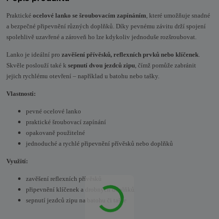
Praktické
ocelové lanko se šroubovacím zapínáním
, které umožňuje snadné
a bezpečné připevnění různých doplňků. Díky pevnému závitu drží spojení
spolehlivě uzavřené a zároveň ho lze kdykoliv jednoduše rozšroubovat.
Lanko je ideální pro
zavěšení přívěsků, reflexních prvků nebo klíčenek
.
Skvěle poslouží také k
sepnutí dvou jezdců zipu
, čímž pomůže zabránit
jejich rychlému otevření – například u batohu nebo tašky.
Vlastnosti:
pevné ocelové lanko
praktické šroubovací zapínání
opakovaně použitelné
jednoduché a rychlé připevnění přívěsků nebo doplňků
Využití:
zavěšení reflexních přívěsků
připevnění klíčenek a drobných doplňků
sepnutí jezdců zipu na batohu či tašce