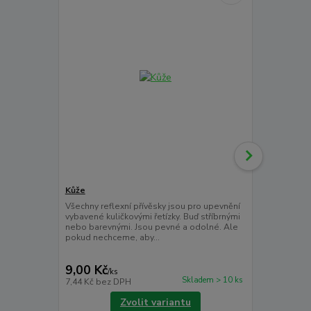
Kůže
Plastový kli
Všechny reflexní přívěsky jsou pro upevnění
Vybrali jste 
vybavené kuličkovými řetízky. Buď stříbrnými
žádný otvor, 
nebo barevnými. Jsou pevné a odolné. Ale
Teď už to ne
pokud nechceme, aby...
přívěsky již m
9,00 Kč
12,00 Kč
/
ks
Skladem > 10 ks
7,44 Kč
bez DPH
9,92 Kč
bez 
Zvolit variantu