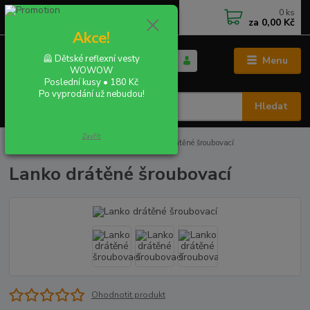
0
ks
+420 702 855 412
CZK
za
0,00 Kč
Po - Pá 9:00 - 16:00
Akce!
🦺 Dětské reflexní vesty
Menu
WOWOW
Poslední kusy • 180 Kč
Po vyprodání už nebudou!
Hledat
Zavřít
Úvod
A zde je vše pohromadě
Lanko drátěné šroubovací
Lanko drátěné šroubovací
Ohodnotit produkt