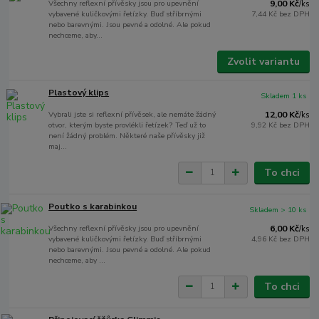
Všechny reflexní přívěsky jsou pro upevnění
9,00 Kč
/
ks
vybavené kuličkovými řetízky. Buď stříbrnými
7,44 Kč
bez DPH
nebo barevnými. Jsou pevné a odolné. Ale pokud
nechceme, aby...
Zvolit variantu
Plastový klips
Skladem 1 ks
Vybrali jste si reflexní přívěsek, ale nemáte žádný
12,00 Kč
/
ks
otvor, kterým byste provlékli řetízek? Teď už to
9,92 Kč
bez DPH
není žádný problém. Některé naše přívěsky již
maj...
To chci
Poutko s karabinkou
Skladem > 10 ks
Všechny reflexní přívěsky jsou pro upevnění
6,00 Kč
/
ks
vybavené kuličkovými řetízky. Buď stříbrnými
4,96 Kč
bez DPH
nebo barevnými. Jsou pevné a odolné. Ale pokud
nechceme, aby ...
To chci