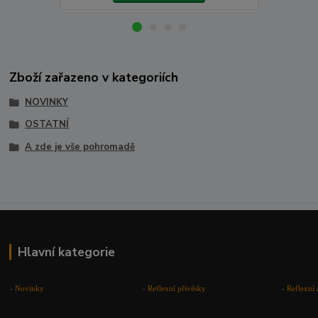
Zboží zařazeno v kategoriích
NOVINKY
OSTATNÍ
A zde je vše pohromadě
Hlavní kategorie
-
Novinky
-
Reflexní přívěsky
-
Reflexní 