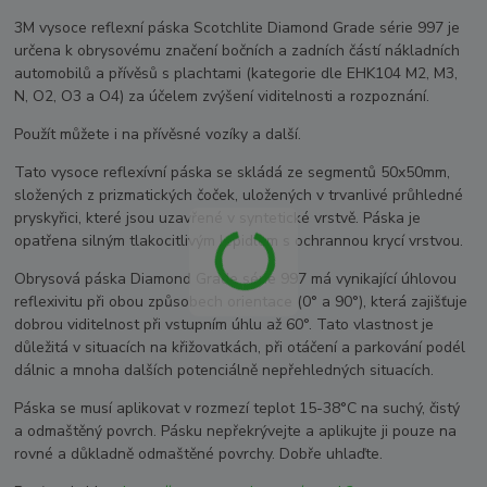
3M vysoce reflexní páska Scotchlite Diamond Grade série 997 je
určena k obrysovému značení bočních a zadních částí nákladních
automobilů a přívěsů s plachtami (kategorie dle EHK104 M2, M3,
N, O2, O3 a O4) za účelem zvýšení viditelnosti a rozpoznání.
Použít můžete i na přívěsné vozíky a další.
Tato vysoce reflexívní páska se skládá ze segmentů 50x50mm,
složených z prizmatických čoček, uložených v trvanlivé průhledné
pryskyřici, které jsou uzavřené v syntetické vrstvě. Páska je
opatřena silným tlakocitlivým lepidlem s ochrannou krycí vrstvou.
Obrysová páska Diamond Grade série 997 má vynikající úhlovou
reflexivitu při obou způsobech orientace (0° a 90°), která zajišťuje
dobrou viditelnost při vstupním úhlu až 60°. Tato vlastnost je
důležitá v situacích na křižovatkách, při otáčení a parkování podél
dálnic a mnoha dalších potenciálně nepřehledných situacích.
Páska se musí aplikovat v rozmezí teplot 15-38°C na suchý, čistý
a odmaštěný povrch. Pásku nepřekrývejte a aplikujte ji pouze na
rovné a důkladně odmaštěné povrchy. Dobře uhlaďte.