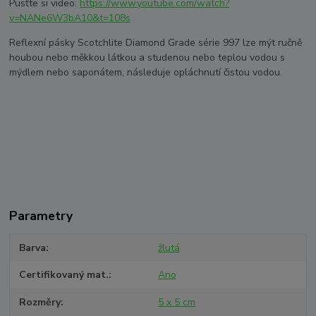
Pusťte si video:
https://www.youtube.com/watch?
v=NANe6W3bA10&t=108s
Reflexní pásky Scotchlite Diamond Grade série 997 lze mýt ručně
houbou nebo měkkou látkou a studenou nebo teplou vodou s
mýdlem nebo saponátem, následuje opláchnutí čistou vodou.
Parametry
Barva
žlutá
Certifikovaný mat.
Ano
Rozměry
5 x 5 cm