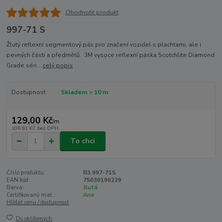
Ohodnotit produkt
997-71 S
Žlutý reflexní segmentový pás pro značení vozidel s plachtami, ale i
pevných části a předmětů. 3M vysoce reflexní páska Scotchlite Diamond
Grade séri...
celý popis
Dostupnost
Skladem > 10 m
129,00 Kč
/
m
106,61 Kč
bez DPH
To chci
Číslo produktu:
R3.997-71S
EAN kód:
75030190229
Barva:
žlutá
Certifikovaný mat.:
Ano
Hlídat cenu / dostupnost
Do oblíbených