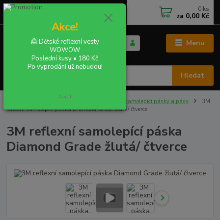
0
ks
+420 702 855 412
CZK
za
0,00 Kč
Po - Pá 9:00 - 16:00
Akce!
🦺 Dětské reflexní vesty
Menu
WOWOW
Poslední kusy • 180 Kč
Po vyprodání už nebudou!
Hledat
Zavřít
Úvod
REFLEXNÍ SAMOLEPKY
Reflexní samolepící pásky a pásy
3M
reflexní samolepící páska Diamond Grade žlutá/ čtverce
3M reflexní samolepící páska
Diamond Grade žlutá/ čtverce