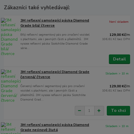
Zákazníci také vyhledávají:
3M reflexní samolepící páska Diamond
Není skladem
Grade bílá/ čtverce
Bílý reflexní segmentový pás pro značení vozidel
129,00 Kč
/
m
s plachtami, ale i pevných části a předmětů. 3M
106,61 Kč
bez DPH
vysoce reflexní páska Scotchlite Diamond Grade
série...
Detail
3M reflexní samolepící Diamond Grade
Skladem > 10 m
červená/ čtverce
Červený reflexní segmentový pás pro značení
129,00 Kč
/
m
vozidel s plachtami, ale i pevných části a
106,61 Kč
bez DPH
předmětů. 3M vysoce reflexní páska Scotchlite
Diamond Grad...
To chci
3M reflexní samolepící páska Diamond
Skladem > 10 m
Grade neónově žlutá