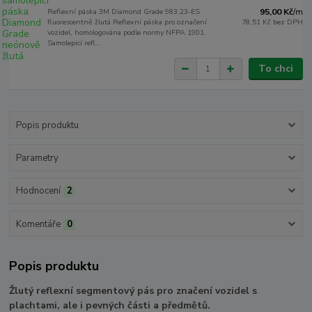
Reflexní páska 3M Diamond Grade 983.23-ES
95,00 Kč
/
m
fluorescentně žlutá Reflexní páska pro označení
78,51 Kč
bez DPH
vozidel, homologována podle normy NFPA 1901.
Samolepicí refl...
To chci
Popis produktu
Parametry
Hodnocení
2
Komentáře
0
Popis produktu
Žlutý reflexní segmentový pás pro značení vozidel s
plachtami, ale i pevných části a předmětů.