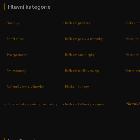
Hlavní kategorie
-
Novinky
-
Reflexní přívěsky
-
Reflexní 
-
Zboží v akci
-
Reflexní pásky a náramky
-
Něco pro 
-
Pro sportovce
-
Reflexní samlolepky
-
Něco pro 
- Pro motoristy
-
Reflexní taháčky na zip
-
Ostatní r
-
Reflexní vesty a větrovky
-
Placky - buttony
-
Na zak
-
Reflexní vaky a potahy na batohy
-
Reflexní kšiltovky a čepice